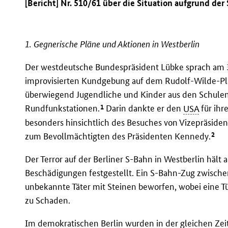
[Bericht] Nr. 510/61 über die Situation aufgrund 
1. Gegnerische Pläne und Aktionen in Westberlin
Der westdeutsche Bundespräsident Lübke sprach am 3
improvisierten Kundgebung auf dem Rudolf-Wilde-Pla
überwiegend Jugendliche und Kinder aus den Schulen 
1
Rundfunkstationen.
Darin dankte er den
USA
für ihr
besonders hinsichtlich des Besuches von Vizepräside
2
zum Bevollmächtigten des Präsidenten Kennedy.
Der Terror auf der Berliner S-Bahn in Westberlin hält
Beschädigungen festgestellt. Ein S-Bahn-Zug zwisch
unbekannte Täter mit Steinen beworfen, wobei eine T
zu Schaden.
Im demokratischen Berlin wurden in der gleichen Ze