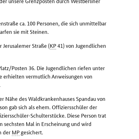
er unsere Grenzposten durch Westberliner
traße ca. 100 Personen, die sich unmittelbar
rfen sie mit Steinen.
 Jerusalemer Straße (
KP
41) von Jugendlichen
latz/Posten 36. Die Jugendlichen riefen unter
 erhielten vermutlich Anweisungen von
.
 der Nähe des Waldkrankenhauses Spandau von
son gab sich als ehem. Offiziersschüler der
ziersschüler-Schulterstücke. Diese Person trat
m sechsten Mal in Erscheinung und wird
n der
MP
gesichert.