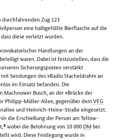
m durchfahrenden Zug 123
lperson eine halbgefüllte Bierflasche auf die
dass diese verletzt wurden.
 provokatorischer Handlungen an der
teiligt waren. Dabei ist festzustellen, dass die
unseren Sicherungsposten verstärkt
 mit Sendungen des »Radio Stacheldraht« an
nlos im Einsatz befanden. Die
 Machnower Busch, an der »Brücke der
er Philipp-Müller-Allee, gegenüber dem
VEG
nallee und Heinrich-Heine-Straße eingesetzt.
in die Erschießung der Person am Teltow-
3
t,
wobei die Belohnung von 10 000
DM
bei
tellt wird. Diese Festlegung wurde in