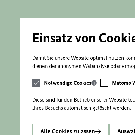
Direkt
zum
Seiteninhalt
springen
Einsatz von Cooki
Damit Sie unsere Website optimal nutzen könn
dienen der anonymen Webanalyse oder ermögl
Notwendige
Matomo
Notwendige Cookies
Matomo W
Cookies
Webstatistik
Diese sind für den Betrieb unserer Website t
Ihres Besuchs automatisch gelöscht werden.
Alle Cookies zulassen
Auswah