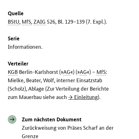
Quelle
BStU
,
MfS
,
ZAIG
526, Bl. 129–139 (7. Expl.).
Serie
Informationen.
Verteiler
KGB
Berlin-Karlshorst (»
AG
«) (»
AG
«) –
MfS
:
Mielke, Beater, Wolf, interner Einsatzstab
(Scholz), Ablage (Zur Verteilung der Berichte
zum Mauerbau siehe auch
→ Einleitung
).
Zum nächsten Dokument
Zurückweisung von Präses Scharf an der
Grenze