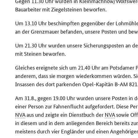
Gegen 11.30 Uhr wurden in Kleinmachnow/Wolfswerd
Bauarbeiter mit Ziegelsteinen beworfen.
Um 13.10 Uhr beschimpften gegenüber der Lohmühlens
an der Grenzmauer befanden, unsere Posten und bewa
Um 21.30 Uhr wurden unsere Sicherungsposten an der
mit Steinen beworfen.
Gleiches ereignete sich um 21.40 Uhr am Potsdamer P
anderem, dass sie morgen wiederkommen würden. Sie
Insassen des dort parkenden Opel-Kapitän B-AM 821
Am 31.8., gegen 19.00 Uhr wurden unsere Posten in
einer Person zur Fahnenflucht aufgefordert. Diese Per
NVA
aus und zeigte ein Dienstbuch der
NVA
sowie Offi
in diesem und in dem anliegenden Bereich bereits zu
meistens durch vier Engländer und einen Angehörige