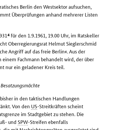
ratisches Berlin den Westsektor aufsuchen,
l nimmt Überprüfungen anhand mehrerer Listen
4
1931
für den 1.9.1961, 19.00 Uhr, im Ratskeller
richt Oberregierungsrat Helmut Sieglerschmid
 Angriff auf das freie Berlin«. Aus der
on einem Fachmann behandelt wird, der über
 nur ein geladener Kreis teil.
n Besatzungsmächte
bisher in den taktischen Handlungen
ränkt. Von den
US
-Streitkräften scheint
aatsgrenze im Stadtgebiet zu stehen. Die
 Fuß- und
SPW
-Streifen ebenfalls
 die mit Nachrichtengeräten ausgerüstet sind,