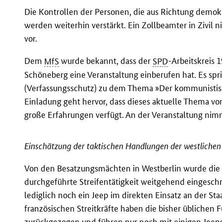
Die Kontrollen der Personen, die aus Richtung demok
werden weiterhin verstärkt. Ein Zollbeamter in Zivi
vor.
Dem
MfS
wurde bekannt, dass der
SPD
-Arbeitskreis 
Schöneberg eine Veranstaltung einberufen hat. Es sp
(Verfassungsschutz) zu dem Thema »Der kommunistische
Einladung geht hervor, dass dieses aktuelle Thema v
große Erfahrungen verfügt. An der Veranstaltung nimmt
Einschätzung der taktischen Handlungen der westliche
Von den Besatzungsmächten in Westberlin wurde die 
durchgeführte Streifentätigkeit weitgehend eingesch
lediglich noch ein Jeep im direkten Einsatz an der St
französischen Streitkräfte haben die bisher üblichen
zurückgezogen und führen nur noch mit einigen Jeeps,