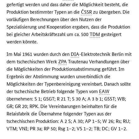
gefertigt werden und dass daher die Möglichkeit besteht, die
Produktion bestimmter Typen an die
ČSSR
zu übergeben. Die
vorläufigen Berechnungen über den Nutzen der
Spezialisierung und Kooperation ergaben, dass die Produktion
bei gleicher Arbeitskräftezahl um ca. 500
TDM
gesteigert
werden könnte.
Im Mai 1961 wurden durch den
DIA
-Elektrotechnik Berlin mit
dem tschechischen Werk
ZPA
Trautenau Verhandlungen über
die Möglichkeiten der Produktionsabstimmung geführt. Im
Ergebnis der Abstimmung wurden unverbindlich die
Möglichkeiten der Typenbereinigung vereinbart. Danach sollte
der tschechische Betrieb folgende Typen vom
EAW
übernehmen: S 1; GSGT; R 21 T; S 30 A; A 3 b 1; GSST; WB;
GR; GR 20; RPK. Die Vereinbarungen beinhalten für die
Relaisfabrik die Übernahme folgender Typen aus der
tschechischen Produktion: A 2 S; A 30; AP 1–5; W 26; Rs; RU;
VTM; VNI; PR 3a; RP 50; Rsg 1–2; VS 1–2; TB; DC; GV 1–2.