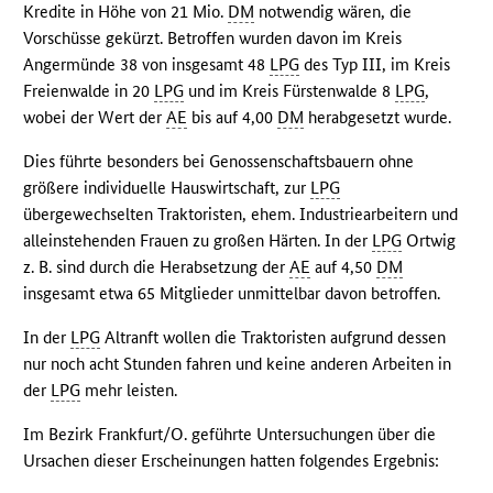
Kredite in Höhe von 21 Mio.
DM
notwendig wären, die
Vorschüsse gekürzt. Betroffen wurden davon im Kreis
Angermünde 38 von insgesamt 48
LPG
des Typ III, im Kreis
Freienwalde in 20
LPG
und im Kreis Fürstenwalde 8
LPG
,
wobei der Wert der
AE
bis auf 4,00
DM
herabgesetzt wurde.
Dies führte besonders bei Genossenschaftsbauern ohne
größere individuelle Hauswirtschaft, zur
LPG
übergewechselten Traktoristen, ehem. Industriearbeitern und
alleinstehenden Frauen zu großen Härten. In der
LPG
Ortwig
z. B. sind durch die Herabsetzung der
AE
auf 4,50
DM
insgesamt etwa 65 Mitglieder unmittelbar davon betroffen.
In der
LPG
Altranft wollen die Traktoristen aufgrund dessen
nur noch acht Stunden fahren und keine anderen Arbeiten in
der
LPG
mehr leisten.
Im Bezirk Frankfurt/O. geführte Untersuchungen über die
Ursachen dieser Erscheinungen hatten folgendes Ergebnis: