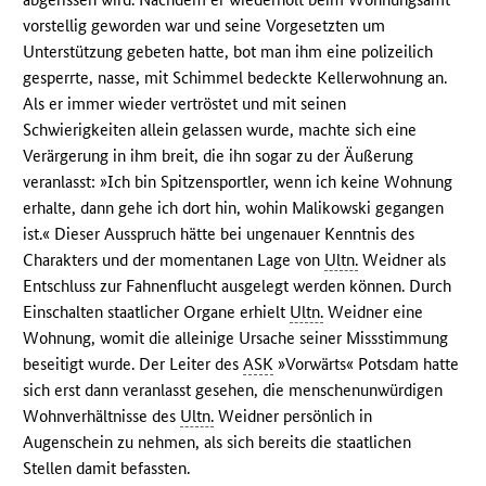
vorstellig geworden war und seine Vorgesetzten um
Unterstützung gebeten hatte, bot man ihm eine polizeilich
gesperrte, nasse, mit Schimmel bedeckte Kellerwohnung an.
Als er immer wieder vertröstet und mit seinen
Schwierigkeiten allein gelassen wurde, machte sich eine
Verärgerung in ihm breit, die ihn sogar zu der Äußerung
veranlasst: »Ich bin Spitzensportler, wenn ich keine Wohnung
erhalte, dann gehe ich dort hin, wohin Malikowski gegangen
ist.« Dieser Ausspruch hätte bei ungenauer Kenntnis des
Charakters und der momentanen Lage von
Ultn.
Weidner als
Entschluss zur Fahnenflucht ausgelegt werden können. Durch
Einschalten staatlicher Organe erhielt
Ultn.
Weidner eine
Wohnung, womit die alleinige Ursache seiner Missstimmung
beseitigt wurde. Der Leiter des
ASK
»Vorwärts« Potsdam hatte
sich erst dann veranlasst gesehen, die menschenunwürdigen
Wohnverhältnisse des
Ultn.
Weidner persönlich in
Augenschein zu nehmen, als sich bereits die staatlichen
Stellen damit befassten.