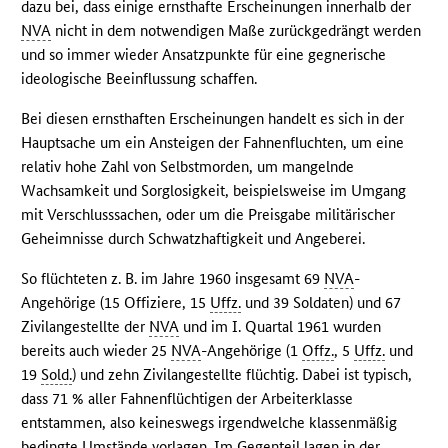
dazu bei, dass einige ernsthafte Erscheinungen innerhalb der
NVA
nicht in dem notwendigen Maße zurückgedrängt werden
und so immer wieder Ansatzpunkte für eine gegnerische
ideologische Beeinflussung schaffen.
Bei diesen ernsthaften Erscheinungen handelt es sich in der
Hauptsache um ein Ansteigen der Fahnenfluchten, um eine
relativ hohe Zahl von Selbstmorden, um mangelnde
Wachsamkeit und Sorglosigkeit, beispielsweise im Umgang
mit Verschlusssachen, oder um die Preisgabe militärischer
Geheimnisse durch Schwatzhaftigkeit und Angeberei.
So flüchteten z. B. im Jahre 1960 insgesamt 69
NVA
-
Angehörige (15 Offiziere, 15
Uffz.
und 39 Soldaten) und 67
Zivilangestellte der
NVA
und im I. Quartal 1961 wurden
bereits auch wieder 25
NVA
-Angehörige (1
Offz.
, 5
Uffz.
und
19
Sold.
) und zehn Zivilangestellte flüchtig. Dabei ist typisch,
dass 71 % aller Fahnenflüchtigen der Arbeiterklasse
entstammen, also keineswegs irgendwelche klassenmäßig
bedingte Umstände vorlagen. Im Gegenteil lagen in der