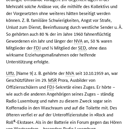
Mehrzahl solche Anlässe vor, die mithilfe des Kollektivs und
der Vorgesetzten ohne weiteres hätten beseitigt werden
können. Z. B. familiäre Schwierigkeiten, Angst vor Strafe,
Unlust zum Dienst, Beeinflussung durch westliche Sender u. Ä.
So gehörten auch 80 % der im Jahre 1960 fahnenflüchtig
Gewordenen ein Jahr und länger der
NVA
an, 50 % waren
Mitglieder der
FDJ
und ⅓ Mitglied der
SED
, ohne dass
wirksame Erziehungsmaßnahmen oder helfende
Unterstützung erfolgte.
Uffz.
[Name 9] z. B. gehörte der
NVA
seit 10.10.1959 an, war
Geschützführer im 29.
MSR
Prora, Ausbilder von
Offiziersschülern und
FDJ
-Sekretär eines Zuges. Er hörte –
wie auch die anderen Angehörigen seines Zuges – ständig
Radio Luxemburg und nahm zu diesem Zweck sogar sein
Kofferradio in den Waschraum und auf die Toilette mit. Des
öfteren verfiel er auf der Unteroffiziersstube in »Rock and
6
Roll
-Ekstase«. Als in der Batterie ein Forum gegen das Hören
von Westsendern – besonders Radio Luxemburg –