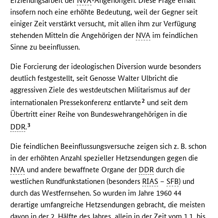
Erziehungsarbeit der
NVA
-Angehörigen. Diese Frage erhält
insofern noch eine erhöhte Bedeutung, weil der Gegner seit
einiger Zeit verstärkt versucht, mit allen ihm zur Verfügung
stehenden Mitteln die Angehörigen der
NVA
im feindlichen
Sinne zu beeinflussen.
Die Forcierung der ideologischen Diversion wurde besonders
deutlich festgestellt, seit Genosse Walter Ulbricht die
aggressiven Ziele des westdeutschen Militarismus auf der
2
internationalen Pressekonferenz entlarvte
und seit dem
Übertritt einer Reihe von Bundeswehrangehörigen in die
3
DDR
.
Die feindlichen Beeinflussungsversuche zeigen sich z. B. schon
in der erhöhten Anzahl spezieller Hetzsendungen gegen die
NVA
und andere bewaffnete Organe der
DDR
durch die
westlichen Rundfunkstationen (besonders
RIAS
–
SFB
) und
durch das Westfernsehen. So wurden im Jahre 1960 44
derartige umfangreiche Hetzsendungen gebracht, die meisten
davon in der 2. Hälfte des Jahres, allein in der Zeit vom 1.1. bis