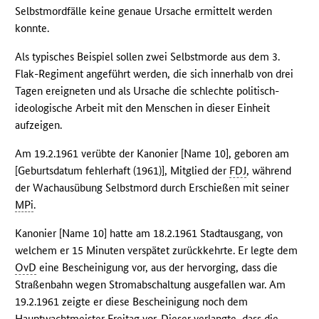
Selbstmordfälle keine genaue Ursache ermittelt werden
konnte.
Als typisches Beispiel sollen zwei Selbstmorde aus dem 3.
Flak-Regiment angeführt werden, die sich innerhalb von drei
Tagen ereigneten und als Ursache die schlechte politisch-
ideologische Arbeit mit den Menschen in dieser Einheit
aufzeigen.
Am 19.2.1961 verübte der Kanonier [Name 10], geboren am
[Geburtsdatum fehlerhaft (1961)], Mitglied der
FDJ
, während
der Wachausübung Selbstmord durch Erschießen mit seiner
MPi
.
Kanonier [Name 10] hatte am 18.2.1961 Stadtausgang, von
welchem er 15 Minuten verspätet zurückkehrte. Er legte dem
OvD
eine Bescheinigung vor, aus der hervorging, dass die
Straßenbahn wegen Stromabschaltung ausgefallen war. Am
19.2.1961 zeigte er diese Bescheinigung noch dem
Hauptwachtmeister Freitag vor. Dieser verlangte, dass die