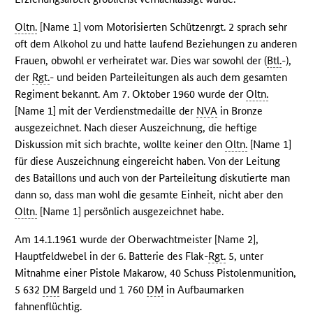
Oltn.
[Name 1] vom Motorisierten Schützenrgt. 2 sprach sehr
oft dem Alkohol zu und hatte laufend Beziehungen zu anderen
Frauen, obwohl er verheiratet war. Dies war sowohl der (
Btl.
-),
der
Rgt.
- und beiden Parteileitungen als auch dem gesamten
Regiment bekannt. Am 7. Oktober 1960 wurde der
Oltn.
[Name 1] mit der Verdienstmedaille der
NVA
in Bronze
ausgezeichnet. Nach dieser Auszeichnung, die heftige
Diskussion mit sich brachte, wollte keiner den
Oltn.
[Name 1]
für diese Auszeichnung eingereicht haben. Von der Leitung
des Bataillons und auch von der Parteileitung diskutierte man
dann so, dass man wohl die gesamte Einheit, nicht aber den
Oltn.
[Name 1] persönlich ausgezeichnet habe.
Am 14.1.1961 wurde der Oberwachtmeister [Name 2],
Hauptfeldwebel in der 6. Batterie des Flak-
Rgt.
5, unter
Mitnahme einer Pistole Makarow, 40 Schuss Pistolenmunition,
5 632
DM
Bargeld und 1 760
DM
in Aufbaumarken
fahnenflüchtig.