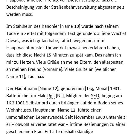
Bescheinigung von der Straßenbahnverwaltung abgestempelt
werden muss.
Im Stahlhelm des Kanonier [Name 10] wurde nach seinem
Tode ein Zettel mit folgendem Text gefunden: »Liebe Wache!
Dieses, was ich getan habe, tat ich wegen unserem
Hauptwachtmeister. Ihr werdet inzwischen erfahren haben,
dass ich diese Nacht 15 Minuten zu spät kam. Das nahm ich
mir zu Herzen. Viele Grüße an meine Eltern, den allerbesten
an meinen Freund [Vorname]. Viele Grüße an [weiblicher
Name 11], Taucha.«
Der Hauptmann [Name 12], geboren am [Tag, Monat] 1931,
Batteriechef im Flak-
Rgt.
[Nr.], Mitglied der
SED
, beging am
16.2.1961 Selbstmord durch Erhängen auf dem Boden seines
Wohnhauses. Hauptmann [Name 12] führte einen
unmoralischen Lebenswandel. Seit November 1960 unterhielt
er – obwohl er verheiratet war – intime Beziehungen zu einer
geschiedenen Frau. Er hatte deshalb ständige