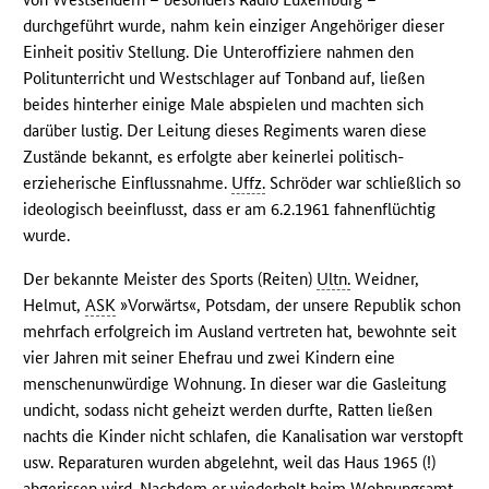
durchgeführt wurde, nahm kein einziger Angehöriger dieser
Einheit positiv Stellung. Die Unteroffiziere nahmen den
Politunterricht und Westschlager auf Tonband auf, ließen
beides hinterher einige Male abspielen und machten sich
darüber lustig. Der Leitung dieses Regiments waren diese
Zustände bekannt, es erfolgte aber keinerlei politisch-
erzieherische Einflussnahme.
Uffz.
Schröder war schließlich so
ideologisch beeinflusst, dass er am 6.2.1961 fahnenflüchtig
wurde.
Der bekannte Meister des Sports (Reiten)
Ultn.
Weidner,
Helmut,
ASK
»Vorwärts«, Potsdam, der unsere Republik schon
mehrfach erfolgreich im Ausland vertreten hat, bewohnte seit
vier Jahren mit seiner Ehefrau und zwei Kindern eine
menschenunwürdige Wohnung. In dieser war die Gasleitung
undicht, sodass nicht geheizt werden durfte, Ratten ließen
nachts die Kinder nicht schlafen, die Kanalisation war verstopft
usw. Reparaturen wurden abgelehnt, weil das Haus 1965 (!)
abgerissen wird. Nachdem er wiederholt beim Wohnungsamt