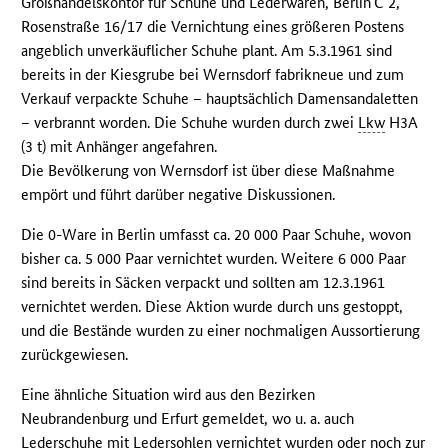
Großhandelskontor für Schuhe und Lederwaren, Berlin
C 2,
Rosenstraße 16/17 die Vernichtung eines größeren Postens
angeblich unverkäuflicher Schuhe plant. Am 5.3.1961 sind
bereits in der Kiesgrube bei Wernsdorf fabrikneue und zum
Verkauf verpackte Schuhe – hauptsächlich Damensandaletten
– verbrannt worden. Die Schuhe wurden durch zwei
Lkw
H3A
(3 t) mit Anhänger angefahren.
Die Bevölkerung von Wernsdorf ist über diese Maßnahme
empört und führt darüber negative Diskussionen.
Die 0-Ware in Berlin umfasst ca. 20 000 Paar Schuhe, wovon
bisher ca. 5 000 Paar vernichtet wurden. Weitere 6 000 Paar
sind bereits in Säcken verpackt und sollten am 12.3.1961
vernichtet werden. Diese Aktion wurde durch uns gestoppt,
und die Bestände wurden zu einer nochmaligen Aussortierung
zurückgewiesen.
Eine ähnliche Situation wird aus den Bezirken
Neubrandenburg und Erfurt gemeldet, wo u. a. auch
Lederschuhe mit Ledersohlen vernichtet wurden oder noch zur