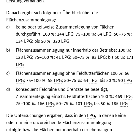
Leistung vorhanden.
Danach ergibt sich folgender Überblick über die
Flächenzusammenlegung:
a)
keine oder teilweise Zusammenlegung von Flächen
durchgeführt: 100 %: 144
LPG
; 75–100 %: 64
LPG
; 50–75 %:
134
LPG
; bis 50 %: 320
LPG
b)
Flächenzusammenlegung nur innerhalb der Betriebe: 100 %:
128
LPG
; 75–100 %: 41
LPG
; 50–75 %: 83
LPG
; bis 50 %: 17
LPG
c)
Flächenzusammenlegung ohne Feldfutterflächen 100 %: 66
LPG
; 75–100 %: 58
LPG
; 50–75 %: 64
LPG
; bis 50 %: 90
LPG
d)
konsequent Feldraine und Grenzsteine beseitigt,
Zusammenlegung einschl. Feldfutterflächen 100 %: 469
LPG
;
75–100 %: 166
LPG
; 50–75 %: 101
LPG
; bis 50 % 185
LPG
Die Untersuchungen ergaben, dass in den
LPG
, in denen keine
oder nur eine unzureichende Flächenzusammenlegung
erfolgte bzw. die Flächen nur innerhalb der ehemaligen