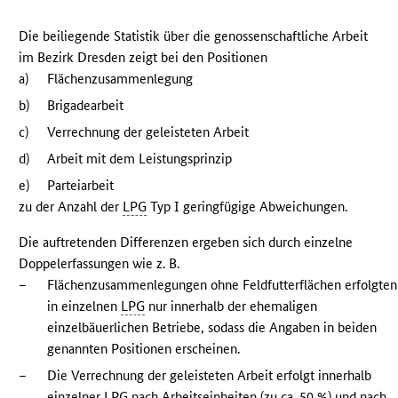
Die beiliegende Statistik über die genossenschaftliche Arbeit
im Bezirk Dresden zeigt bei den Positionen
a)
Flächenzusammenlegung
b)
Brigadearbeit
c)
Verrechnung der geleisteten Arbeit
d)
Arbeit mit dem Leistungsprinzip
e)
Parteiarbeit
zu der Anzahl der
LPG
Typ I geringfügige Abweichungen.
Die auftretenden Differenzen ergeben sich durch einzelne
Doppelerfassungen wie z. B.
–
Flächenzusammenlegungen ohne Feldfutterflächen erfolgten
in einzelnen
LPG
nur innerhalb der ehemaligen
einzelbäuerlichen Betriebe, sodass die Angaben in beiden
genannten Positionen erscheinen.
–
Die Verrechnung der geleisteten Arbeit erfolgt innerhalb
einzelner
LPG
nach Arbeitseinheiten (zu ca. 50 %) und nach