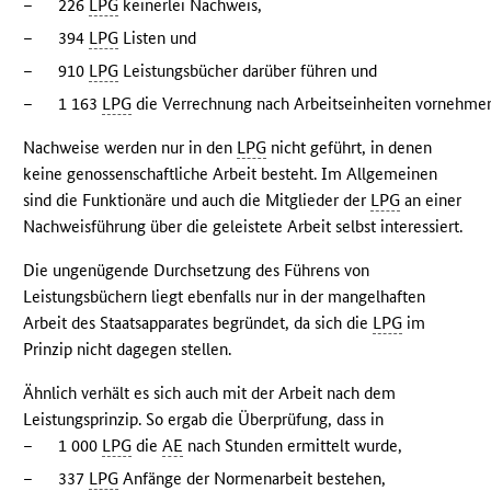
–
226
LPG
keinerlei Nachweis,
–
394
LPG
Listen und
–
910
LPG
Leistungsbücher darüber führen und
–
1 163
LPG
die Verrechnung nach Arbeitseinheiten vornehme
Nachweise werden nur in den
LPG
nicht geführt, in denen
keine genossenschaftliche Arbeit besteht. Im Allgemeinen
sind die Funktionäre und auch die Mitglieder der
LPG
an einer
Nachweisführung über die geleistete Arbeit selbst interessiert.
Die ungenügende Durchsetzung des Führens von
Leistungsbüchern liegt ebenfalls nur in der mangelhaften
Arbeit des Staatsapparates begründet, da sich die
LPG
im
Prinzip nicht dagegen stellen.
Ähnlich verhält es sich auch mit der Arbeit nach dem
Leistungsprinzip. So ergab die Überprüfung, dass in
–
1 000
LPG
die
AE
nach Stunden ermittelt wurde,
–
337
LPG
Anfänge der Normenarbeit bestehen,