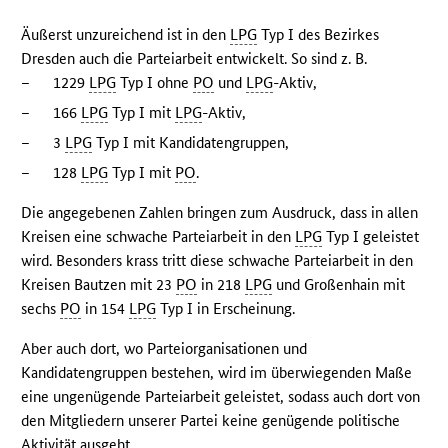
Äußerst unzureichend ist in den
LPG
Typ I des Bezirkes
Dresden auch die Parteiarbeit entwickelt. So sind z. B.
–
1229
LPG
Typ I ohne
PO
und
LPG
-Aktiv,
–
166
LPG
Typ I mit
LPG
-Aktiv,
–
3
LPG
Typ I mit Kandidatengruppen,
–
128
LPG
Typ I mit
PO
.
Die angegebenen Zahlen bringen zum Ausdruck, dass in allen
Kreisen eine schwache Parteiarbeit in den
LPG
Typ I geleistet
wird. Besonders krass tritt diese schwache Parteiarbeit in den
Kreisen Bautzen mit 23
PO
in 218
LPG
und Großenhain mit
sechs
PO
in 154
LPG
Typ I in Erscheinung.
Aber auch dort, wo Parteiorganisationen und
Kandidatengruppen bestehen, wird im überwiegenden Maße
eine ungenügende Parteiarbeit geleistet, sodass auch dort von
den Mitgliedern unserer Partei keine genügende politische
Aktivität ausgeht.