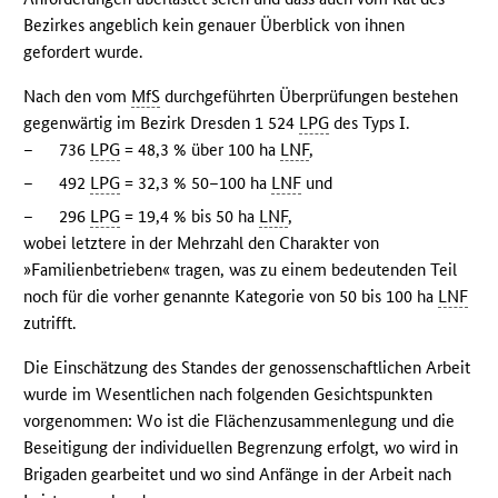
Bezirkes angeblich kein genauer Überblick von ihnen
gefordert wurde.
Nach den vom
MfS
durchgeführten Überprüfungen bestehen
gegenwärtig im Bezirk Dresden 1 524
LPG
des Typs I.
–
736
LPG
= 48,3 % über 100 ha
LNF
,
–
492
LPG
= 32,3 % 50–100 ha
LNF
und
–
296
LPG
= 19,4 % bis 50 ha
LNF
,
wobei letztere in der Mehrzahl den Charakter von
»Familienbetrieben« tragen, was zu einem bedeutenden Teil
noch für die vorher genannte Kategorie von 50 bis 100 ha
LNF
zutrifft.
Die Einschätzung des Standes der genossenschaftlichen Arbeit
wurde im Wesentlichen nach folgenden Gesichtspunkten
vorgenommen: Wo ist die Flächenzusammenlegung und die
Beseitigung der individuellen Begrenzung erfolgt, wo wird in
Brigaden gearbeitet und wo sind Anfänge in der Arbeit nach