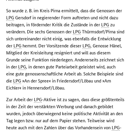
So wurde z. B. im Kreis Pirna ermittelt, dass die Genossen der
LPG
Gersdorf in negierender Form auftreten und nicht dazu
beitragen, in fördernder Kritik die Zustände in der
LPG
zu
verändern. Die sechs Genossen der
LPG
Thürmsdorf/Pirna sind
sich untereinander nicht einig, was ebenfalls die Entwicklung
der
LPG
hemmt. Der Vorsitzende dieser
LPG
, Genosse Hänel,
Mitglied der Kreisleitung resigniert und will aus diesem
Grunde seine Funktion niederlegen. Andererseits zeichnet sich
in der
LPG
, in denen gute Parteiarbeit geleistet wird, auch
eine gute genossenschaftliche Arbeit ab. Solche Beispiele sind
die
LPG
»An der Spree« in Friedersdorf/Löbau und »Am
Eichler« in Hennersdorf/Löbau.
Zur Arbeit der
LPG
-Aktive ist zu sagen, dass diese größtenteils
in der Zeit der verstärkten Werbung und danach gebildet
wurden, jedoch überwiegend keine politische Aktivität an den
Tag legen bzw. nur auf dem Papier stehen. Teilweise wird
heute auch mit den Zahlen über das Vorhandensein von
LPG
-