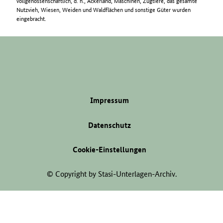
vollgenossenschaftlich, d. h., Ackerland, Maschinen, Zugtiere, das gesamte
Nutzvieh, Wiesen, Weiden und Waldflächen und sonstige Güter wurden
eingebracht.
Impressum
Datenschutz
Cookie-Einstellungen
© Copyright by Stasi-Unterlagen-Archiv.