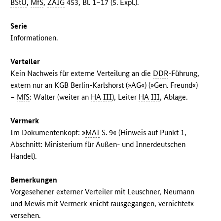
BStU
,
MfS
,
ZAIG
453, Bl. 1–17 (5. Expl.).
Serie
Informationen.
Verteiler
Kein Nachweis für externe Verteilung an die
DDR
-Führung,
extern nur an
KGB
Berlin-Karlshorst (»
AG
«) (»
Gen.
Freund«)
–
MfS
: Walter (weiter an
HA III
), Leiter
HA III
, Ablage.
Vermerk
Im Dokumentenkopf: »
MAI
S. 9« (Hinweis auf Punkt 1,
Abschnitt: Ministerium für Außen- und Innerdeutschen
Handel).
Bemerkungen
Vorgesehener externer Verteiler mit Leuschner, Neumann
und Mewis mit Vermerk »nicht rausgegangen, vernichtet«
versehen.