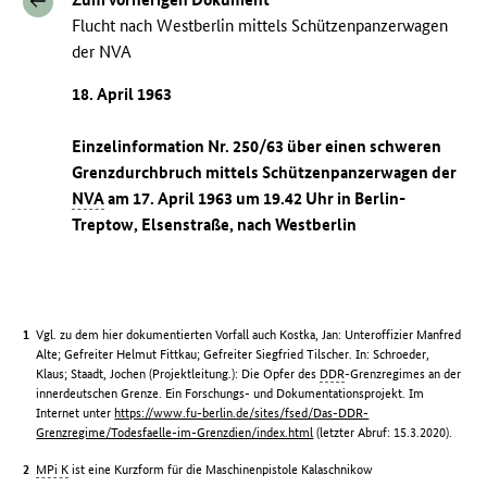
Flucht nach Westberlin mittels Schützenpanzerwagen
der NVA
18. April 1963
Einzelinformation Nr. 250/63 über einen schweren
Grenzdurchbruch mittels Schützenpanzerwagen der
NVA
am 17. April 1963 um 19.42 Uhr in Berlin-
Treptow, Elsenstraße, nach Westberlin
Vgl. zu dem hier dokumentierten Vorfall auch Kostka, Jan: Unteroffizier Manfred
Alte; Gefreiter Helmut Fittkau; Gefreiter Siegfried Tilscher. In: Schroeder,
Klaus; Staadt, Jochen (Projektleitung.): Die Opfer des
DDR
-Grenzregimes an der
innerdeutschen Grenze. Ein Forschungs- und Dokumentationsprojekt. Im
Internet unter
https://www.fu-berlin.de/sites/fsed/Das-DDR-
Grenzregime/Todesfaelle-im-Grenzdien/index.html
(letzter Abruf: 15.3.2020).
MPi K
ist eine Kurzform für die Maschinenpistole Kalaschnikow