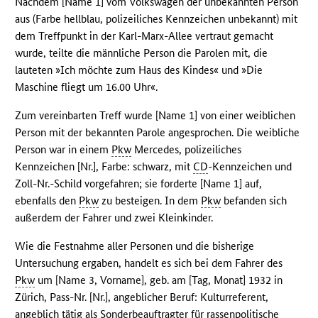
Nachdem [Name 1] vom Volkswagen der unbekannten Person
aus (Farbe hellblau, polizeiliches Kennzeichen unbekannt) mit
dem Treffpunkt in der Karl-Marx-Allee vertraut gemacht
wurde, teilte die männliche Person die Parolen mit, die
lauteten »Ich möchte zum Haus des Kindes« und »Die
Maschine fliegt um 16.00 Uhr«.
Zum vereinbarten Treff wurde [Name 1] von einer weiblichen
Person mit der bekannten Parole angesprochen. Die weibliche
Person war in einem
Pkw
Mercedes, polizeiliches
Kennzeichen [Nr.], Farbe: schwarz, mit
CD
-Kennzeichen und
Zoll-Nr.-Schild vorgefahren; sie forderte [Name 1] auf,
ebenfalls den
Pkw
zu besteigen. In dem
Pkw
befanden sich
außerdem der Fahrer und zwei Kleinkinder.
Wie die Festnahme aller Personen und die bisherige
Untersuchung ergaben, handelt es sich bei dem Fahrer des
Pkw
um [Name 3, Vorname], geb. am [Tag, Monat] 1932 in
Zürich, Pass-Nr. [Nr.], angeblicher Beruf: Kulturreferent,
angeblich tätig als Sonderbeauftragter für rassenpolitische