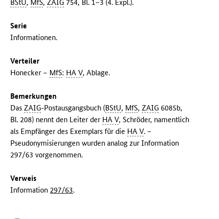
BStU
,
MfS
,
ZAIG
754, Bl. 1–3 (4. Expl.).
Serie
Informationen.
Verteiler
Honecker –
MfS
:
HA V
, Ablage.
Bemerkungen
Das
ZAIG
-Postausgangsbuch (
BStU
,
MfS
,
ZAIG
6085b,
Bl. 208) nennt den Leiter der
HA V
, Schröder, namentlich
als Empfänger des Exemplars für die
HA V
. –
Pseudonymisierungen wurden analog zur Information
297/63 vorgenommen.
Verweis
Information
297/63
.