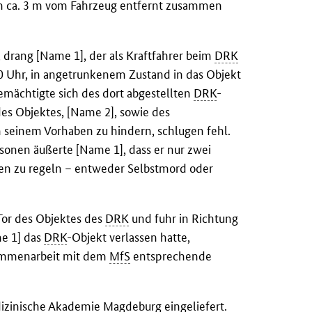
ch ca. 3 m vom Fahrzeug entfernt zusammen
drang [Name 1], der als Kraftfahrer beim
DRK
0 Uhr, in angetrunkenem Zustand in das Objekt
mächtigte sich des dort abgestellten
DRK
-
es Objektes, [Name 2], sowie des
n seinem Vorhaben zu hindern, schlugen fehl.
onen äußerte [Name 1], dass er nur zwei
en zu regeln – entweder Selbstmord oder
Tor des Objektes des
DRK
und fuhr in Richtung
e 1] das
DRK
-Objekt verlassen hatte,
usammenarbeit mit dem
MfS
entsprechende
izinische Akademie Magdeburg eingeliefert.