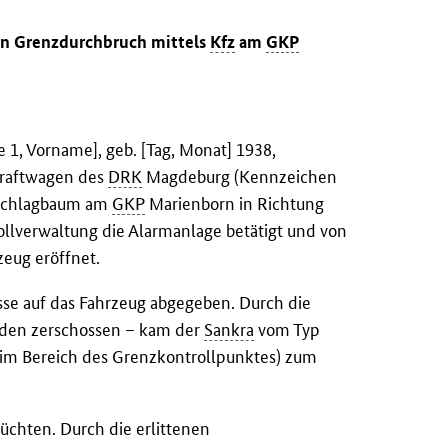
ten Grenzdurchbruch mittels
Kfz
am
GKP
 1, Vorname], geb. [Tag, Monat] 1938,
kraftwagen des
DRK
Magdeburg (Kennzeichen
 Schlagbaum am
GKP
Marienborn in Richtung
llverwaltung die Alarmanlage betätigt und von
zeug eröffnet.
sse auf das Fahrzeug abgegeben. Durch die
rden zerschossen – kam der
Sankra
vom Typ
m Bereich des Grenzkontrollpunktes) zum
üchten. Durch die erlittenen