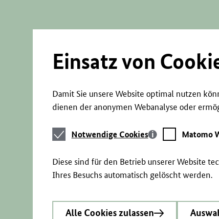
Direkt
zum
Seiteninhalt
springen
Einsatz von Cooki
Damit Sie unsere Website optimal nutzen könn
dienen der anonymen Webanalyse oder ermögl
Notwendige
Matomo
Notwendige Cookies
Matomo W
Cookies
Webstatistik
Diese sind für den Betrieb unserer Website t
Ihres Besuchs automatisch gelöscht werden.
Alle Cookies zulassen
Auswah