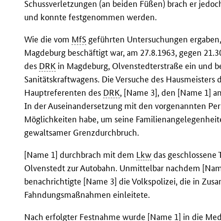
Schussverletzungen (an beiden Füßen) brach er jedo
und konnte festgenommen werden.
Wie die vom
MfS
geführten Untersuchungen ergaben, 
Magdeburg beschäftigt war, am 27.8.1963, gegen 21.3
des
DRK
in Magdeburg, Olvenstedterstraße ein und be
Sanitätskraftwagens. Die Versuche des Hausmeisters d
Hauptreferenten des
DRK
, [Name 3], den [Name 1] a
In der Auseinandersetzung mit den vorgenannten Pers
Möglichkeiten habe, um seine Familienangelegenheit
gewaltsamer Grenzdurchbruch.
[Name 1] durchbrach mit dem
Lkw
das geschlossene 
Olvenstedt zur Autobahn. Unmittelbar nachdem [Nam
benachrichtigte [Name 3] die Volkspolizei, die in Z
Fahndungsmaßnahmen einleitete.
Nach erfolgter Festnahme wurde [Name 1] in die Med