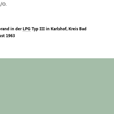
t/O.
brand in der
LPG
Typ III in Karlshof, Kreis Bad
ust 1963