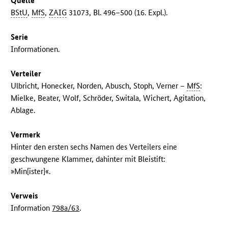
Quelle
BStU
,
MfS
,
ZAIG
31073, Bl. 496–500 (16. Expl.).
Serie
Informationen.
Verteiler
Ulbricht, Honecker, Norden, Abusch, Stoph, Verner –
MfS
:
Mielke, Beater, Wolf, Schröder, Switala, Wichert, Agitation,
Ablage.
Vermerk
Hinter den ersten sechs Namen des Verteilers eine
geschwungene Klammer, dahinter mit Bleistift:
»Min[ister]«.
Verweis
Information
798a/63
.