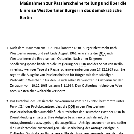
Maßnahmen zur Passierscheinerteilung und über die
Einreise Westberliner Bürger in das demokratische
Berlin
Nach dem Mauerbau am 13.8.1961 konnten
DDR
-Bürger nicht mehr nach
Westberlin reisen, und seit Ende August 1961 verwehrte die
DDR
auch
Westberlinern die Einreise nach Ostberlin. Nach einer längeren
Sondierungsphase handelten die Regierung der
DDR
und der Senat von Berlin
innerhalb weniger Tage die Passierscheinvereinbarung vom 17.12.1963 aus. Sie
regelte die Ausgabe von Passierscheinen für Bürger mit dem ständigen
Wohnsitz in Westberlin für den Besuch naher Verwandter in Ostberlin für den
Zeitraum vom 19.12.1963 bis zum 5.1.1964. Den Ostberlinern blieb der Weg
nach Westen aber weiterhin versperrt.
Das Protokoll des Passierscheinabkommens vom 17.12.1963 bestimmte unter
Punkt II.4 der Protokollanlage, dass die
DDR
in den Westberliner
Passierscheinstellen ausschließlich Mitarbeiter der Deutschen Post der
DDR
in
Dienstkleidung einsetzte. Ihre Aufgabe beschränkte sich darauf, die
Antragsformulare auszugeben, die ausgefüllten Anträge anzunehmen und später
die Passierscheine auszuhändigen. Die Bearbeitung der Anträge erfolgte in
Ostberlin. Durch dieses Prozedere sollte der Anschein vermieden werden, die