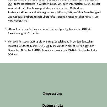
DDR
führe Hoheitsakte in Westberlin aus. Vgl. auch Information 40/64, aus der
zumindest mittelbar hervorgeht, dass es sich bei den Ostberliner
Postangestellten zwar durchweg um vom
MfS
sorgfältig auf ihre Zuverlässigkeit
und Kooperationsbereitschaft überprüfte Personen handelte, aber nur z. T. um
MfS
-Mitarbeiter.
»Demokratisches Berlin« war im offiziellen Sprachgebrauch der
DDR
die
Bezeichnung für Ostberlin.
Von 1948 bis 1964 lautete die Währungsbezeichnung in beiden deutschen
Staaten »Deutsche Mark«. Die
DDR
-Mark wurde in dieser Zeit als
DM
der
Deutschen Notenbank (
DNB
) bezeichnet, wobei die
DNB
die Zentralbank der
DDR
war.
Impressum
Datenschutz