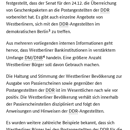
festgestellt, dass der Senat für den 24.12. die Überreichung
von Geschenkpaketen an die Postangestellten der
DDR
vorbereitet hat. Es gibt auch einzelne Angebote von
Westberlinern, sich mit den
DDR
-Angestellten im
3
demokratischen Berlin
zu treffen.
Aus mehreren vorliegenden internen Informationen geht
hervor, dass Westberliner Bankinstitutionen in verstärktem
4
Umfange
DM
/
DNB
handeln. Eine größere Anzahl
Westberliner Bürger soll davon Gebrauch machen.
Die Haltung und Stimmung der Westberliner Bevölkerung zur
Ausgabe von Passierscheinen sowie gegenüber den
Postangestellten der
DDR
ist im Wesentlichen nach wie vor
positiv. Die Westberliner Bevölkerung verhält sich innerhalb
der Passierscheinstellen diszipliniert und folgt den
Anweisungen und Hinweisen der
DDR
-Angestellten.
Es wurden weitere zahlreiche Beispiele bekannt, dass sich
Westberliner Bürger bei den Postangestellten der
DDR
für die