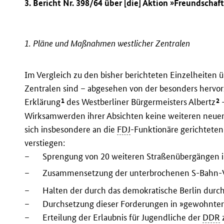
3. Bericht Nr. 398/64 über [die] Aktion »Freundschaf
1. Pläne und Maßnahmen westlicher Zentralen
Im Vergleich zu den bisher berichteten Einzelheite
Zentralen sind – abgesehen von der besonders herv
1
2
Erklärung
des Westberliner Bürgermeisters Albertz
–
Wirksamwerden ihrer Absichten keine weiteren neuen 
sich insbesondere an die
FDJ
-Funktionäre gerichtete
verstiegen:
–
Sprengung von 20 weiteren Straßenübergängen i
–
Zusammensetzung der unterbrochenen S-Bahn-
–
Halten der durch das demokratische Berlin dur
–
Durchsetzung dieser Forderungen in »gewohnter
–
Erteilung der Erlaubnis für Jugendliche der
DDR