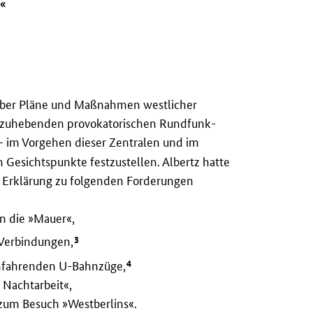
t«
n über Pläne und Maßnahmen westlicher
orzuhebenden provokatorischen Rundfunk-
 im Vorgehen dieser Zentralen und im
Gesichtspunkte festzustellen. Albertz hatte
n Erklärung zu folgenden Forderungen
n die »Mauer«,
3
Verbindungen,
4
chfahrenden U-Bahnzüge,
 Nachtarbeit«,
zum Besuch »Westberlins«.