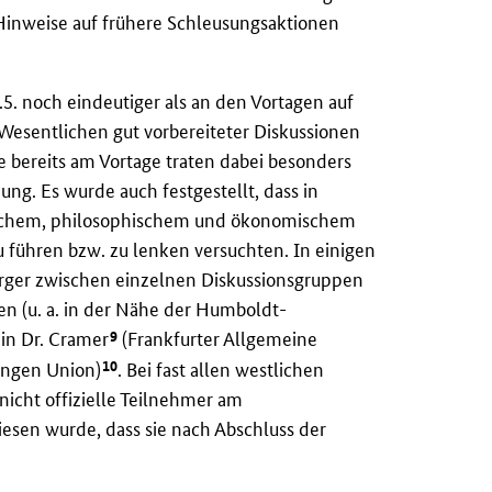
Hinweise auf frühere Schleusungsaktionen
.5. noch eindeutiger als an den Vortagen auf
m Wesentlichen gut vorbereiteter Diskussionen
 bereits am Vortage traten dabei besonders
ung. Es wurde auch festgestellt, dass in
tischem, philosophischem und ökonomischem
zu führen bzw. zu lenken versuchten. In einigen
Bürger zwischen einzelnen Diskussionsgruppen
en (u. a. in der Nähe der Humboldt-
9
ein Dr. Cramer
(Frankfurter Allgemeine
10
Jungen Union)
. Bei fast allen westlichen
icht offizielle Teilnehmer am
esen wurde, dass sie nach Abschluss der