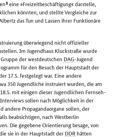
5
fen
eine »Freizeitbeschäftigung« darstelle,
lichen könnten, und stellte Vergleiche zur
Albertz das Tun und Lassen ihrer Funktionäre
truierung überwiegend nicht offizieller
ustellen. Im Jugendhaus Kluckstraße wurde
ne Gruppe der westdeutschen
DAG
-Jugend
programm für den Besuch der Hauptstadt der
r 17.5. festgelegt war. Eine andere
twa 350 Jugendliche instruiert wurden, die am
 18.5. mit einigen dieser Jugendlichen Fernseh-
nterviews sollen nach Möglichkeit in der
d andere Propagandaorgane sollen, der
alls beabsichtigen, nach Westberlin
en. Die gegebene Orientierung besage, von
ie sie in der Hauptstadt der
DDR
hätten