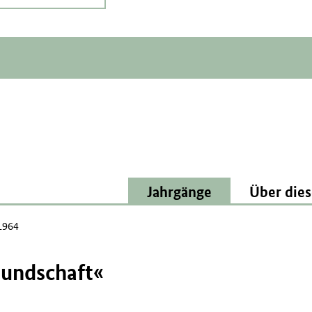
Jahrgänge
Über dies
1964
reundschaft«