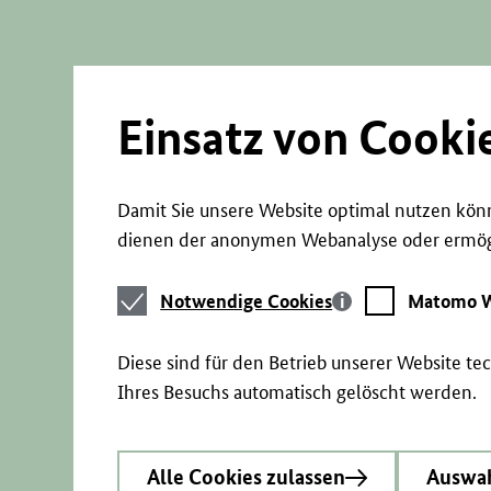
Direkt
zum
Seiteninhalt
springen
Einsatz von Cooki
Damit Sie unsere Website optimal nutzen könn
dienen der anonymen Webanalyse oder ermögl
Notwendige
Matomo
Notwendige Cookies
Matomo W
Cookies
Webstatistik
Diese sind für den Betrieb unserer Website t
Ihres Besuchs automatisch gelöscht werden.
Alle Cookies zulassen
Auswah