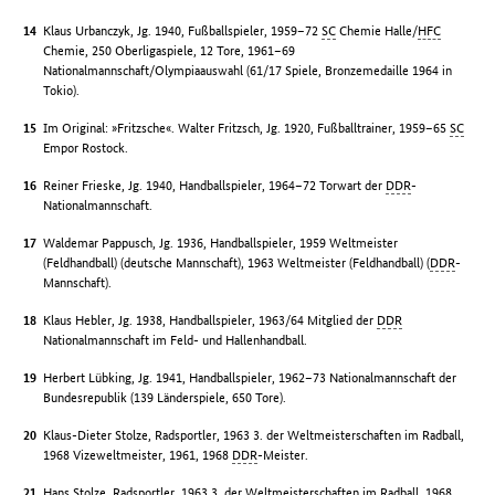
Klaus Urbanczyk, Jg. 1940, Fußballspieler, 1959–72
SC
Chemie Halle/
HFC
Chemie, 250 Oberligaspiele, 12 Tore, 1961–69
Nationalmannschaft/Olympiaauswahl (61/17 Spiele, Bronzemedaille 1964 in
Tokio).
Im Original: »Fritzsche«. Walter Fritzsch, Jg. 1920, Fußballtrainer, 1959–65
SC
Empor Rostock.
Reiner Frieske, Jg. 1940, Handballspieler, 1964–72 Torwart der
DDR
-
Nationalmannschaft.
Waldemar Pappusch, Jg. 1936, Handballspieler, 1959 Weltmeister
(Feldhandball) (deutsche Mannschaft), 1963 Weltmeister (Feldhandball) (
DDR
-
Mannschaft).
Klaus Hebler, Jg. 1938, Handballspieler, 1963/64 Mitglied der
DDR
Nationalmannschaft im Feld- und Hallenhandball.
Herbert Lübking, Jg. 1941, Handballspieler, 1962–73 Nationalmannschaft der
Bundesrepublik (139 Länderspiele, 650 Tore).
Klaus-Dieter Stolze, Radsportler, 1963 3. der Weltmeisterschaften im Radball,
1968 Vizeweltmeister, 1961, 1968
DDR
-Meister.
Hans Stolze, Radsportler, 1963 3. der Weltmeisterschaften im Radball, 1968