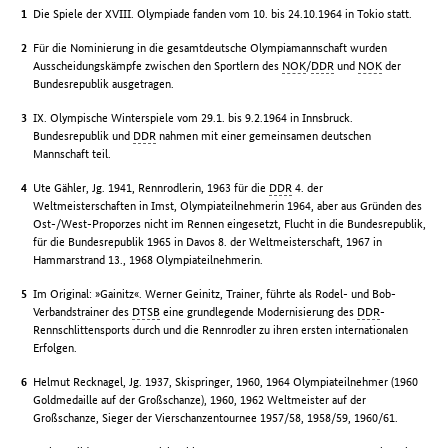
Die Spiele der XVIII. Olympiade fanden vom 10. bis 24.10.1964 in Tokio statt.
Für die Nominierung in die gesamtdeutsche Olympiamannschaft wurden
Ausscheidungskämpfe zwischen den Sportlern des
NOK
/
DDR
und
NOK
der
Bundesrepublik ausgetragen.
IX. Olympische Winterspiele vom 29.1. bis 9.2.1964 in Innsbruck.
Bundesrepublik und
DDR
nahmen mit einer gemeinsamen deutschen
Mannschaft teil.
Ute Gähler, Jg. 1941, Rennrodlerin, 1963 für die
DDR
4. der
Weltmeisterschaften in Imst, Olympiateilnehmerin 1964, aber aus Gründen des
Ost-/West-Proporzes nicht im Rennen eingesetzt, Flucht in die Bundesrepublik,
für die Bundesrepublik 1965 in Davos 8. der Weltmeisterschaft, 1967 in
Hammarstrand 13., 1968 Olympiateilnehmerin.
Im Original: »Gainitz«. Werner Geinitz, Trainer, führte als Rodel- und Bob-
Verbandstrainer des
DTSB
eine grundlegende Modernisierung des
DDR
-
Rennschlittensports durch und die Rennrodler zu ihren ersten internationalen
Erfolgen.
Helmut Recknagel, Jg. 1937, Skispringer, 1960, 1964 Olympiateilnehmer (1960
Goldmedaille auf der Großschanze), 1960, 1962 Weltmeister auf der
Großschanze, Sieger der Vierschanzentournee 1957/58, 1958/59, 1960/61.