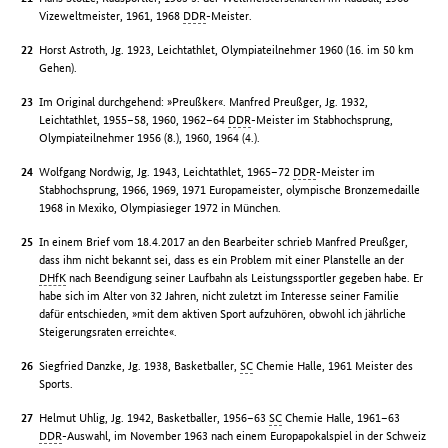
Vizeweltmeister, 1961, 1968
DDR
-Meister.
Horst Astroth, Jg. 1923, Leichtathlet, Olympiateilnehmer 1960 (16. im 50 km
Gehen).
Im Original durchgehend: »Preußker«. Manfred Preußger, Jg. 1932,
Leichtathlet, 1955–58, 1960, 1962–64
DDR
-Meister im Stabhochsprung,
Olympiateilnehmer 1956 (8.), 1960, 1964 (4.).
Wolfgang Nordwig, Jg. 1943, Leichtathlet, 1965–72
DDR
-Meister im
Stabhochsprung, 1966, 1969, 1971 Europameister, olympische Bronzemedaille
1968 in Mexiko, Olympiasieger 1972 in München.
In einem Brief vom 18.4.2017 an den Bearbeiter schrieb Manfred Preußger,
dass ihm nicht bekannt sei, dass es ein Problem mit einer Planstelle an der
DHfK
nach Beendigung seiner Laufbahn als Leistungssportler gegeben habe. Er
habe sich im Alter von 32 Jahren, nicht zuletzt im Interesse seiner Familie
dafür entschieden, »mit dem aktiven Sport aufzuhören, obwohl ich jährliche
Steigerungsraten erreichte«.
Siegfried Danzke, Jg. 1938, Basketballer,
SC
Chemie Halle, 1961 Meister des
Sports.
Helmut Uhlig, Jg. 1942, Basketballer, 1956–63
SC
Chemie Halle, 1961–63
DDR
-Auswahl, im November 1963 nach einem Europapokalspiel in der Schweiz