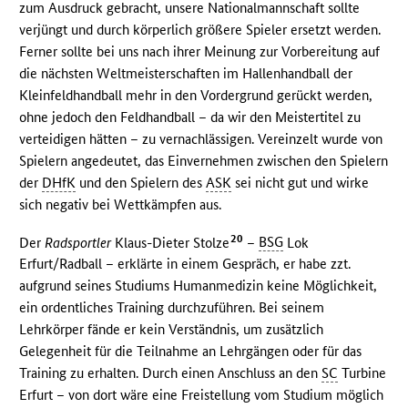
zum Ausdruck gebracht, unsere Nationalmannschaft sollte
verjüngt und durch körperlich größere Spieler ersetzt werden.
Ferner sollte bei uns nach ihrer Meinung zur Vorbereitung auf
die nächsten Weltmeisterschaften im Hallenhandball der
Kleinfeldhandball mehr in den Vordergrund gerückt werden,
ohne jedoch den Feldhandball – da wir den Meistertitel zu
verteidigen hätten – zu vernachlässigen. Vereinzelt wurde von
Spielern angedeutet, das Einvernehmen zwischen den Spielern
der
DHfK
und den Spielern des
ASK
sei nicht gut und wirke
sich negativ bei Wettkämpfen aus.
20
Der
Radsportler
Klaus-Dieter Stolze
–
BSG
Lok
Erfurt/Radball – erklärte in einem Gespräch, er habe zzt.
aufgrund seines Studiums Humanmedizin keine Möglichkeit,
ein ordentliches Training durchzuführen. Bei seinem
Lehrkörper fände er kein Verständnis, um zusätzlich
Gelegenheit für die Teilnahme an Lehrgängen oder für das
Training zu erhalten. Durch einen Anschluss an den
SC
Turbine
Erfurt – von dort wäre eine Freistellung vom Studium möglich