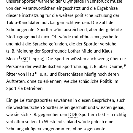
unserer Sportler während der Olympiade in Innsbruck müsse
von den Verantwortlichen eingeschätzt und die Ergebnisse
dieser Einschätzung für die weitere politische Schulung der
Tokio-Kandidaten nutzbar gemacht werden. Die Zahl der
Schulungen der Sportler wäre ausreichend, aber der gelehrte
Stoff »ginge nicht ein«. Oft würde mit »Phrasen« gearbeitet
und nicht die Sprache gefunden, die der Sportler verstehe.
(z. B. Meinung der Sportfreunde Lothar Milde und Klaus
8
Moser
/
SC
Leipzig). Die Sportler wüssten auch wenig über die
9
Personen der westdeutschen Sportführung, z. B. über Daume,
10
Ritter von Halt
u. a., und überschätzen häufig noch deren
Auftreten, ohne zu erkennen, welche schädliche Politik im
Sport sie betreiben.
Einige Leistungssportler erwähnen in diesen Gesprächen, auch
die westdeutschen Sportler seien geschult und wüssten genau,
wie sie sich z. B. gegenüber den
DDR
-Sportlern taktisch richtig
verhalten sollen. In Westdeutschland würde jedoch eine
Schulung »klüger« vorgenommen, ohne sogenannte