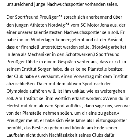
unzureichend junge Nachwuchssportler vorhanden seien.
23
Der Sportfreund Preußger
sprach sich anerkennend über
24
den jungen Athleten Nordwig
vom
SC
Motor Jena aus, der
einer unserer talentiertesten Nachwuchssportler sein soll. Er
habe ihn im Winterlager kennengelernt und ist der Ansicht,
dass er finanziell unterstützt werden sollte. (Nordwig arbeitet
in Jena als Mechaniker in den Schottwerken.) Sportfreund
Preußger führte in einem Gespräch weiter aus, dass er zzt. in
seinem Institut Sorgen habe, da er keine Planstelle besitze;
der Club habe es versäumt, einen Vorvertrag mit dem Institut
abzuschließen. Da er mit dem aktiven Sport nach der
Olympiade aufhören will, ist ihm unklar, wie es weitergehen
soll. Am Institut sei ihm wörtlich erklärt worden: »Wenn du im
Herbst mit dem aktiven Sport aufhörst, dann sage uns, wen wir
von der Planstelle nehmen sollen, um dir eine zu geben.«
Preußger meint, er habe sich viele Jahre als Leistungssportler
bemüht, das Beste zu geben und könnte am Ende seiner
Laufbahn nicht durch Nachlässigkeit seines Clubs dafür