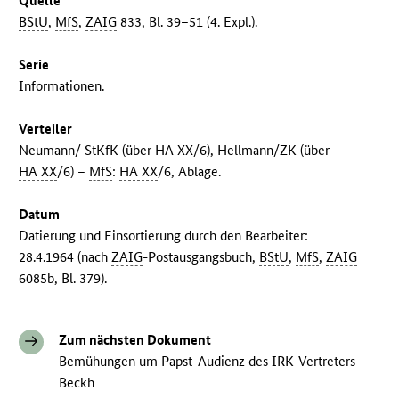
Quelle
BStU
,
MfS
,
ZAIG
833, Bl. 39–51 (4. Expl.).
Serie
Informationen.
Verteiler
Neumann/
StKfK
(über
HA XX
/6), Hellmann/
ZK
(über
HA XX
/6) –
MfS
:
HA XX
/6, Ablage.
Datum
Datierung und Einsortierung durch den Bearbeiter:
28.4.1964 (nach
ZAIG
-Postausgangsbuch,
BStU
,
MfS
,
ZAIG
6085b, Bl. 379).
Zum nächsten Dokument
Bemühungen um Papst-Audienz des IRK-Vertreters
Beckh