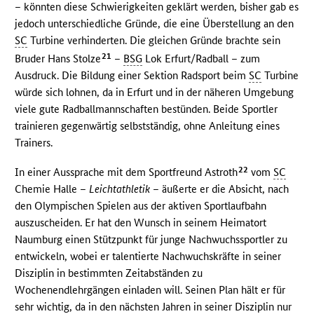
– könnten diese Schwierigkeiten geklärt werden, bisher gab es
jedoch unterschiedliche Gründe, die eine Überstellung an den
SC
Turbine verhinderten. Die gleichen Gründe brachte sein
21
Bruder Hans Stolze
–
BSG
Lok Erfurt/Radball – zum
Ausdruck. Die Bildung einer Sektion Radsport beim
SC
Turbine
würde sich lohnen, da in Erfurt und in der näheren Umgebung
viele gute Radballmannschaften bestünden. Beide Sportler
trainieren gegenwärtig selbstständig, ohne Anleitung eines
Trainers.
22
In einer Aussprache mit dem Sportfreund Astroth
vom
SC
Chemie Halle –
Leichtathletik
– äußerte er die Absicht, nach
den Olympischen Spielen aus der aktiven Sportlaufbahn
auszuscheiden. Er hat den Wunsch in seinem Heimatort
Naumburg einen Stützpunkt für junge Nachwuchssportler zu
entwickeln, wobei er talentierte Nachwuchskräfte in seiner
Disziplin in bestimmten Zeitabständen zu
Wochenendlehrgängen einladen will. Seinen Plan hält er für
sehr wichtig, da in den nächsten Jahren in seiner Disziplin nur