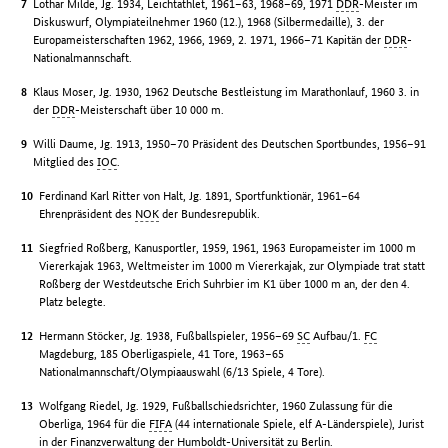
Lothar Milde, Jg. 1934, Leichtathlet, 1961–63, 1968–69, 1971
DDR
-Meister im
Diskuswurf, Olympiateilnehmer 1960 (12.), 1968 (Silbermedaille), 3. der
Europameisterschaften 1962, 1966, 1969, 2. 1971, 1966–71 Kapitän der
DDR
-
Nationalmannschaft.
Klaus Moser, Jg. 1930, 1962 Deutsche Bestleistung im Marathonlauf, 1960 3. in
der
DDR
-Meisterschaft über 10 000 m.
Willi Daume, Jg. 1913, 1950–70 Präsident des Deutschen Sportbundes, 1956–91
Mitglied des
IOC
.
Ferdinand Karl Ritter von Halt, Jg. 1891, Sportfunktionär, 1961–64
Ehrenpräsident des
NOK
der Bundesrepublik.
Siegfried Roßberg, Kanusportler, 1959, 1961, 1963 Europameister im 1000 m
Viererkajak 1963, Weltmeister im 1000 m Viererkajak, zur Olympiade trat statt
Roßberg der Westdeutsche Erich Suhrbier im K1 über 1000 m an, der den 4.
Platz belegte.
Hermann Stöcker, Jg. 1938, Fußballspieler, 1956–69
SC
Aufbau/1.
FC
Magdeburg, 185 Oberligaspiele, 41 Tore, 1963–65
Nationalmannschaft/Olympiaauswahl (6/13 Spiele, 4 Tore).
Wolfgang Riedel, Jg. 1929, Fußballschiedsrichter, 1960 Zulassung für die
Oberliga, 1964 für die
FIFA
(44 internationale Spiele, elf A-Länderspiele), Jurist
in der Finanzverwaltung der Humboldt-Universität zu Berlin.