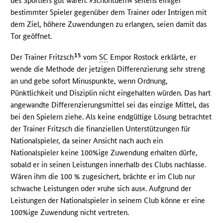
des Sportlers gut waren. »Schöntuern« seitens einiger
bestimmter Spieler gegenüber dem Trainer oder Intrigen mit
dem Ziel, höhere Zuwendungen zu erlangen, seien damit das
Tor geöffnet.
15
Der Trainer Fritzsch
vom
SC
Empor Rostock erklärte, er
wende die Methode der jetzigen Differenzierung sehr streng
an und gebe sofort Minuspunkte, wenn Ordnung,
Pünktlichkeit und Disziplin nicht eingehalten würden. Das hart
angewandte Differenzierungsmittel sei das einzige Mittel, das
bei den Spielern ziehe. Als keine endgültige Lösung betrachtet
der Trainer Fritzsch die finanziellen Unterstützungen für
Nationalspieler, da seiner Ansicht nach auch ein
Nationalspieler keine 100%ige Zuwendung erhalten dürfe,
sobald er in seinen Leistungen innerhalb des Clubs nachlasse.
Wären ihm die 100 % zugesichert, brächte er im Club nur
schwache Leistungen oder »ruhe sich aus«. Aufgrund der
Leistungen der Nationalspieler in seinem Club könne er eine
100%ige Zuwendung nicht vertreten.