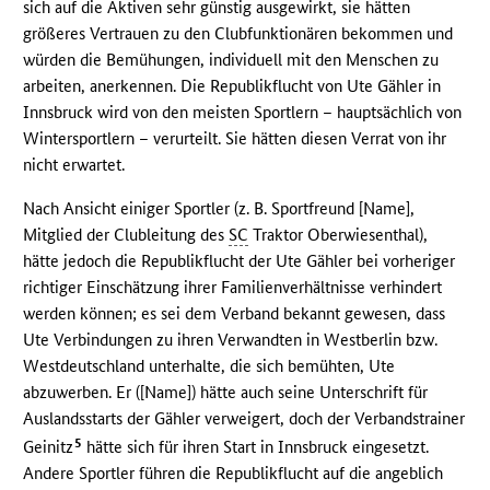
sich auf die Aktiven sehr günstig ausgewirkt, sie hätten
größeres Vertrauen zu den Clubfunktionären bekommen und
würden die Bemühungen, individuell mit den Menschen zu
arbeiten, anerkennen. Die Republikflucht von Ute Gähler in
Innsbruck wird von den meisten Sportlern – hauptsächlich von
Wintersportlern – verurteilt. Sie hätten diesen Verrat von ihr
nicht erwartet.
Nach Ansicht einiger Sportler (z. B. Sportfreund [Name],
Mitglied der Clubleitung des
SC
Traktor Oberwiesenthal),
hätte jedoch die Republikflucht der Ute Gähler bei vorheriger
richtiger Einschätzung ihrer Familienverhältnisse verhindert
werden können; es sei dem Verband bekannt gewesen, dass
Ute Verbindungen zu ihren Verwandten in Westberlin bzw.
Westdeutschland unterhalte, die sich bemühten, Ute
abzuwerben. Er ([Name]) hätte auch seine Unterschrift für
Auslandsstarts der Gähler verweigert, doch der Verbandstrainer
5
Geinitz
hätte sich für ihren Start in Innsbruck eingesetzt.
Andere Sportler führen die Republikflucht auf die angeblich