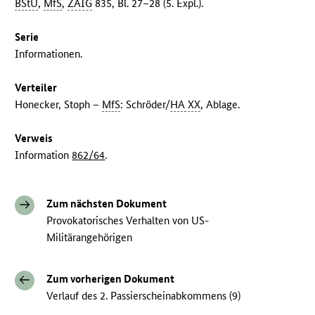
BStU
,
MfS
,
ZAIG
835, Bl. 27–28 (5. Expl.).
Serie
Informationen.
Verteiler
Honecker, Stoph –
MfS
: Schröder/
HA XX
, Ablage.
Verweis
Information
862/64
.
Zum nächsten Dokument
Provokatorisches Verhalten von US-
Militärangehörigen
Zum vorherigen Dokument
Verlauf des 2. Passierscheinabkommens (9)