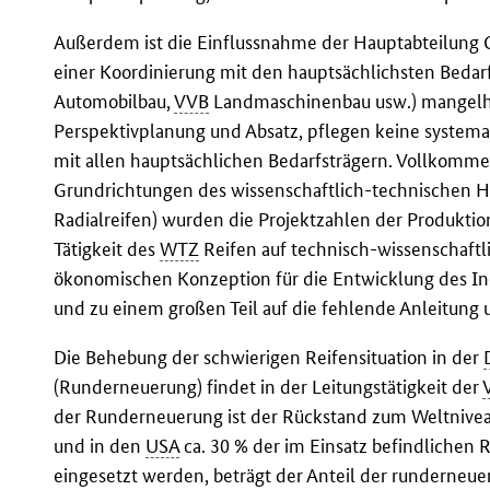
Außerdem ist die Einflussnahme der Hauptabteilung C
einer Koordinierung mit den hauptsächlichsten Bedarf
Automobilbau,
VVB
Landmaschinenbau usw.) mangelha
Perspektivplanung und Absatz, pflegen keine system
mit allen hauptsächlichen Bedarfsträgern. Vollkomme
Grundrichtungen des wissenschaftlich-technischen Hö
Radialreifen) wurden die Projektzahlen der Produktion
Tätigkeit des
WTZ
Reifen auf technisch-wissenschaftl
ökonomischen Konzeption für die Entwicklung des Ind
und zu einem großen Teil auf die fehlende Anleitung 
Die Behebung der schwierigen Reifensituation in der
(Runderneuerung) findet in der Leitungstätigkeit der
der Runderneuerung ist der Rückstand zum Weltnivea
und in den
USA
ca. 30 % der im Einsatz befindlichen 
eingesetzt werden, beträgt der Anteil der runderneue