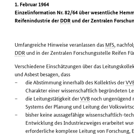
1. Februar 1964
Einzelinformation Nr. 82/64 über wesentliche Hemm
Reifenindustrie der
DDR
und der Zentralen Forschun
Umfangreiche Hinweise veranlassen das
MfS
, nachfo
DDR
und in der Zentralen Forschungsstelle Reifen F
Verschiedene Einschätzungen über das Leitungskollekt
und Asbest besagen, dass
–
die Abstimmung innerhalb des Kollektivs der
VV
Charakter einer wissenschaftlich begründeten Le
–
die Leitungstätigkeit der
VVB
noch ungenügend n
Systems der Planung und Leitung der Volkswirtsch
–
bisher keine aussagefähige wissenschaftlich-te
Entwicklung des Industriezweiges erarbeitet wur
erforderliche komplexe Leitung von Forschung, E