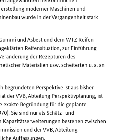
ieben angewandten herkömmlichen
 Herstellung moderner Maschinen und
hinenbau wurde in der Vergangenheit stark
Gummi und Asbest und dem
WTZ
Reifen
klärten Reifensituation, zur Einführung
 Veränderung der Rezepturen des
tischer Materialien usw. scheiterten u. a. an
h begründeten Perspektive ist aus bisher
ial der
VVB
, Abteilung Perspektivplanung, ist
ne exakte Begründung für die geplante
70). Sie sind nur als Schätz- und
n Kapazitätserweiterungen bestehen zwischen
kommission und der
VVB
, Abteilung
liche Auffassungen.