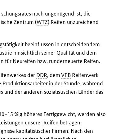
rschungsrates noch ungenügend ist; die
nische Zentrum (
WTZ
) Reifen unzureichend
ngstätigkeit beeinflussen in entscheidendem
trie hinsichtlich seiner Qualität und dem
n für Neureifen bzw. runderneuerte Reifen.
Reifenwerkes der
DDR
, dem
VEB
Reifenwerk
je Produktionsarbeiter in der Stunde, während
es und der anderen sozialistischen Länder das
0–15 %ig höheres Fertiggewicht, werden also
fleistungen unserer Reifen betragen
gnisse kapitalistischer Firmen. Nach den