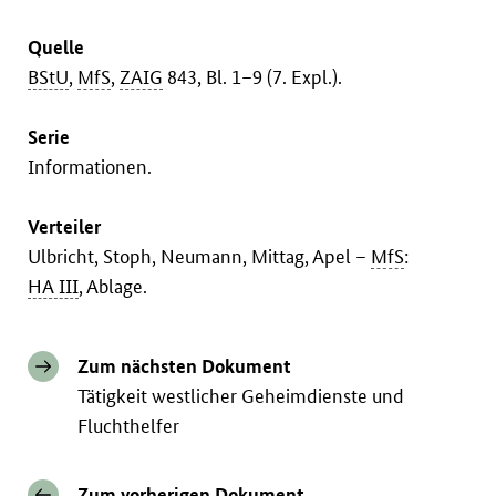
Quelle
BStU
,
MfS
,
ZAIG
843, Bl. 1–9 (7. Expl.).
Serie
Informationen.
Verteiler
Ulbricht, Stoph, Neumann, Mittag, Apel –
MfS
:
HA III
, Ablage.
Zum nächsten Dokument
Tätigkeit westlicher Geheimdienste und
Fluchthelfer
Zum vorherigen Dokument