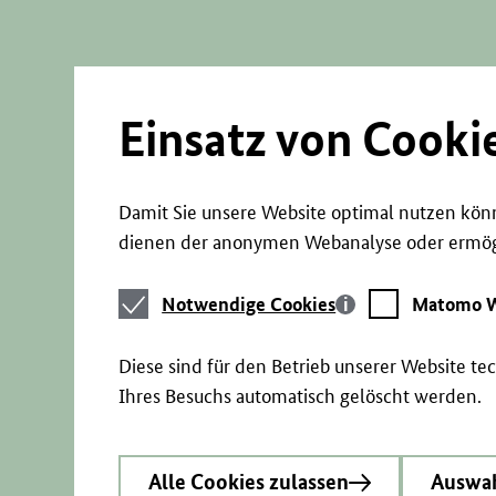
Direkt
zum
Seiteninhalt
springen
Einsatz von Cooki
Damit Sie unsere Website optimal nutzen könn
dienen der anonymen Webanalyse oder ermögl
Notwendige
Matomo
Notwendige Cookies
Matomo W
Cookies
Webstatistik
Diese sind für den Betrieb unserer Website t
Ihres Besuchs automatisch gelöscht werden.
Alle Cookies zulassen
Auswah