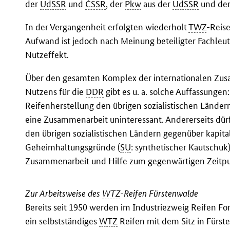
der
UdSSR
und
ČSSR
, der
Pkw
aus der
UdSSR
und de
In der Vergangenheit erfolgten wiederholt
TWZ
-Reise
Aufwand ist jedoch nach Meinung beteiligter Fachleut
Nutzeffekt.
Über den gesamten Komplex der internationalen Zu
Nutzens für die
DDR
gibt es u. a. solche Auffassungen
Reifenherstellung den übrigen sozialistischen Ländern
eine Zusammenarbeit uninteressant. Andererseits dür
den übrigen sozialistischen Ländern gegenüber kapita
Geheimhaltungsgründe (
SU
: synthetischer Kautschuk
Zusammenarbeit und Hilfe zum gegenwärtigen Zeitpu
Zur Arbeitsweise des
WTZ
-Reifen Fürstenwalde
Bereits seit 1950 werden im Industriezweig Reifen For
ein selbstständiges
WTZ
Reifen mit dem Sitz in Fürste