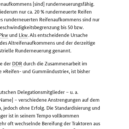
enaufkommens [sind] runderneuerungsfähig.
iederum nur ca. 20 % runderneuerte Reifen
des runderneuerten Reifenaufkommens sind nur
eschwindigkeitsbegrenzung bis 50 bzw.
Pkw
und
Lkw
. Als entscheidende Ursache
 des Altreifenaufkommens und der derzeitige
ustrielle Runderneuerung genannt.
ie der
DDR
durch die Zusammenarbeit im
 »Reifen- und Gummiindustrie«, ist bisher
schen Delegationsmitglieder – u. a.
[Name] – verschiedene Anstrengungen auf dem
 jedoch ohne Erfolg. Die Standardisierung und
Lager ist in seinem Tempo vollkommen
hr oft wechselnde Bereifung der Traktoren aus