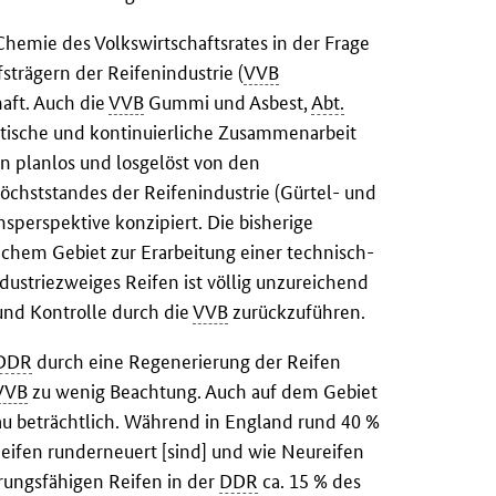
hemie des Volkswirtschaftsrates in der Frage
strägern der Reifenindustrie (
VVB
ft. Auch die
VVB
Gummi und Asbest,
Abt.
atische und kontinuierliche Zusammenarbeit
n planlos und losgelöst von den
chststandes der Reifenindustrie (Gürtel- und
sperspektive konzipiert. Die bisherige
ichem Gebiet zur Erarbeitung einer technisch-
ustriezweiges Reifen ist völlig unzureichend
und Kontrolle durch die
VVB
zurückzuführen.
DDR
durch eine Regenerierung der Reifen
VVB
zu wenig Beachtung. Auch auf dem Gebiet
u beträchtlich. Während in England rund 40 %
Reifen runderneuert [sind] und wie Neureifen
rungsfähigen Reifen in der
DDR
ca. 15 % des