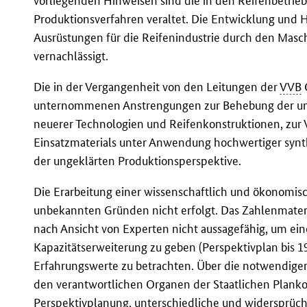
vorliegenden Hinweisen sind die in den Reifenbetr
Produktionsverfahren veraltet. Die Entwicklung und
Ausrüstungen für die Reifenindustrie durch den Masc
vernachlässigt.
Die in der Vergangenheit von den Leitungen der
VVB
unternommenen Anstrengungen zur Behebung der unge
neuerer Technologien und Reifenkonstruktionen, zur
Einsatzmaterials unter Anwendung hochwertiger synthe
der ungeklärten Produktionsperspektive.
Die Erarbeitung einer wissenschaftlich und ökonomisc
unbekannten Gründen nicht erfolgt. Das Zahlenmater
nach Ansicht von Experten nicht aussagefähig, um ei
Kapazitätserweiterung zu geben (Perspektivplan bis 19
Erfahrungswerte zu betrachten. Über die notwendige
den verantwortlichen Organen der Staatlichen Plan
Perspektivplanung, unterschiedliche und widersprüch