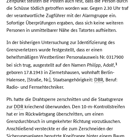
Zeitpunkt stellten die Posten auch fest, dass die Person durch
die Schüsse tödlich getroffen worden war. Gegen 2.30 Uhr traf
der verantwortliche Zugführer mit der Alarmgruppe ein.
Sofortige Überprüfungen ergaben, dass sich keine weiteren
Personen in unmittelbarer Nähe des Tatortes aufhielten.
In der bisherigen Untersuchung zur Identifizierung des
Grenzverletzers wurde festgestellt, dass er einen
behelfsmäßigen Westberliner Personalausweis Nr. 0317900
1
bei sich trug, ausgestellt auf den Namen
Philipp
, Adolf,
geboren 17.8.1943 in Ziemetshausen, wohnhaft Berlin-
Halensee, [Straße, Nr.], Staatsangehörigkeit:
DBR
, Beruf:
Radio- und Fernsehtechniker.
Ph. hatte die Drahtsperre zerschnitten und die Staatsgrenze
zur
DDR
kriechend überwunden. Den 10-m-Kontrollstreifen
hat er im Rückwärtsgang überschritten, um einen
Grenzdurchbruch in umgekehrter Richtung vorzutäuschen.
Anschließend versteckte er die zum Zerschneiden der
Sicherungsanlagen benutzte Kneifzange hinter einem Baum.