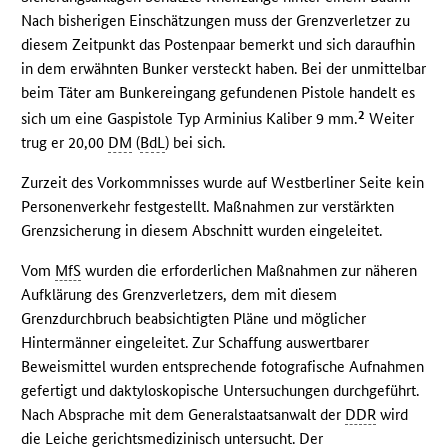
Nach bisherigen Einschätzungen muss der Grenzverletzer zu
diesem Zeitpunkt das Postenpaar bemerkt und sich daraufhin
in dem erwähnten Bunker versteckt haben. Bei der unmittelbar
beim Täter am Bunkereingang gefundenen Pistole handelt es
2
sich um eine Gaspistole Typ Arminius Kaliber 9 mm.
Weiter
trug er 20,00
DM
(
BdL
) bei sich.
Zurzeit des Vorkommnisses wurde auf Westberliner Seite kein
Personenverkehr festgestellt. Maßnahmen zur verstärkten
Grenzsicherung in diesem Abschnitt wurden eingeleitet.
Vom
MfS
wurden die erforderlichen Maßnahmen zur näheren
Aufklärung des Grenzverletzers, dem mit diesem
Grenzdurchbruch beabsichtigten Pläne und möglicher
Hintermänner eingeleitet. Zur Schaffung auswertbarer
Beweismittel wurden entsprechende fotografische Aufnahmen
gefertigt und daktyloskopische Untersuchungen durchgeführt.
Nach Absprache mit dem Generalstaatsanwalt der
DDR
wird
die Leiche gerichtsmedizinisch untersucht. Der