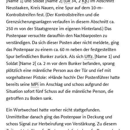
[Name 1] und Soldat [Name 2] (
GR
34, 2
Kp
.) im Abschnitt
Neustaaken, Kreis Nauen, eine Spur auf dem 10-m-
Kontrollstreifen fest. (Der Kontrollstreifen und die
Grenzsicherungsanlagen verlaufen in diesem Abschnitt ca.
250 m von der Staatsgrenze im eigenen Hinterland.) Das
Postenpaar versuchte daraufhin den Nachbarposten zu
verständigen. Da sich dieser Posten aber nicht meldete, ging
das Postenpaar zu einem ca. 60 m neben der festgestellten
Spur befindlichen Bunker zurück. Als sich
Uffz.
[Name 1] und
Soldat [Name 2] ca. 2 m vor dem Bunker befanden, sprang
plötzlich eine männliche Person aus der Tür und rief mit
vorgehaltener Pistole: »Hände hoch!« Der Postenführer hatte
bereits seine
MPi
im Anschlag und schoss aufgrund der
Situation sofort fünf Schuss auf die männliche Person, die
getroffen zu Boden sank.
Ein Wortwechsel hatte vorher nicht stattgefunden.
Unmittelbar danach ging das Postenpaar in Deckung und
schoss Signal zur Herbeirufung von Verstärkung. Zu diesem