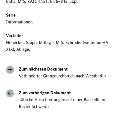
BStU
,
MfS
,
ZAIG
1151, Bl. 6–8 (5. Expl.).
Serie
Informationen.
Verteiler
Honecker, Stoph, Mittag –
MfS
: Schröder (weiter an
HA
XIX
), Ablage.
Zum nächsten Dokument
Verhinderter Grenzdurchbruch nach Westberlin
Zum vorherigen Dokument
Tätliche Ausschreitungen auf einer Baustelle im
Bezirk Schwerin