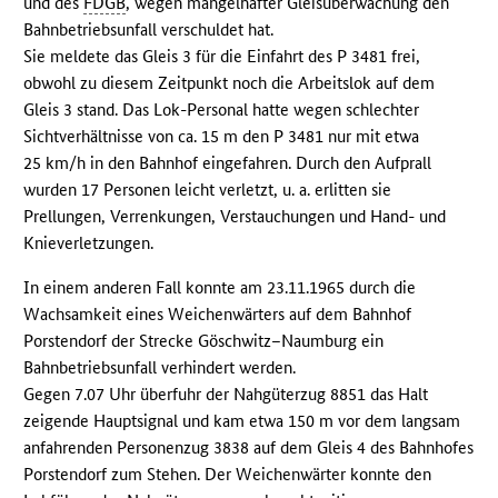
und des
FDGB
, wegen mangelhafter Gleisüberwachung den
Bahnbetriebsunfall verschuldet hat.
Sie meldete das Gleis 3 für die Einfahrt des P 3481 frei,
obwohl zu diesem Zeitpunkt noch die Arbeitslok auf dem
Gleis 3 stand. Das Lok-Personal hatte wegen schlechter
Sichtverhältnisse von ca. 15 m den P 3481 nur mit etwa
25 km/h in den Bahnhof eingefahren. Durch den Aufprall
wurden 17 Personen leicht verletzt, u. a. erlitten sie
Prellungen, Verrenkungen, Verstauchungen und Hand- und
Knieverletzungen.
In einem anderen Fall konnte am 23.11.1965 durch die
Wachsamkeit eines Weichenwärters auf dem Bahnhof
Porstendorf der Strecke Göschwitz–Naumburg ein
Bahnbetriebsunfall verhindert werden.
Gegen 7.07 Uhr überfuhr der Nahgüterzug 8851 das Halt
zeigende Hauptsignal und kam etwa 150 m vor dem langsam
anfahrenden Personenzug 3838 auf dem Gleis 4 des Bahnhofes
Porstendorf zum Stehen. Der Weichenwärter konnte den