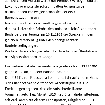
auf. Durch den Aufprall wurde der Prellbock verbogen und die
Lokomotive entgleiste sofort mit allen Achsen. In den
nachlaufenden Packwagen schob sich der erste
Reisezugwagen hinein.
Nach den vorliegenden Ermittlungen haben Lok-Führer und
der Lok-Heizer den Bahnbetriebsunfall schuldhaft verursacht.
Beide befuhren bereits am 10.11.1965 die Strecke mit dem
gleichen Personenzug unter den obengenannten
Betriebsbedingungen.
Weitere Untersuchungen über die Ursachen des Überfahrens
des Signals sind noch im Gange.
Ein weiterer Bahnbetriebsunfall ereignete sich am 23.11.1965,
gegen 8.36 Uhr, auf dem Bahnhof Saalfeld.
Der P 3481, von Probstzella kommend, fuhr auf eine im Gleis
3 des Bahnhof Saalfeld stehende Arbeitszuglok auf. Die
Ermittlungen ergaben, dass die Aufsichterin [Name 1,
Vorname], geb. [Tag, Monat] 1925, geprüfte Fahrdienstleiterin,
seit drei Jahren auf diesem Dienstposten, Mitglied der
SED