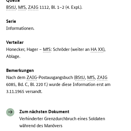
Quelle
BStU
,
MfS
,
ZAIG
1112, Bl. 1–2 (4. Expl.).
Serie
Informationen.
Verteiler
Honecker, Hager –
MfS
: Schröder (weiter an
HA XX
),
Ablage.
Bemerkungen
Nach dem
ZAIG
-Postausgangsbuch (
BStU
,
MfS
,
ZAIG
6085, Bd. C, Bl. 220 f.) wurde diese Information erst am
3.11.1965 versandt.
Zum nächsten Dokument
Verhinderter Grenzdurchbruch eines Soldaten
während des Manövers