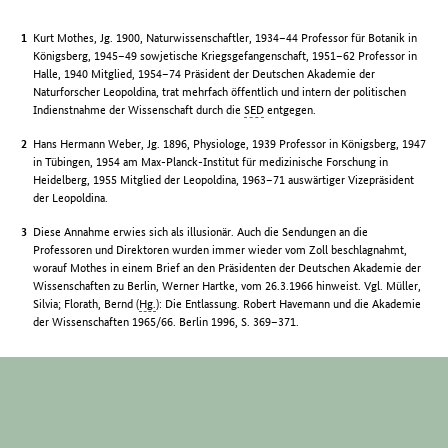
Kurt Mothes, Jg. 1900, Naturwissenschaftler, 1934–44 Professor für Botanik in
Königsberg, 1945–49 sowjetische Kriegsgefangenschaft, 1951–62 Professor in
Halle, 1940 Mitglied, 1954–74 Präsident der Deutschen Akademie der
Naturforscher Leopoldina, trat mehrfach öffentlich und intern der politischen
Indienstnahme der Wissenschaft durch die
SED
entgegen.
Hans Hermann Weber, Jg. 1896, Physiologe, 1939 Professor in Königsberg, 1947
in Tübingen, 1954 am Max-Planck-Institut für medizinische Forschung in
Heidelberg, 1955 Mitglied der Leopoldina, 1963–71 auswärtiger Vizepräsident
der Leopoldina.
Diese Annahme erwies sich als illusionär. Auch die Sendungen an die
Professoren und Direktoren wurden immer wieder vom Zoll beschlagnahmt,
worauf Mothes in einem Brief an den Präsidenten der Deutschen Akademie der
Wissenschaften zu Berlin, Werner Hartke, vom 26.3.1966 hinweist. Vgl. Müller,
Silvia; Florath, Bernd (
Hg.
): Die Entlassung. Robert Havemann und die Akademie
der Wissenschaften 1965/66. Berlin 1996, S. 369–371.