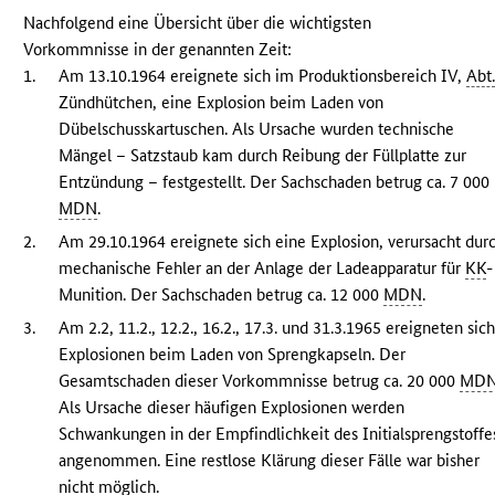
Nachfolgend eine Übersicht über die wichtigsten
Vorkommnisse in der genannten Zeit:
1.
Am 13.10.1964 ereignete sich im Produktionsbereich IV,
Abt
Zündhütchen, eine Explosion beim Laden von
Dübelschusskartuschen. Als Ursache wurden technische
Mängel – Satzstaub kam durch Reibung der Füllplatte zur
Entzündung – festgestellt. Der Sachschaden betrug ca. 7 000
MDN
.
2.
Am 29.10.1964 ereignete sich eine Explosion, verursacht dur
mechanische Fehler an der Anlage der Ladeapparatur für
KK
-
Munition. Der Sachschaden betrug ca. 12 000
MDN
.
3.
Am 2.2, 11.2., 12.2., 16.2., 17.3. und 31.3.1965 ereigneten sic
Explosionen beim Laden von Sprengkapseln. Der
Gesamtschaden dieser Vorkommnisse betrug ca. 20 000
MD
Als Ursache dieser häufigen Explosionen werden
Schwankungen in der Empfindlichkeit des Initialsprengstoffe
angenommen. Eine restlose Klärung dieser Fälle war bisher
nicht möglich.