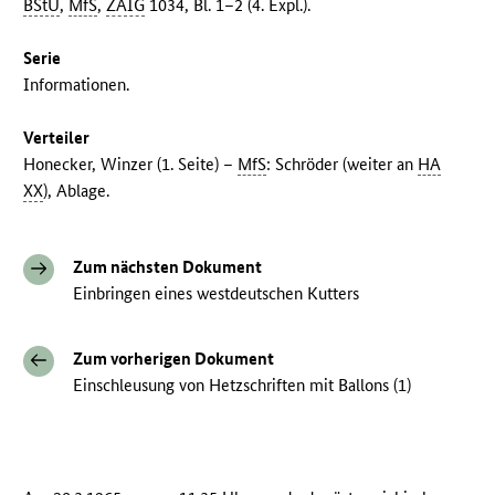
BStU
,
MfS
,
ZAIG
1034, Bl. 1–2 (4. Expl.).
Serie
Informationen.
Verteiler
Honecker, Winzer (1. Seite) –
MfS
: Schröder (weiter an
HA
XX
), Ablage.
Zum nächsten Dokument
Einbringen eines westdeutschen Kutters
Zum vorherigen Dokument
Einschleusung von Hetzschriften mit Ballons (1)