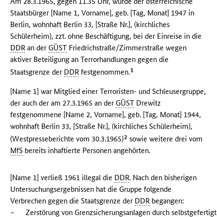
Am 28.3.1965, gegen 11.35 Uhr, wurde der österreichische
Staatsbürger [Name 1, Vorname], geb. [Tag, Monat] 1947 in
Berlin, wohnhaft Berlin 33, [Straße Nr.], (kirchliches
Schülerheim), zzt. ohne Beschäftigung, bei der Einreise in die
DDR
an der
GÜST
Friedrichstraße/Zimmerstraße wegen
aktiver Beteiligung an Terrorhandlungen gegen die
1
Staatsgrenze der
DDR
festgenommen.
[Name 1] war Mitglied einer Terroristen- und Schleusergruppe,
der auch der am 27.3.1965 an der
GÜST
Drewitz
festgenommene [Name 2, Vorname], geb. [Tag, Monat] 1944,
wohnhaft Berlin 33, [Straße Nr.], (kirchliches Schülerheim),
2
(Westpresseberichte vom 30.3.1965)
sowie weitere drei vom
MfS
bereits inhaftierte Personen angehörten.
[Name 1] verließ 1961 illegal die
DDR
. Nach den bisherigen
Untersuchungsergebnissen hat die Gruppe folgende
Verbrechen gegen die Staatsgrenze der
DDR
begangen:
–
Zerstörung von Grenzsicherungsanlagen durch selbstgefertig