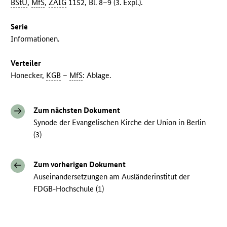
BStU
,
MfS
,
ZAIG
1152, Bl. 8–9 (3. Expl.).
Serie
Informationen.
Verteiler
Honecker,
KGB
–
MfS
: Ablage.
Zum nächsten Dokument
Synode der Evangelischen Kirche der Union in Berlin
(3)
Zum vorherigen Dokument
Auseinandersetzungen am Ausländerinstitut der
FDGB-Hochschule (1)