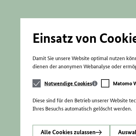
Direkt
zum
Seiteninhalt
springen
Einsatz von Cooki
Damit Sie unsere Website optimal nutzen könn
dienen der anonymen Webanalyse oder ermögl
Notwendige
Matomo
Notwendige Cookies
Matomo W
Cookies
Webstatistik
Diese sind für den Betrieb unserer Website t
Ihres Besuchs automatisch gelöscht werden.
Alle Cookies zulassen
Auswah