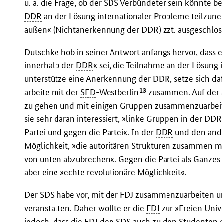
u. a. die Frage, ob der
SDS
Verbündeter sein könnte be
DDR
an der Lösung internationaler Probleme teilzune
außen« (Nichtanerkennung der
DDR
) zzt. ausgeschlos
Dutschke hob in seiner Antwort anfangs hervor, dass es
innerhalb der
DDR
« sei, die Teilnahme an der Lösung 
unterstütze eine Anerkennung der
DDR
, setze sich 
13
arbeite mit der
SED
-Westberlin
zusammen. Auf der a
zu gehen und mit einigen Gruppen zusammenzuarbeite
sie sehr daran interessiert, »linke Gruppen in der
DDR
Partei und gegen die Partei«. In der
DDR
und den ande
Möglichkeit, »die autoritären Strukturen zusammen mi
von unten abzubrechen«. Gegen die Partei als Ganzes z
aber eine »echte revolutionäre Möglichkeit«.
Der
SDS
habe vor, mit der
FDJ
zusammenzuarbeiten un
veranstalten. Daher wollte er die
FDJ
zur »Freien Univ
jedoch, dass die
FDJ
den
SDS
auch zu den Studenten d