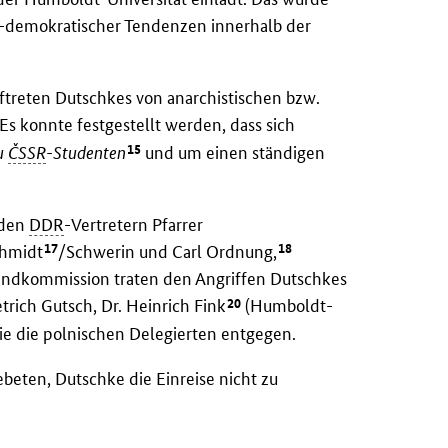
eal-demokratischer Tendenzen innerhalb der
uftreten Dutschkes von anarchistischen bzw.
Es konnte festgestellt werden, dass sich
15
zu
ČSSR
-Studenten
und um einen ständigen
 den
DDR
-Vertretern Pfarrer
17
18
chmidt
/Schwerin und Carl Ordnung,
ugendkommission traten den Angriffen Dutschkes
20
trich Gutsch, Dr. Heinrich Fink
(Humboldt-
ie die polnischen Delegierten entgegen.
beten, Dutschke die Einreise nicht zu