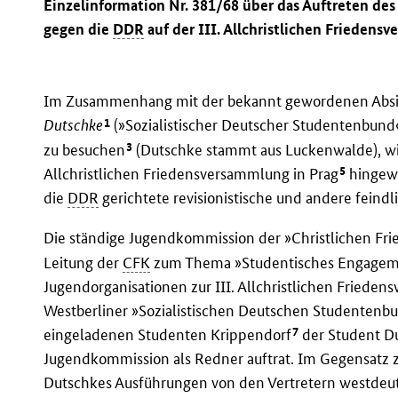
Einzelinformation Nr. 381/68 über das Auftreten de
gegen die
DDR
auf der III. Allchristlichen Friedens
Im Zusammenhang mit der bekannt gewordenen Absic
1
Dutschke
(»Sozialistischer Deutscher Studentenbund
3
zu besuchen
(Dutschke stammt aus Luckenwalde), wir
5
Allchristlichen Friedensversammlung in Prag
hingewi
die
DDR
gerichtete revisionistische und andere feind
Die ständige Jugendkommission der »Christlichen Fri
Leitung der
CFK
zum Thema »Studentisches Engagemen
Jugendorganisationen zur III. Allchristlichen Frieden
Westberliner »Sozialistischen Deutschen Studentenbu
7
eingeladenen Studenten Krippendorf
der Student Du
Jugendkommission als Redner auftrat. Im Gegensatz
Dutschkes Ausführungen von den Vertretern westdeuts