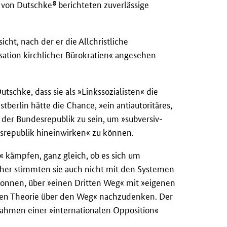
8
e von Dutschke
berichteten zuverlässige
icht, nach der er die Allchristliche
isation kirchlicher Bürokratien« angesehen
chke, dass sie als »Linkssozialisten« die
berlin hätte die Chance, »ein antiautoritäres,
der Bundesrepublik zu sein, um »subversiv-
srepublik hineinwirken« zu können.
« kämpfen, ganz gleich, ob es sich um
Daher stimmten sie auch nicht mit den Systemen
gonnen, über »einen Dritten Weg« mit »eigenen
len Theorie über den Weg« nachzudenken. Der
Rahmen einer »internationalen Opposition«