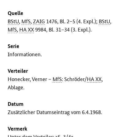
Quelle
BStU
,
MfS
,
ZAIG
1476, Bl. 2–5 (4. Expl.);
BStU
,
MfS
,
HA XX
9984, Bl. 31–34 (3. Expl.).
Serie
Informationen.
Verteiler
Honecker, Verner –
MfS
: Schröder/
HA XX
,
Ablage.
Datum
Zusätzlicher Datumseintrag vom 6.4.1968.
Vermerk
Unter dem Verteiler: »S. 3/4«.