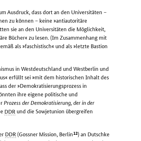
zum Ausdruck, dass dort an den Universitäten –
hen zu können – keine »antiautoritäre
tten sie an den Universitäten die Möglichkeit,
onäre Bücher« zu lesen. (Im Zusammenhang mit
gemäß als »faschistisch« und als »letzte Bastion
ismus in Westdeutschland und Westberlin und
« erfüllt sei »mit dem historischen Inhalt des
 dass der »Demokratisierungsprozess in
könnten ihre eigene politische und
er
Prozess der Demokratisierung, der in der
ie
DDR
und die Sowjetunion übergreifen
12
er
DDR
(Gossner Mission, Berlin
) an Dutschke