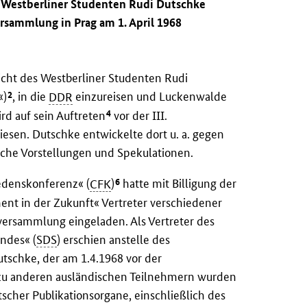
s Westberliner Studenten Rudi Dutschke
versammlung in Prag am 1. April 1968
ht des Westberliner Studenten Rudi
2
«)
, in die
DDR
einzureisen und Luckenwalde
4
d auf sein Auftreten
vor der III.
esen. Dutschke entwickelte dort u. a. gegen
liche Vorstellungen und Spekulationen.
6
edenskonferenz« (
CFK
)
hatte mit Billigung der
t in der Zukunft« Vertreter verschiedener
sversammlung eingeladen. Als Vertreter des
ndes« (
SDS
) erschien anstelle des
tschke, der am 1.4.1968 vor der
 zu anderen ausländischen Teilnehmern wurden
cher Publikationsorgane, einschließlich des