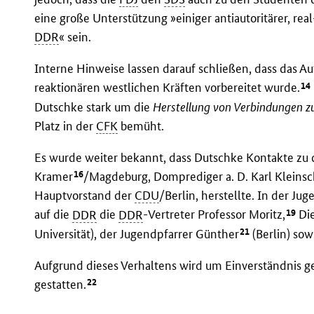
eine große Unterstützung »einiger antiautoritärer, r
DDR
« sein.
Interne Hinweise lassen darauf schließen, dass das A
14
reaktionären westlichen Kräften vorbereitet wurde.
Dutschke stark um die
Herstellung von Verbindungen 
Platz in der
CFK
bemüht.
Es wurde weiter bekannt, dass Dutschke Kontakte zu
16
Kramer
/Magdeburg, Domprediger a. D. Karl Kleins
Hauptvorstand der
CDU
/Berlin, herstellte. In der J
19
auf die
DDR
die
DDR
-Vertreter Professor Moritz,
Die
21
Universität), der Jugendpfarrer Günther
(Berlin) sow
Aufgrund dieses Verhaltens wird um Einverständnis ge
22
gestatten.