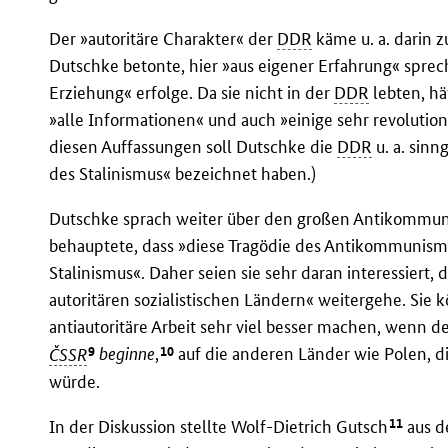
Der »autoritäre Charakter« der
DDR
käme u. a. darin 
Dutschke betonte, hier »aus eigener Erfahrung« sprec
Erziehung« erfolge. Da sie nicht in der
DDR
lebten, hä
»alle Informationen« und auch »einige sehr revoluti
diesen Auffassungen soll Dutschke die
DDR
u. a. sinn
des Stalinismus« bezeichnet haben.)
Dutschke sprach weiter über den großen Antikommun
behauptete, dass »diese Tragödie des Antikommunismus
Stalinismus«. Daher seien sie sehr daran interessiert,
autoritären sozialistischen Ländern« weitergehe. Sie 
antiautoritäre Arbeit sehr viel besser machen, wenn d
9
10
ČSSR
beginne
,
auf die anderen Länder wie Polen, d
würde.
11
In der Diskussion stellte Wolf-Dietrich Gutsch
aus d