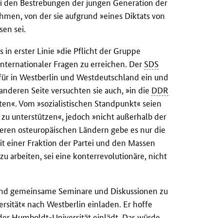
i den Bestrebungen der jungen Generation der
hmen, von der sie aufgrund »eines Diktats von
sen sei.
 in erster Linie »die Pflicht der Gruppe
internationaler Fragen zu erreichen. Der
SDS
dafür in Westberlin und Westdeutschland ein und
nderen Seite versuchten sie auch, »in die
DDR
n«. Vom »sozialistischen Standpunkt« seien
zu unterstützen«, jedoch »nicht außerhalb der
ren osteuropäischen Ländern gebe es nur die
t einer Fraktion der Partei und den Massen
u arbeiten, sei eine konterrevolutionäre, nicht
d gemeinsame Seminare und Diskussionen zu
ersität« nach Westberlin einladen. Er hoffe
er Humboldt-Universität einlädt. Das würde