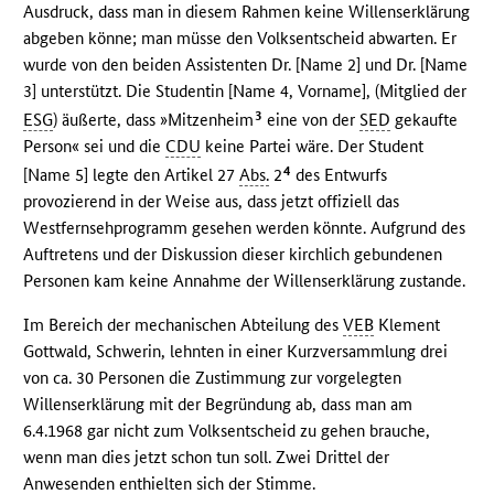
Ausdruck, dass man in diesem Rahmen keine Willenserklärung
abgeben könne; man müsse den Volksentscheid abwarten. Er
wurde von den beiden Assistenten Dr. [Name 2] und Dr. [Name
3] unterstützt. Die Studentin [Name 4, Vorname], (Mitglied der
3
ESG
) äußerte, dass »Mitzenheim
eine von der
SED
gekaufte
Person« sei und die
CDU
keine Partei wäre. Der Student
4
[Name 5] legte den Artikel 27
Abs.
2
des Entwurfs
provozierend in der Weise aus, dass jetzt offiziell das
Westfernsehprogramm gesehen werden könnte. Aufgrund des
Auftretens und der Diskussion dieser kirchlich gebundenen
Personen kam keine Annahme der Willenserklärung zustande.
Im Bereich der mechanischen Abteilung des
VEB
Klement
Gottwald, Schwerin, lehnten in einer Kurzversammlung drei
von ca. 30 Personen die Zustimmung zur vorgelegten
Willenserklärung mit der Begründung ab, dass man am
6.4.1968 gar nicht zum Volksentscheid zu gehen brauche,
wenn man dies jetzt schon tun soll. Zwei Drittel der
Anwesenden enthielten sich der Stimme.