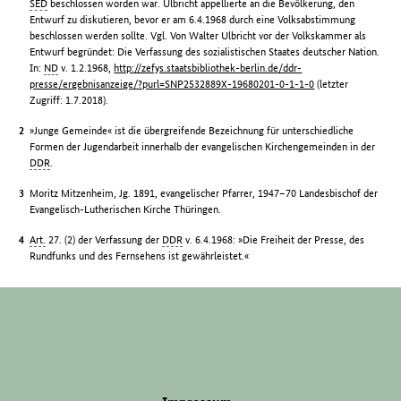
SED
beschlossen worden war. Ulbricht appellierte an die Bevölkerung, den
Entwurf zu diskutieren, bevor er am 6.4.1968 durch eine Volksabstimmung
beschlossen werden sollte. Vgl. Von Walter Ulbricht vor der Volkskammer als
Entwurf begründet: Die Verfassung des sozialistischen Staates deutscher Nation.
In:
ND
v. 1.2.1968,
http://zefys.staatsbibliothek-berlin.de/ddr-
presse/ergebnisanzeige/?purl=SNP2532889X-19680201-0-1-1-0
(letzter
Zugriff: 1.7.2018).
»Junge Gemeinde« ist die übergreifende Bezeichnung für unterschiedliche
Formen der Jugendarbeit innerhalb der evangelischen Kirchengemeinden in der
DDR
.
Moritz Mitzenheim, Jg. 1891, evangelischer Pfarrer, 1947–70 Landesbischof der
Evangelisch-Lutherischen Kirche Thüringen.
Art.
27. (2) der Verfassung der
DDR
v. 6.4.1968: »Die Freiheit der Presse, des
Rundfunks und des Fernsehens ist gewährleistet.«