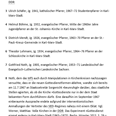
DDR
.
Ulrich Schäfer, Jg. 1941, katholischer Pfarrer, 1967–72 Studentenpfarrer in Karl-
Marx-Stadt.
Helmut Böhme, Jg. 1932, evangelischer Pfarrer, Mitte der 1960er Jahre
Jugendpfarrer an der St.-Johannis-Kirche in Karl-Marx-Stadt.
Dietrich Mendt, Jg. 1926, evangelischer Pfarrer, 1963–70 Pfarrer an der St.-
Pauli-Kreuz-Gemeinde in Karl-Marx-Stadt.
Theodor Lehmann, Jg. 1934, evangelischer Pfarrer, 1964–76 Pfarrer an der
Schlosskirche in Karl-Marx-Stadt.
Gottfried Noth, Jg. 1905, evangelischer Pfarrer, 1953–71 Landesbischof der
Evangelisch-Lutherischen Landeskirche Sachsen.
Noth, dem das
MfS
auch durch Manipulationen in Kirchenkreisen nachzusagen
versuchte, dass er die neuen Gottesdienstformen ablehne, wandte sich bereits
am 11.7.1967 an Staatssekretär Sorgenicht »beunruhigt« darüber, dass staatliche
Stellen agierten, als ob die Kirche »Gottesdienste nur in der dem Staat
bekannten Form durchführen« dürfe. Eine daraufhin im September 1967
einberaumte Aussprache endete aufgrund der interventionistischen
Anmaßungen der Vertreter des
SED
-Regimes nahezu mit einem Eklat. Vgl.
Werner, Matthias: Volle Kirchen in der
DDR
. Das Experiment »Gottesdienst
einmal anders« in Karl-Marx-Stadt (1963–1973). Berlin, Münster 2013, S. 29 u.