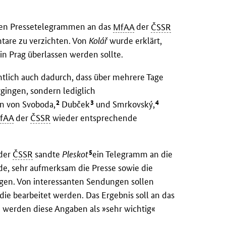
 den Pressetelegrammen an das
MfAA
der
ČSSR
tare zu verzichten. Von
Kolář
wurde erklärt,
in Prag überlassen werden sollte.
htlich auch dadurch, dass über mehrere Tage
ingen, sondern lediglich
2
3
4
en von Svoboda,
Dubček
und Smrkovský,
fAA
der
ČSSR
wieder entsprechende
5
 der
ČSSR
sandte
Pleskot
ein Telegramm an die
de, sehr aufmerksam die Presse sowie die
lgen. Von interessanten Sendungen sollen
 bearbeitet werden. Das Ergebnis soll an das
 werden diese Angaben als »sehr wichtig«