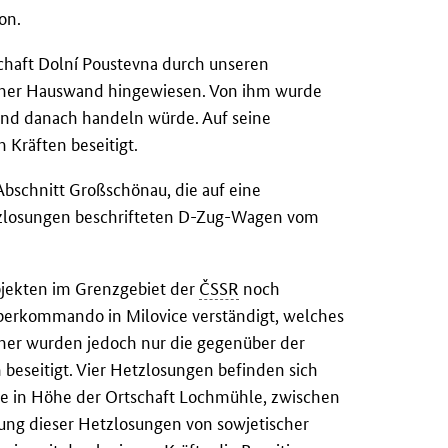
on.
haft Dolní Poustevna durch unseren
 einer Hauswand hingewiesen. Von ihm wurde
n und danach handeln würde. Auf seine
 Kräften beseitigt.
Abschnitt Großschönau, die auf eine
tzlosungen beschrifteten D-Zug-Wagen vom
bjekten im Grenzgebiet der
ČSSR
noch
erkommando in Milovice verständigt, welches
sher wurden jedoch nur die gegenüber der
 beseitigt. Vier Hetzlosungen befinden sich
ie in Höhe der Ortschaft Lochmühle, zwischen
ung dieser Hetzlosungen von sowjetischer