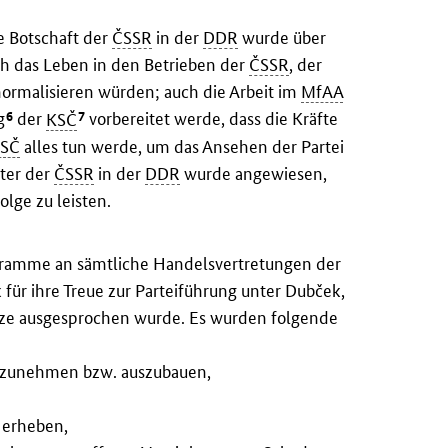
e Botschaft der
ČSSR
in der
DDR
wurde über
ich das Leben in den Betrieben der
ČSSR
, der
ormalisieren würden; auch die Arbeit im
MfAA
6
7
g
der
KSČ
vorbereitet werde, dass die Kräfte
SČ
alles tun werde, um das Ansehen der Partei
fter der
ČSSR
in der
DDR
wurde angewiesen,
olge zu leisten.
ramme an sämtliche Handelsvertretungen der
für ihre Treue zur Parteiführung unter Dubček,
tze ausgesprochen wurde. Es wurden folgende
ufzunehmen bzw. auszubauen,
u erheben,