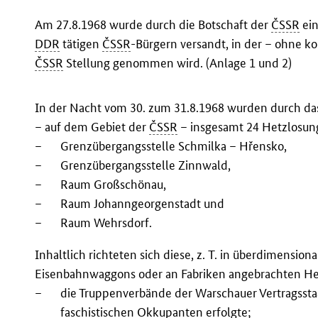
Am 27.8.1968 wurde durch die Botschaft der
ČSSR
ein
DDR
tätigen
ČSSR
-Bürgern versandt, in der – ohne k
ČSSR
Stellung genommen wird. (Anlage 1 und 2)
In der Nacht vom 30. zum 31.8.1968 wurden durch d
– auf dem Gebiet der
ČSSR
– insgesamt 24 Hetzlosunge
–
Grenzübergangsstelle Schmilka – Hřensko,
–
Grenzübergangsstelle Zinnwald,
–
Raum Großschönau,
–
Raum Johanngeorgenstadt und
–
Raum Wehrsdorf.
Inhaltlich richteten sich diese, z. T. in überdimensio
Eisenbahnwaggons oder an Fabriken angebrachten H
–
die Truppenverbände der Warschauer Vertragssta
faschistischen Okkupanten erfolgte;