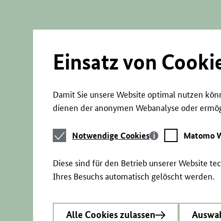
Direkt
zum
Seiteninhalt
springen
Einsatz von Cooki
Damit Sie unsere Website optimal nutzen könn
dienen der anonymen Webanalyse oder ermögl
Notwendige
Matomo
Notwendige Cookies
Matomo W
Cookies
Webstatistik
Diese sind für den Betrieb unserer Website t
Ihres Besuchs automatisch gelöscht werden.
Alle Cookies zulassen
Auswah