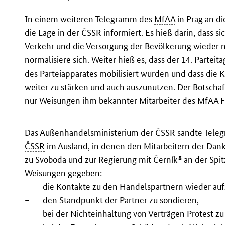
In einem weiteren Telegramm des
MfAA
in Prag an di
die Lage in der
ČSSR
informiert. Es hieß darin, dass s
Verkehr und die Versorgung der Bevölkerung wieder n
normalisiere sich. Weiter hieß es, dass der 14. Parteita
des Parteiapparates mobilisiert wurden und dass die
K
weiter zu stärken und auch auszunutzen. Der Botscha
nur Weisungen ihm bekannter Mitarbeiter des
MfAA
F
Das Außenhandelsministerium der
ČSSR
sandte Teleg
ČSSR
im Ausland, in denen den Mitarbeitern der Dank 
8
zu Svoboda und zur Regierung mit Černík
an der Spi
Weisungen gegeben:
–
die Kontakte zu den Handelspartnern wieder a
–
den Standpunkt der Partner zu sondieren,
–
bei der Nichteinhaltung von Verträgen Protest z