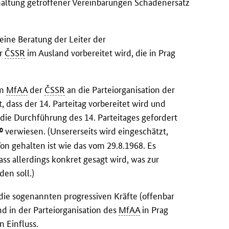
haltung getroffener Vereinbarungen Schadenersatz
eine Beratung der Leiter der
er
ČSSR
im Ausland vorbereitet wird, die in Prag
m
MfAA
der
ČSSR
an die Parteiorganisation der
, dass der 14. Parteitag vorbereitet wird und
die Durchführung des 14. Parteitages gefordert
0
verwiesen. (Unsererseits wird eingeschätzt,
on gehalten ist wie das vom 29.8.1968. Es
ss allerdings konkret gesagt wird, was zur
en soll.)
e sogenannten progressiven Kräfte (offenbar
d in der Parteiorganisation des
MfAA
in Prag
n Einfluss.