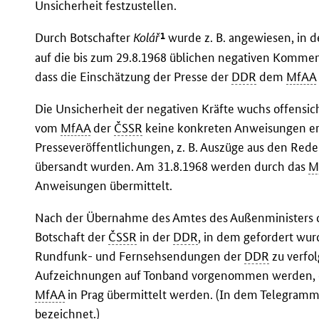
Unsicherheit festzustellen.
1
Durch Botschafter
Kolář
wurde z. B. angewiesen, in
auf die bis zum 29.8.1968 üblichen negativen Kommen
dass die Einschätzung der Presse der
DDR
dem
MfAA
Die Unsicherheit der negativen Kräfte wuchs offensic
vom
MfAA
der
ČSSR
keine konkreten Anweisungen erg
Presseveröffentlichungen, z. B. Auszüge aus den Red
übersandt wurden. Am 31.8.1968 werden durch das
M
Anweisungen übermittelt.
Nach der Übernahme des Amtes des Außenministers
Botschaft der
ČSSR
in der
DDR
, in dem gefordert wur
Rundfunk- und Fernsehsendungen der
DDR
zu verfo
Aufzeichnungen auf Tonband vorgenommen werden, die
MfAA
in Prag übermittelt werden. (In dem Telegramm
bezeichnet.)