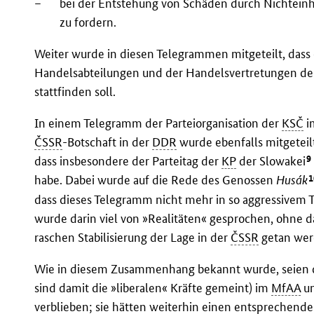
–
bei der Entstehung von Schäden durch Nichtein
zu fordern.
Weiter wurde in diesen Telegrammen mitgeteilt, dass 
Handelsabteilungen und der Handelsvertretungen d
stattfinden soll.
In einem Telegramm der Parteiorganisation der
KSČ
i
ČSSR
-Botschaft in der
DDR
wurde ebenfalls mitgeteilt
9
dass insbesondere der Parteitag der
KP
der Slowakei
1
habe. Dabei wurde auf die Rede des Genossen
Husák
dass dieses Telegramm nicht mehr in so aggressivem T
wurde darin viel von »Realitäten« gesprochen, ohne da
raschen Stabilisierung der Lage in der
ČSSR
getan werd
Wie in diesem Zusammenhang bekannt wurde, seien di
sind damit die »liberalen« Kräfte gemeint) im
MfAA
un
verblieben; sie hätten weiterhin einen entsprechende