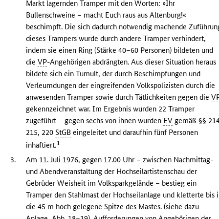
Markt lagernden Tramper mit den Worten: »Ihr
Bullenschweine – macht Euch raus aus Altenburg!«
beschimpft. Die sich dadurch notwendig machende Zuführun
dieses Trampers wurde durch andere Tramper verhindert,
indem sie einen Ring (Stärke 40–60 Personen) bildeten und
die
VP
-Angehörigen abdrängten. Aus dieser Situation heraus
bildete sich ein Tumult, der durch Beschimpfungen und
Verleumdungen der eingreifenden Volkspolizisten durch die
anwesenden Tramper sowie durch Tätlichkeiten gegen die
V
gekennzeichnet war. Im Ergebnis wurden 22 Tramper
zugeführt – gegen sechs von ihnen wurden
EV
gemäß §§ 214
215, 220
StGB
eingeleitet und daraufhin fünf Personen
1
inhaftiert.
3.
Am 11. Juli 1976, gegen 17.00 Uhr – zwischen Nachmittag-
und Abendveranstaltung der Hochseilartistenschau der
Gebrüder Weisheit im Volksparkgelände – bestieg ein
Tramper den Stahlmast der Hochseilanlage und kletterte bis 
die 45 m hoch gelegene Spitze des Mastes. (siehe dazu
Anlage, Abb. 18–19). Aufforderungen von Angehörigen der