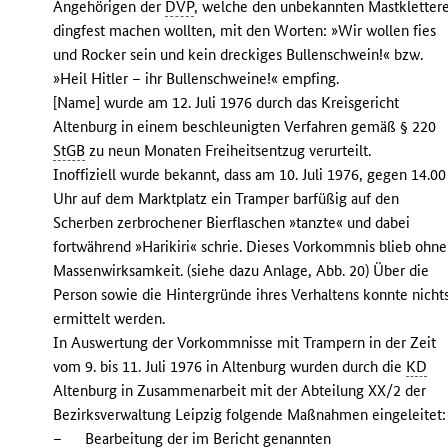
Angehörigen der
DVP
, welche den unbekannten Mastkletter
dingfest machen wollten, mit den Worten: »Wir wollen fies
und Rocker sein und kein dreckiges Bullenschwein!« bzw.
»Heil Hitler – ihr Bullenschweine!« empfing.
[Name] wurde am 12. Juli 1976 durch das Kreisgericht
Altenburg in einem beschleunigten Verfahren gemäß § 220
StGB
zu neun Monaten Freiheitsentzug verurteilt.
Inoffiziell wurde bekannt, dass am 10. Juli 1976, gegen 14.00
Uhr auf dem Marktplatz ein Tramper barfüßig auf den
Scherben zerbrochener Bierflaschen »tanzte« und dabei
fortwährend »Harikiri« schrie. Dieses Vorkommnis blieb ohne
Massenwirksamkeit. (siehe dazu Anlage, Abb. 20) Über die
Person sowie die Hintergründe ihres Verhaltens konnte nicht
ermittelt werden.
In Auswertung der Vorkommnisse mit Trampern in der Zeit
vom 9. bis 11. Juli 1976 in Altenburg wurden durch die
KD
Altenburg in Zusammenarbeit mit der Abteilung XX/2 der
Bezirksverwaltung Leipzig folgende Maßnahmen eingeleitet:
–
Bearbeitung der im Bericht genannten