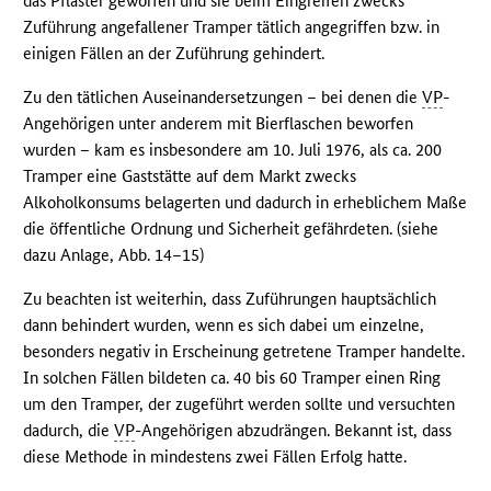
das Pflaster geworfen und sie beim Eingreifen zwecks
Zuführung angefallener Tramper tätlich angegriffen bzw. in
einigen Fällen an der Zuführung gehindert.
Zu den tätlichen Auseinandersetzungen – bei denen die
VP
-
Angehörigen unter anderem mit Bierflaschen beworfen
wurden – kam es insbesondere am 10. Juli 1976, als ca. 200
Tramper eine Gaststätte auf dem Markt zwecks
Alkoholkonsums belagerten und dadurch in erheblichem Maße
die öffentliche Ordnung und Sicherheit gefährdeten. (siehe
dazu Anlage, Abb. 14–15)
Zu beachten ist weiterhin, dass Zuführungen hauptsächlich
dann behindert wurden, wenn es sich dabei um einzelne,
besonders negativ in Erscheinung getretene Tramper handelte.
In solchen Fällen bildeten ca. 40 bis 60 Tramper einen Ring
um den Tramper, der zugeführt werden sollte und versuchten
dadurch, die
VP
-Angehörigen abzudrängen. Bekannt ist, dass
diese Methode in mindestens zwei Fällen Erfolg hatte.