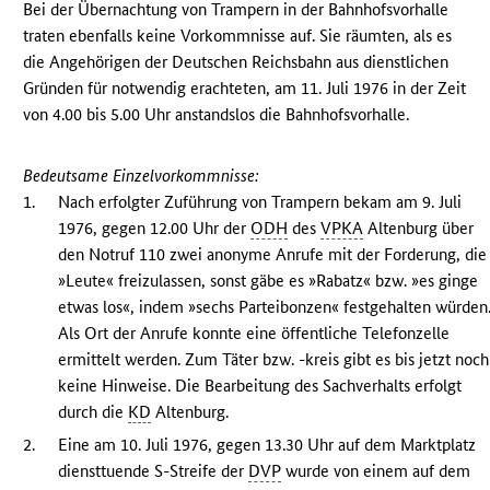
Bei der Übernachtung von Trampern in der Bahnhofsvorhalle
traten ebenfalls keine Vorkommnisse auf. Sie räumten, als es
die Angehörigen der Deutschen Reichsbahn aus dienstlichen
Gründen für notwendig erachteten, am 11. Juli 1976 in der Zeit
von 4.00 bis 5.00 Uhr anstandslos die Bahnhofsvorhalle.
Bedeutsame Einzelvorkommnisse:
1.
Nach erfolgter Zuführung von Trampern bekam am 9. Juli
1976, gegen 12.00 Uhr der
ODH
des
VPKA
Altenburg über
den Notruf 110 zwei anonyme Anrufe mit der Forderung, die
»Leute« freizulassen, sonst gäbe es »Rabatz« bzw. »es ginge
etwas los«, indem »sechs Parteibonzen« festgehalten würden
Als Ort der Anrufe konnte eine öffentliche Telefonzelle
ermittelt werden. Zum Täter bzw. -kreis gibt es bis jetzt noch
keine Hinweise. Die Bearbeitung des Sachverhalts erfolgt
durch die
KD
Altenburg.
2.
Eine am 10. Juli 1976, gegen 13.30 Uhr auf dem Marktplatz
diensttuende S-Streife der
DVP
wurde von einem auf dem