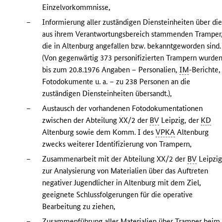
Einzelvorkommnisse,
–
Informierung aller zuständigen Diensteinheiten über di
aus ihrem Verantwortungsbereich stammenden Tramper
die in Altenburg angefallen bzw. bekanntgeworden sind.
(Von gegenwärtig 373 personifizierten Trampern wurde
bis zum 20.8.1976 Angaben – Personalien,
IM
-Berichte,
Fotodokumente u. a. – zu 238 Personen an die
zuständigen Diensteinheiten übersandt.),
–
Austausch der vorhandenen Fotodokumentationen
zwischen der Abteilung XX/2 der
BV
Leipzig, der
KD
Altenburg sowie dem Komm. I des
VPKA
Altenburg
zwecks weiterer Identifizierung von Trampern,
–
Zusammenarbeit mit der Abteilung XX/2 der
BV
Leipzi
zur Analysierung von Materialien über das Auftreten
negativer Jugendlicher in Altenburg mit dem Ziel,
geeignete Schlussfolgerungen für die operative
Bearbeitung zu ziehen,
–
Zusammenführung aller Materialien über Tramper beim