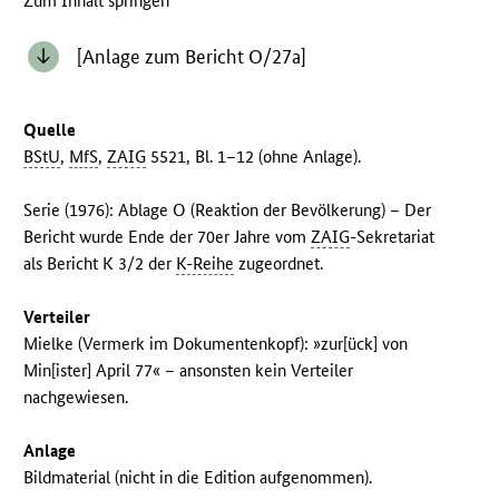
Zum Inhalt springen
[Anlage zum Bericht O/27a]
Quelle
BStU
,
MfS
,
ZAIG
5521, Bl. 1–12 (ohne Anlage).
Serie (1976): Ablage O (Reaktion der Bevölkerung) – Der
Bericht wurde Ende der 70er Jahre vom
ZAIG
-Sekretariat
als Bericht K 3/2 der
K-Reihe
zugeordnet.
Verteiler
Mielke (Vermerk im Dokumentenkopf): »zur[ück] von
Min[ister] April 77« – ansonsten kein Verteiler
nachgewiesen.
Anlage
Bildmaterial (nicht in die Edition aufgenommen).