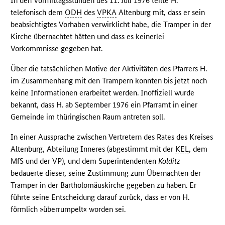
In den Vormittagsstunden des 11. Juli 1976 teilte H.
telefonisch dem
ODH
des
VPKA
Altenburg mit, dass er sein
beabsichtigtes Vorhaben verwirklicht habe, die Tramper in der
Kirche übernachtet hätten und dass es keinerlei
Vorkommnisse gegeben hat.
Über die tatsächlichen Motive der Aktivitäten des Pfarrers H.
im Zusammenhang mit den Trampern konnten bis jetzt noch
keine Informationen erarbeitet werden. Inoffiziell wurde
bekannt, dass H. ab September 1976 ein Pfarramt in einer
Gemeinde im thüringischen Raum antreten soll.
In einer Aussprache zwischen Vertretern des Rates des Kreises
Altenburg, Abteilung Inneres (abgestimmt mit der
KEL
, dem
MfS
und der
VP
), und dem Superintendenten
Kolditz
bedauerte dieser, seine Zustimmung zum Übernachten der
Tramper in der Bartholomäuskirche gegeben zu haben. Er
führte seine Entscheidung darauf zurück, dass er von H.
förmlich »überrumpelt« worden sei.