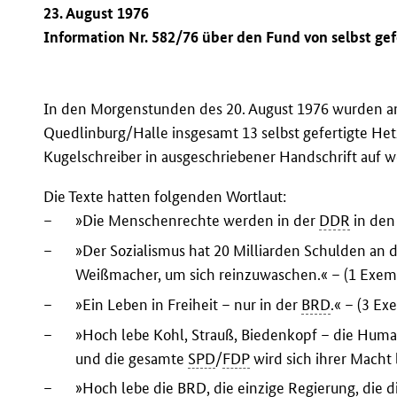
23. August 1976
Information Nr. 582/76 über den Fund von selbst ge
In den Morgenstunden des 20. August 1976 wurden an
Quedlinburg/Halle insgesamt 13 selbst gefertigte He
Kugelschreiber in ausgeschriebener Handschrift auf 
Die Texte hatten folgenden Wortlaut:
–
»Die Menschenrechte werden in der
DDR
in den
–
»Der Sozialismus hat 20 Milliarden Schulden an 
Weißmacher, um sich reinzuwaschen.« – (1 Exem
–
»Ein Leben in Freiheit – nur in der
BRD
.« – (3 Ex
–
»Hoch lebe Kohl, Strauß, Biedenkopf – die Huma
und die gesamte
SPD
/
FDP
wird sich ihrer Macht
–
»Hoch lebe die
BRD
, die einzige Regierung, die