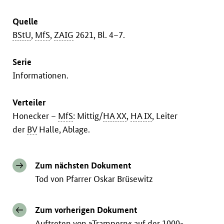
Quelle
BStU
,
MfS
,
ZAIG
2621, Bl. 4–7.
Serie
Informationen.
Verteiler
Honecker –
MfS
: Mittig/
HA XX
,
HA IX
, Leiter
der
BV
Halle, Ablage.
Zum nächsten Dokument
Tod von Pfarrer Oskar Brüsewitz
Zum vorherigen Dokument
Auftreten von »Trampern« auf der 1000-