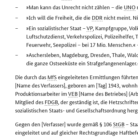
–
»Man kann das Unrecht nicht zählen – die
UNO
–
»Ich will die Freiheit, die die
DDR
nicht meint. N
–
»Ein sozialistischer Staat –
VP
, Kampfgruppe, Volk
Luftschutzdienst, Verkehrspolizei, Polizeihelfer, 
Feuerwehr, Seepolizei – bei 17 Mio. Menschen.« 
–
»Aschersleben, Magdeburg, Dresden, Thale, Wald
die ganze Ostseeküste ein Strafgefangenenlager.
Die durch das
MfS
eingeleiteten Ermittlungen führte
[Name des Verfassers], geboren am [Tag] 1943, wohnhaf
Produktionsarbeiter im
VEB
[Name des Betriebes] (Arb
Mitglied des
FDGB
, der geständig ist, die Hetzschrif
sozialistischen Staats- und Gesellschaftsordnung herge
Gegen den [Verfasser] wurde gemäß § 106
StGB
– Sta
eingeleitet und auf gleicher Rechtsgrundlage Haftbefe