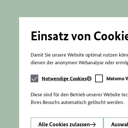
Direkt
zum
Seiteninhalt
springen
Einsatz von Cooki
Damit Sie unsere Website optimal nutzen könn
dienen der anonymen Webanalyse oder ermögl
Notwendige
Matomo
Notwendige Cookies
Matomo W
Cookies
Webstatistik
Diese sind für den Betrieb unserer Website t
Ihres Besuchs automatisch gelöscht werden.
Alle Cookies zulassen
Auswah