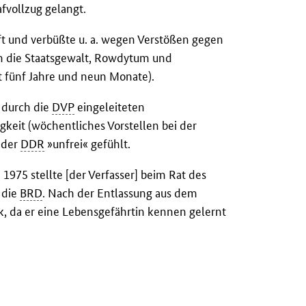
fvollzug gelangt.
raft und verbüßte u. a. wegen Verstößen gegen
n die Staatsgewalt, Rowdytum und
t fünf Jahre und neun Monate).
durch die
DVP
eingeleiteten
keit (wöchentliches Vorstellen bei der
n der
DDR
»unfrei« gefühlt.
1975 stellte [der Verfasser] beim Rat des
 die
BRD
. Nach der Entlassung aus dem
ck, da er eine Lebensgefährtin kennen gelernt