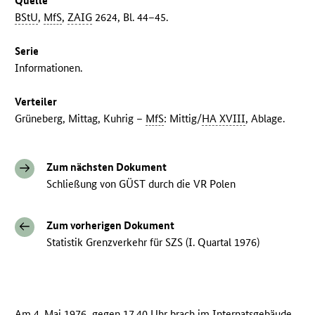
Quelle
BStU
,
MfS
,
ZAIG
2624, Bl. 44–45.
Serie
Informationen.
Verteiler
Grüneberg, Mittag, Kuhrig –
MfS
: Mittig/
HA XVIII
, Ablage.
Zum nächsten Dokument
Schließung von GÜST durch die VR Polen
Zum vorherigen Dokument
Statistik Grenzverkehr für SZS (I. Quartal 1976)
Am 4. Mai 1976, gegen 17.40 Uhr brach im Internatsgebäude