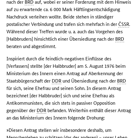
nach der
BRD
auf, wobei er seiner Forderung mit dem Hinweis
auf zu erwartende ca. 6 000 Mark Häftlingsentschädigung
Nachdruck verleihen wollte. Beide stehen in ständiger
postalischer Verbindung und trafen sich mehrfach in der
ČSSR
.
Während dieser Treffen wurde u. a. auch das Vorgehen des
[Halbbruders] hinsichtlich einer Übersiedlung nach der
BRD
beraten und abgestimmt.
Inspiriert durch die feindlich-negativen Einflüsse des
[Verfassers] stellte [der Halbbruder] am 5. August 1976 beim
Ministerium des Innern einen Antrag auf Aberkennung der
Staatsbürgerschaft der
DDR
und Übersiedlung nach der
BRD
für sich, seine Ehefrau und seinen Sohn. In diesem Antrag
bezeichnet [der Halbbruder] sich und seine Ehefrau als
Antikommunisten, die sich stets in passiver Opposition
gegenüber der
DDR
befanden. Weiterhin enthält dieser Antrag
an das Ministerium des Innern folgende Drohung:
»Diesen Antrag stellen wir insbesondere deshalb, um
Menschenleben zu schützen (das der anderen) – unser Leben