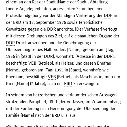
einem an den Rat der Stadt [Name der Stadt], Abteilung
Innere Angelegenheiten, adressierten Schreiben eine
Protestkundgebung vor der Ständigen Vertretung der
DDR
in
der
BRD
am 13. September 1976 sowie terroristische
Gewaltakte gegen die
DDR
androhte. [Der Verfasser] verfolgt
mit diesen Drohungen das Ziel, auf die staatlichen Organe der
DDR
Druck auszuüben und die Genehmigung der
Übersiedlung seines Halbbruders [Name], geboren am [Tag]
1956 in [Stadt in der
DDR
], wohnhaft: [Adresse in der
DDR
],
beschäftigt:
VEB
[Betrieb], als Heizer, und dessen Ehefrau
[Name], geboren am [Tag] 1955 in [Stadt], wohnhaft: wie
Ehemann, beschäftigt:
VEB
[Betrieb] als Maschinistin, mit dem
Kind [Name] (2 Jahre), nach der
BRD
zu erzwingen.
In seinem von hetzerischen und verleumderischen Aussagen
strotzenden Pamphlet, führt [der Verfasser] im Zusammenhang
mit der Forderung nach Genehmigung der Übersiedlung der
Familie [Name] nach der
BRD
u. a. aus:
»Sollte meinem Bruder oder dessen Familie auch nur das