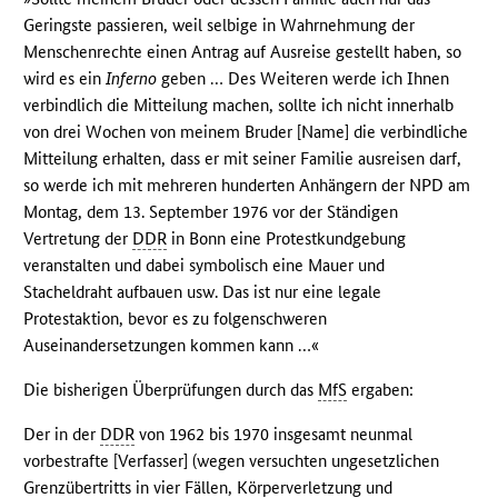
Geringste passieren, weil selbige in Wahrnehmung der
Menschenrechte einen Antrag auf Ausreise gestellt haben, so
wird es ein
Inferno
geben … Des Weiteren werde ich Ihnen
verbindlich die Mitteilung machen, sollte ich nicht innerhalb
von drei Wochen von meinem Bruder [Name] die verbindliche
Mitteilung erhalten, dass er mit seiner Familie ausreisen darf,
so werde ich mit mehreren hunderten Anhängern der NPD am
Montag, dem 13. September 1976 vor der Ständigen
Vertretung der
DDR
in Bonn eine Protestkundgebung
veranstalten und dabei symbolisch eine Mauer und
Stacheldraht aufbauen usw. Das ist nur eine legale
Protestaktion, bevor es zu folgenschweren
Auseinandersetzungen kommen kann …«
Die bisherigen Überprüfungen durch das
MfS
ergaben:
Der in der
DDR
von 1962 bis 1970 insgesamt neunmal
vorbestrafte [Verfasser] (wegen versuchten ungesetzlichen
Grenzübertritts in vier Fällen, Körperverletzung und