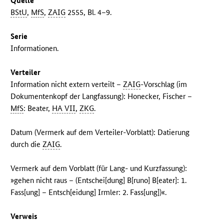
Quelle
BStU
,
MfS
,
ZAIG
2555, Bl. 4–9.
Serie
Informationen.
Verteiler
Information nicht extern verteilt –
ZAIG
-Vorschlag (im
Dokumentenkopf der Langfassung): Honecker, Fischer –
MfS
: Beater,
HA VII
,
ZKG
.
Datum (Vermerk auf dem Verteiler-Vorblatt): Datierung
durch die
ZAIG
.
Vermerk auf dem Vorblatt (für Lang- und Kurzfassung):
»gehen nicht raus – (Entschei[dung] B[runo] B[eater]: 1.
Fass[ung] – Entsch[eidung] Irmler: 2. Fass[ung])«.
Verweis