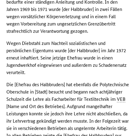
bedurfte einer ständigen Anleitung und Kontrolle. In den
Jahren 1969 bis 1971 wurde [der Halbbruder] in zwei Fällen
wegen vorsätzlicher Körperverletzung und in einem Fall
wegen Vorbereitung zum ungesetzlichen Grenzübertritt
strafrechtlich zur Verantwortung gezogen.
Wegen Diebstahl zum Nachteil sozialistischen und
persönlichen Eigentums wurde [der Halbbruder] im Jahr 1972
erneut inhaftiert. Seine jetzige Ehefrau wurde in einen
Jugendwerkhof eingewiesen und außerdem zu Schadenersatz
verurteilt.
Die [Ehefrau des Halbbruders] hat ebenfalls die Polytechnische
Oberschule in [Stadt] besucht und begann nach achtjähriger
Schulzeit die Lehre als Facharbeiter für Textiltechnik im
VEB
[Name und Ort des Betriebes]. Aufgrund mangelhafter
Leistungen konnte sie jedoch ihre Lehre nicht abschließen, da
ihr Lehrvertrag gekündigt werden musste. In der Folgezeit war
sie in verschiedenen Betrieben als ungelernte Arbeiterin tätig.
In allen Betrieben zeigte die [Ehefrau des Halbbruders] nur