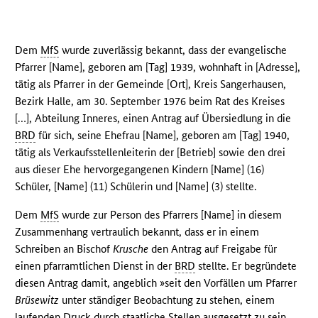
Dem
MfS
wurde zuverlässig bekannt, dass der evangelische
Pfarrer [Name], geboren am [Tag] 1939, wohnhaft in [Adresse],
tätig als Pfarrer in der Gemeinde [Ort], Kreis Sangerhausen,
Bezirk Halle, am 30. September 1976 beim Rat des Kreises
[…], Abteilung Inneres, einen Antrag auf Übersiedlung in die
BRD
für sich, seine Ehefrau [Name], geboren am [Tag] 1940,
tätig als Verkaufsstellenleiterin der [Betrieb] sowie den drei
aus dieser Ehe hervorgegangenen Kindern [Name] (16)
Schüler, [Name] (11) Schülerin und [Name] (3) stellte.
Dem
MfS
wurde zur Person des Pfarrers [Name] in diesem
Zusammenhang vertraulich bekannt, dass er in einem
Schreiben an Bischof
Krusche
den Antrag auf Freigabe für
einen pfarramtlichen Dienst in der
BRD
stellte. Er begründete
diesen Antrag damit, angeblich »seit den Vorfällen um Pfarrer
Brüsewitz
unter ständiger Beobachtung zu stehen, einem
laufenden Druck durch staatliche Stellen ausgesetzt zu sein