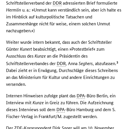
Schriftstellerverband der
DDR
adressierten Brief formulierte
Hermlin
u. a.: »Unmut kann verständlich sein, aber ich halte es
im Hinblick auf kulturpolitische Tatsachen und
Zusammenhänge nicht für weise, einem solchen Unmut
nachzugeben.«)
Weiter wurde intern bekannt, dass auch der Schriftsteller
Günter
Kunert
beabsichtigt, einen »Protestbrief« zum
Ausschluss des
Kunze
an die Präsidentin des
3
Schriftstellerverbandes der
DDR
, Anna
Seghers
, abzufassen.
Dabei zieht er in Erwägung, Durchschläge dieses Schreibens
an das Ministerium für Kultur und andere Einrichtungen zu
versenden.
Internen Hinweisen zufolge plant das
DPA
-Büro Berlin, ein
Interview mit
Kunze
in Greiz zu führen. Die Aufzeichnung
dieses Interviews soll dem
DPA
-Büro Hamburg und dem S.
Fischer-Verlag in Frankfurt/M. zugestellt werden.
Der
ZDF
-Korrespondent Dirk
Sager
will am 10. November