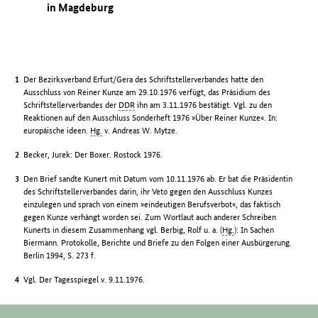
in Magdeburg
Der Bezirksverband Erfurt/Gera des Schriftstellerverbandes hatte den
Ausschluss von Reiner Kunze am 29.10.1976 verfügt, das Präsidium des
Schriftstellerverbandes der
DDR
ihn am 3.11.1976 bestätigt. Vgl. zu den
Reaktionen auf den Ausschluss Sonderheft 1976 »Über Reiner Kunze«. In:
europäische ideen.
Hg.
v. Andreas W. Mytze.
Becker, Jurek: Der Boxer. Rostock 1976.
Den Brief sandte Kunert mit Datum vom 10.11.1976 ab. Er bat die Präsidentin
des Schriftstellerverbandes darin, ihr Veto gegen den Ausschluss Kunzes
einzulegen und sprach von einem »eindeutigen Berufsverbot«, das faktisch
gegen Kunze verhängt worden sei. Zum Wortlaut auch anderer Schreiben
Kunerts in diesem Zusammenhang vgl. Berbig, Rolf u. a. (
Hg.
): In Sachen
Biermann. Protokolle, Berichte und Briefe zu den Folgen einer Ausbürgerung.
Berlin 1994, S. 273 f.
Vgl. Der Tagesspiegel v. 9.11.1976.