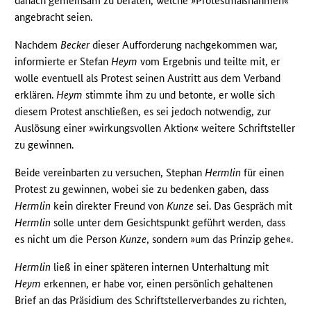
danach gemeinsam zu beraten, welche »Protestmaßnahmen«
angebracht seien.
Nachdem
Becker
dieser Aufforderung nachgekommen war,
informierte er Stefan
Heym
vom Ergebnis und teilte mit, er
wolle eventuell als Protest seinen Austritt aus dem Verband
erklären.
Heym
stimmte ihm zu und betonte, er wolle sich
diesem Protest anschließen, es sei jedoch notwendig, zur
Auslösung einer »wirkungsvollen Aktion« weitere Schriftsteller
zu gewinnen.
Beide vereinbarten zu versuchen, Stephan
Hermlin
für einen
Protest zu gewinnen, wobei sie zu bedenken gaben, dass
Hermlin
kein direkter Freund von
Kunze
sei. Das Gespräch mit
Hermlin
solle unter dem Gesichtspunkt geführt werden, dass
es nicht um die Person
Kunze
, sondern »um das Prinzip gehe«.
Hermlin
ließ in einer späteren internen Unterhaltung mit
Heym
erkennen, er habe vor, einen persönlich gehaltenen
Brief an das Präsidium des Schriftstellerverbandes zu richten,