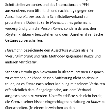
Schriftstellerverbandes und des Internationalen
PEN
auszunutzen, »um öffentlich und nachhaltig« gegen den
Ausschluss
Kunzes
aus dem Schriftstellerverband zu
protestieren. Dabei äußerte
Havemann
, es gehe nicht
vordergründig um die Person
Kunze
, sondern darum, den
»Systemkritikern« beizustehen und dem Ansehen ihrer Sache
Geltung zu verschaffen.
Havemann
bezeichnete den Ausschluss
Kunzes
als eine
»Verunglimpfung und rüde Methode« gegenüber
Kunze
und
anderen »Kritikern«.
Stephan
Hermlin
gab
Havemann
in diesem internen Gespräch
zu verstehen, er könne dessen Auffassung nicht so absolut
teilen, da es
Kunze
nach seiner Meinung mit seinem Verhalten
offensichtlich darauf angelegt habe, aus dem Verband
ausgeschlossen zu werden.
Hermlin
erklärte sich nicht bereit,
die Grenze seiner bisher eingeschlagenen Haltung zu
Kunze
zu
überschreiten. (In einem inzwischen an den