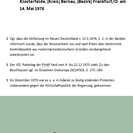
Klosterfelde, [Kreis] Bernau, [Bezirk] Frankfurt/O. am
14. Mai 1976
Vgl. dazu die Mitteilung im Neuen Deutschland v. 12.5.1976, S. 2, in der darüber
informiert wurde, dass der Reiseverkehr von und nach Polen über bestimmte
Kontrollpunkte aus »veterinärmedizinischen« Gründen vorübergehend
unterbrochen sei.
Der VII. Parteitag der
PVAP
fand vom 8. bis 12.12.1975 statt. Zu den
Beschlüssen vgl. im Einzelnen Osteuropa 26(1976)5, S. 275–284.
Im Dezember 1970 war es u. a. in Gdansk zu blutig endenden Protesten,
insbesondere gegen die Wirtschaftspolitik der Regierung, gekommen.