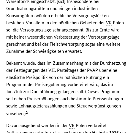
Warenfonds eingeschätzt. [sic!] Insbesondere bei
Grundnahrungsmitteln und einigen industriellen
Konsumgütern würden erhebliche Versorgungslücken
bestehen. Vor allem in den nördlichen Gebieten der
VR
Polen
sei die Versorgungslage sehr angespannt. Bis zur Ernte wird
mit keiner wesentlichen Verbesserung der Versorgungslage
gerechnet und bei der Fleischversorgung sogar eine weitere
Zunahme der Schwierigkeiten erwartet.
Bekannt wurde, dass im Zusammenhang mit der Durchsetzung
der Festlegungen des VII. Parteitages der
PVAP
über eine
elastische Preispolitik von der polnischen Führung ein
Programm der Preisregulierung vorbereitet wird, das im
Juni/Juli zur Durchführung gelangen soll. (Dieses Programm
soll neben Preiserhöhungen auch bestimmte Preissenkungen
sowie Lohnausgleichszahlungen und Steuervergünstigungen
2
vorsehen.)
Davon ausgehend werden in der
VR
Polen verbreitet
Auffassungen vertreten, dass noch im ersten Halbjahr 1976 die