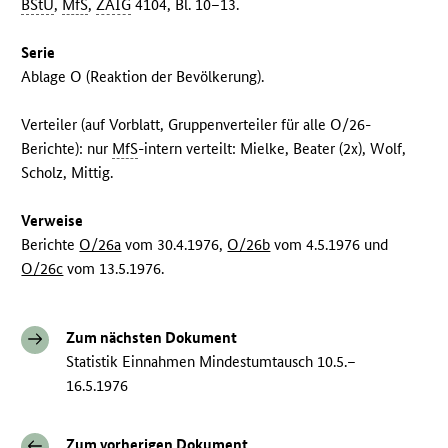
BStU
,
MfS
,
ZAIG
4104, Bl. 10–13.
Serie
Ablage O (Reaktion der Bevölkerung).
Verteiler (auf Vorblatt, Gruppenverteiler für alle O/26-
Berichte): nur
MfS
-intern verteilt: Mielke, Beater (2x), Wolf,
Scholz, Mittig.
Verweise
Berichte
O/26a
vom 30.4.1976,
O/26b
vom 4.5.1976 und
O/26c
vom 13.5.1976.
Zum nächsten Dokument
Statistik Einnahmen Mindestumtausch 10.5.–
16.5.1976
Zum vorherigen Dokument