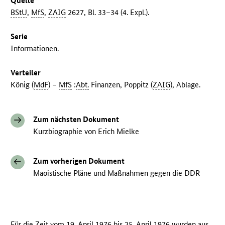
Quelle
BStU
,
MfS
,
ZAIG
2627, Bl. 33–34 (4. Expl.).
Serie
Informationen.
Verteiler
König (
MdF
) –
MfS
:
Abt.
Finanzen, Poppitz (
ZAIG
), Ablage.
Zum nächsten Dokument
Kurzbiographie von Erich Mielke
Zum vorherigen Dokument
Maoistische Pläne und Maßnahmen gegen die DDR
Für die Zeit vom 19. April 1976 bis 25. April 1976 wurden aus