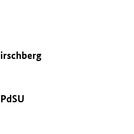
irschberg
/KPdSU