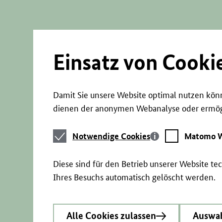
Direkt
zum
Seiteninhalt
springen
Einsatz von Cooki
Damit Sie unsere Website optimal nutzen könn
dienen der anonymen Webanalyse oder ermögl
Notwendige
Matomo
Notwendige Cookies
Matomo W
Cookies
Webstatistik
Diese sind für den Betrieb unserer Website t
Ihres Besuchs automatisch gelöscht werden.
Alle Cookies zulassen
Auswah