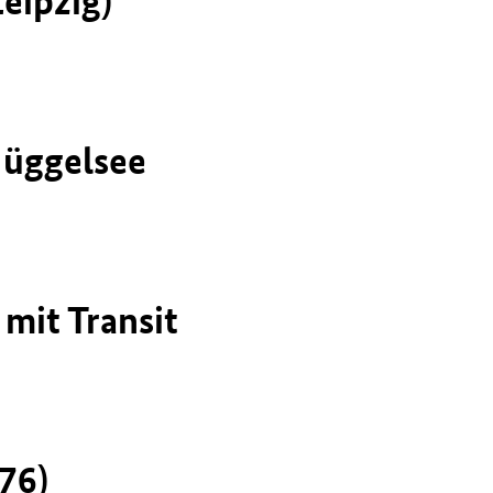
eipzig)
Müggelsee
mit Transit
76)