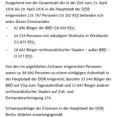
Ausgehend von der Gesamtzahl der in der Zeit vom 15. April
1976 bis 19. April 1976 in die Hauptstadt der
DDR
eingereisten
135 797
Personen (33 202
Kfz
) befanden sich
unter diesen Einreisenden
–
62 896
Bürger der
BRD
(18 050
Kfz
),
–
54 219
Personen mit ständigem Wohnsitz in Westberlin
(11 875
Kfz
),
–
18 682
Bürger nichtsozialistischer Staaten – außer
BRD
–
(3 277
Kfz
).
Von den im angeführten Zeitraum eingereisten Personen
waren ca.
99 000
Personen zu einem eintägigen Aufenthalt in
der Hauptstadt der
DDR
eingereist; darunter
33 549
Bürger der
BRD
auf Visa zum Tagesaufenthalt und
13 847
Bürger anderer
nichtsozialistischer Staaten auf Zoll- und
Devisenbescheinigung 274.
Schwerpunkttage der Einreisen in die Hauptstadt der
DDR
,
Berlin, bildeten erwartungsgemäß