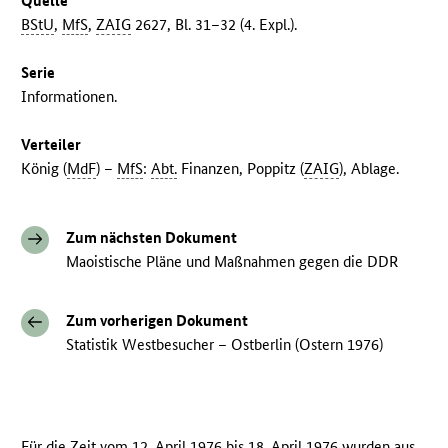
Quelle
BStU
,
MfS
,
ZAIG
2627, Bl. 31–32 (4. Expl.).
Serie
Informationen.
Verteiler
König (
MdF
) –
MfS
:
Abt.
Finanzen, Poppitz (
ZAIG
), Ablage.
Zum nächsten Dokument
Maoistische Pläne und Maßnahmen gegen die DDR
Zum vorherigen Dokument
Statistik Westbesucher – Ostberlin (Ostern 1976)
Für die Zeit vom 12. April 1976 bis 18. April 1976 wurden aus