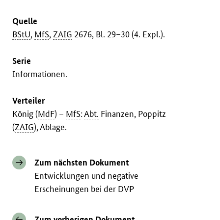
Quelle
BStU
,
MfS
,
ZAIG
2676, Bl. 29–30 (4. Expl.).
Serie
Informationen.
Verteiler
König (
MdF
) –
MfS
:
Abt.
Finanzen, Poppitz
(
ZAIG
), Ablage.
Zum nächsten Dokument
Entwicklungen und negative
Erscheinungen bei der DVP
Zum vorherigen Dokument