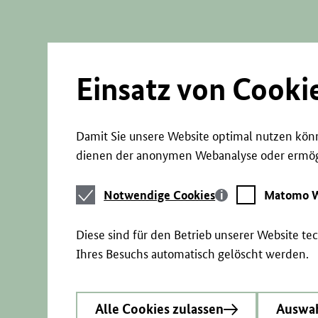
Direkt
zum
Seiteninhalt
springen
Einsatz von Cooki
Damit Sie unsere Website optimal nutzen könn
dienen der anonymen Webanalyse oder ermögl
Notwendige
Matomo
Notwendige Cookies
Matomo W
Cookies
Webstatistik
Diese sind für den Betrieb unserer Website t
Ihres Besuchs automatisch gelöscht werden.
Alle Cookies zulassen
Auswah