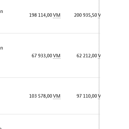
in
198 114,00
VM
200 935,50
VM
in
67 933,00
VM
62 212,00
VM
103 578,00
VM
97 110,00
VM
m