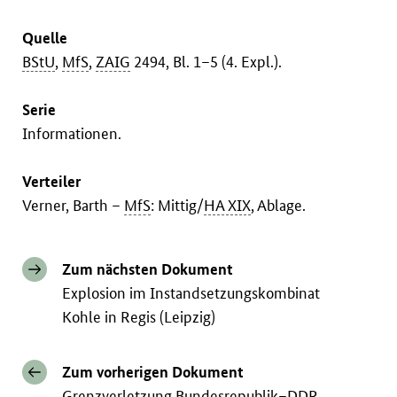
Quelle
BStU
,
MfS
,
ZAIG
2494, Bl. 1–5 (4. Expl.).
Serie
Informationen.
Verteiler
Verner, Barth –
MfS
: Mittig/
HA XIX
, Ablage.
Zum nächsten Dokument
Explosion im Instandsetzungskombinat
Kohle in Regis (Leipzig)
Zum vorherigen Dokument
Grenzverletzung Bundesrepublik–DDR