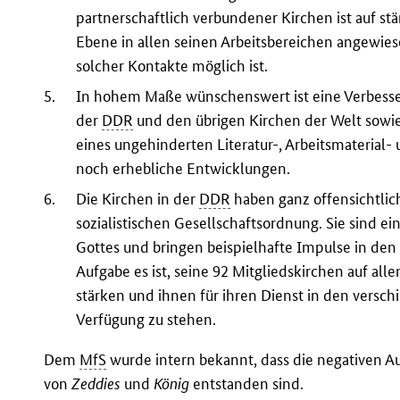
partnerschaftlich verbundener Kirchen ist auf st
Ebene in allen seinen Arbeitsbereichen angewies
solcher Kontakte möglich ist.
5.
In hohem Maße wünschenswert ist eine Verbess
der
DDR
und den übrigen Kirchen der Welt sow
eines ungehinderten Literatur-, Arbeitsmaterial-
noch erhebliche Entwicklungen.
6.
Die Kirchen in der
DDR
haben ganz offensichtlic
sozialistischen Gesellschaftsordnung. Sie sind e
Gottes und bringen beispielhafte Impulse in de
Aufgabe es ist, seine 92 Mitgliedskirchen auf a
stärken und ihnen für ihren Dienst in den versch
Verfügung zu stehen.
Dem
MfS
wurde intern bekannt, dass die negativen Au
von
Zeddies
und
König
entstanden sind.