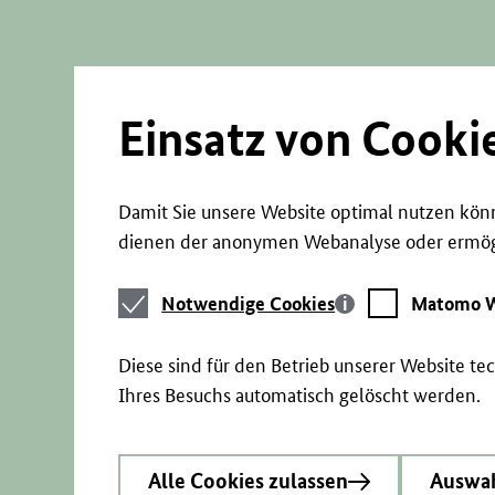
Direkt
zum
Seiteninhalt
springen
Einsatz von Cooki
Damit Sie unsere Website optimal nutzen könn
dienen der anonymen Webanalyse oder ermögl
Notwendige
Matomo
Notwendige Cookies
Matomo W
Cookies
Webstatistik
Diese sind für den Betrieb unserer Website t
Ihres Besuchs automatisch gelöscht werden.
Alle Cookies zulassen
Auswah