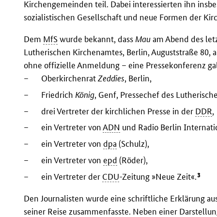
Kirchengemeinden teil. Dabei interessierten ihn insbe
sozialistischen Gesellschaft und neue Formen der Kir
Dem
MfS
wurde bekannt, dass
Mau
am Abend des let
Lutherischen Kirchenamtes, Berlin, Auguststraße 80, au
ohne offizielle Anmeldung – eine Pressekonferenz ga
–
Oberkirchenrat
Zeddies
, Berlin,
–
Friedrich
König
, Genf, Pressechef des Lutherisc
–
drei Vertreter der kirchlichen Presse in der
DDR
,
–
ein Vertreter von
ADN
und Radio Berlin Internati
–
ein Vertreter von
dpa
(Schulz),
–
ein Vertreter von
epd
(Röder),
3
–
ein Vertreter der
CDU
-Zeitung »Neue Zeit«.
Den Journalisten wurde eine schriftliche Erklärung a
seiner Reise zusammenfasste. Neben einer Darstellung