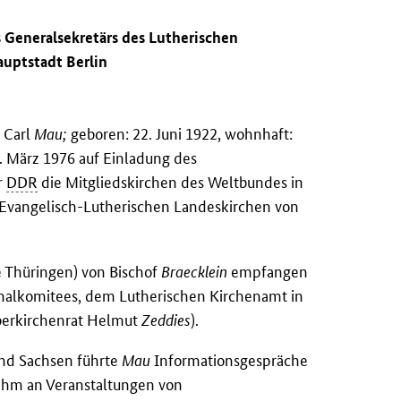
s Generalsekretärs des Lutherischen
auptstadt Berlin
 Carl
Mau;
geboren: 22. Juni 1922, wohnhaft:
1. März 1976 auf Einladung des
r
DDR
die Mitgliedskirchen des Weltbundes in
e Evangelisch-Lutherischen Landeskirchen von
e Thüringen) von Bischof
Braecklein
empfangen
ionalkomitees, dem Lutherischen Kirchenamt in
Oberkirchenrat Helmut
Zeddies
).
und Sachsen führte
Mau
Informationsgespräche
nahm an Veranstaltungen von