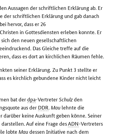
den Aussagen der schriftlichen Erklärung ab. Er
 der schriftlichen Erklärung und gab danach
bei hervor, dass er 26
hristen in Gottesdiensten erleben konnte. Er
 sich den neuen gesellschaftlichen
eeindruckend. Das Gleiche treffe auf die
ren, dass es dort an kirchlichen Räumen fehle.
ten seiner Erklärung. Zu Punkt 3 stellte er
ss es kirchlich gebundene Kinder nicht leicht
emen bat der
dpa
-Vertreter
Schulz
den
ngsquote aus der
DDR
.
Mau
lehnte die
r darüber keine Auskunft geben könne. Seiner
darstellen. Auf eine Frage des
ADN
-Vertreters
ile lobte
Mau
dessen Initiative nach dem