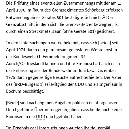
Die Prüfung eines eventuellen Zusammenhangs mit der am 1.
April 1976 im Raum des Grenzregimentes Schönberg erfolgten
1
Entwendung eines Gerätes 501 bestätigte sich nicht.
Der
Grenzabschnitt, in dem sich die Grenzverletzer bewegten, ist
durch einen Streckmetallzaun (ohne Geräte 501) gesichert.
In den Untersuchungen wurde bekannt, dass sich [beide] seit
April 1974 durch den gemeinsam geleisteten Wehrdienst in
der Bundeswehr (1. Fernmelderegiment 34
Aurich/Ostfriesland) kennen und ihre Freundschaft auch nach
der Entlassung aus der Bundeswehr im Juni bzw. Dezember
1975 durch gegenseitige Besuche aufrechterhielten. Der Vater
des [
BRD
-Bürgers 1] sei Mitglied der
CDU
und als Ingenieur in
Bochum beschäftigt.
[Beide] sind nach eigenen Angaben politisch nicht organisiert.
Durchgeführte Überprüfungen ergaben, dass beide noch keine
Einreisen in die
DDR
durchgeführt haben.
Im Ergebnis der Untersuchungen wurden [beide] gemäß