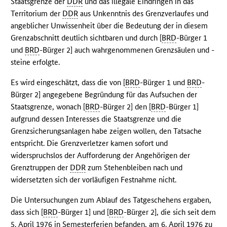
Staatsgrenze der
DDR
und das illegale Eindringen in das
Territorium der
DDR
aus Unkenntnis des Grenzverlaufes und
angeblicher Unwissenheit über die Bedeutung der in diesem
Grenzabschnitt deutlich sichtbaren und durch [
BRD
-Bürger 1
und
BRD
-Bürger 2] auch wahrgenommenen Grenzsäulen und -
steine erfolgte.
Es wird eingeschätzt, dass die von [
BRD
-Bürger 1 und
BRD
-
Bürger 2] angegebene Begründung für das Aufsuchen der
Staatsgrenze, wonach [
BRD
-Bürger 2] den [
BRD
-Bürger 1]
aufgrund dessen Interesses die Staatsgrenze und die
Grenzsicherungsanlagen habe zeigen wollen, den Tatsache
entspricht. Die Grenzverletzer kamen sofort und
widerspruchslos der Aufforderung der Angehörigen der
Grenztruppen der
DDR
zum Stehenbleiben nach und
widersetzten sich der vorläufigen Festnahme nicht.
Die Untersuchungen zum Ablauf des Tatgeschehens ergaben,
dass sich [
BRD
-Bürger 1] und [
BRD
-Bürger 2], die sich seit dem
5. April 1976 in Semesterferien befanden, am 6. April 1976 zu