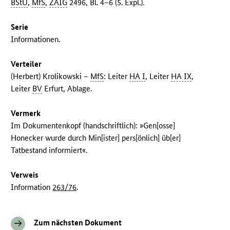
BStU
,
MfS
,
ZAIG
2496, Bl. 4–6 (5. Expl.).
Serie
Informationen.
Verteiler
(Herbert) Krolikowski –
MfS
: Leiter
HA I
, Leiter
HA IX
,
Leiter
BV
Erfurt, Ablage.
Vermerk
Im Dokumentenkopf (handschriftlich): »Gen[osse]
Honecker wurde durch Min[ister] pers[önlich] üb[er]
Tatbestand informiert«.
Verweis
Information
263/76
.
Zum nächsten Dokument