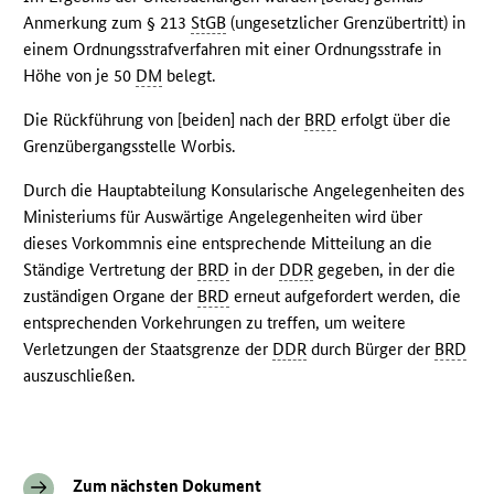
Anmerkung zum § 213
StGB
(ungesetzlicher Grenzübertritt) in
einem Ordnungsstrafverfahren mit einer Ordnungsstrafe in
Höhe von je 50
DM
belegt.
Die Rückführung von [beiden] nach der
BRD
erfolgt über die
Grenzübergangsstelle Worbis.
Durch die Hauptabteilung Konsularische Angelegenheiten des
Ministeriums für Auswärtige Angelegenheiten wird über
dieses Vorkommnis eine entsprechende Mitteilung an die
Ständige Vertretung der
BRD
in der
DDR
gegeben, in der die
zuständigen Organe der
BRD
erneut aufgefordert werden, die
entsprechenden Vorkehrungen zu treffen, um weitere
Verletzungen der Staatsgrenze der
DDR
durch Bürger der
BRD
auszuschließen.
Zum nächsten Dokument