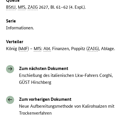
Quelle
BStU
,
MfS
,
ZAIG
2627, Bl. 61–62 (4. Expl.).
Serie
Informationen.
Verteiler
König (
MdF
) –
MfS
:
Abt.
Finanzen, Poppitz (
ZAIG
), Ablage.
Zum nächsten Dokument
Erschießung des italienischen Lkw-Fahrers Corghi,
GÜST Hirschberg
Zum vorherigen Dokument
Neue Aufbereitungsmethode von Kalirohsalzen mit
Trockenverfahren