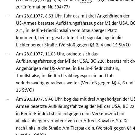
zur Information Nr. 394/77)
–
Am 28.6.1977, 8.53 Uhr, fuhr das mit drei Angehörigen der
US
-Armee besetzte Aufklärungsfahrzeug der
MI
der
USA
, B
221, in Berlin-Friedrichshain vom Strausberger Platz
kommend, bei rot geschalteter Lichtsignalanlage in die
Lichtenberger Straße. (Verstoß gegen §§ 2, 4 und 15
StVO
)
–
Am 28.6.1977, 11.03 Uhr, ordnete sich das
Aufklärungsfahrzeug der
MI
der
USA
, BC 226, besetzt mit dr
Angehörigen der
US
-Armee, in Berlin-Friedrichshain,
Torellstraße, in die Rechtsabbiegespur ein und fuhr
verkehrswidrig geradeaus weiter. (Verstoß gegen §§ 4, 6 und
15
StVO
)
–
Am 29.6.1977, 9.46 Uhr, bog das mit drei Angehörigen der
U
Armee besetzte Aufklärungsfahrzeug der
MI
der
USA
, BC 22
in Berlin-Friedrichshain entgegen dem Verkehrszeichen
»Linksabbiegen verboten« von der Alfred-Kowalke-Straße
nach links in die Straße Am Tierpark ein. (Verstoß gegen §§ 4