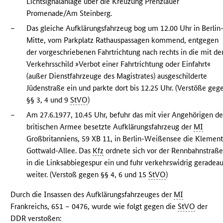
Lichtsignalanlage über die Kreuzung Prenzlauer
Promenade/Am Steinberg.
–
Das gleiche Aufklärungsfahrzeug bog um 12.00 Uhr in Berlin
Mitte, vom Parkplatz Rathauspassagen kommend, entgegen
der vorgeschriebenen Fahrtrichtung nach rechts in die mit d
Verkehrsschild »Verbot einer Fahrtrichtung oder Einfahrt«
(außer Dienstfahrzeuge des Magistrates) ausgeschilderte
Jüdenstraße ein und parkte dort bis 12.25 Uhr. (Verstöße geg
§§ 3, 4 und 9
StVO
)
–
Am 27.6.1977, 10.45 Uhr, befuhr das mit vier Angehörigen de
britischen Armee besetzte Aufklärungsfahrzeug der
MI
Großbritanniens, 59 XB 11, in Berlin-Weißensee die Klement
Gottwald-Allee. Das
Kfz
ordnete sich vor der Rennbahnstraß
in die Linksabbiegespur ein und fuhr verkehrswidrig geradea
weiter. (Verstoß gegen §§ 4, 6 und 15
StVO
)
Durch die Insassen des Aufklärungsfahrzeuges der
MI
Frankreichs, 651 – 0476, wurde wie folgt gegen die
StVO
der
DDR
verstoßen: