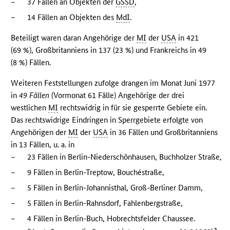
–
37 Fällen an Objekten der
GSSD
,
–
14 Fällen an Objekten des
MdI
.
Beteiligt waren daran Angehörige der
MI
der
USA
in 421
(69 %), Großbritanniens in 137 (23 %) und Frankreichs in 49
(8 %) Fällen.
Weiteren Feststellungen zufolge drangen im Monat Juni 1977
in
49 Fällen
(Vormonat 61 Fälle) Angehörige der drei
westlichen
MI
rechtswidrig in für sie gesperrte Gebiete ein.
Das rechtswidrige Eindringen in Sperrgebiete erfolgte von
Angehörigen der
MI
der
USA
in 36 Fällen und Großbritanniens
in 13 Fällen, u. a. in
–
23 Fällen in Berlin-Niederschönhausen, Buchholzer Straße,
–
9 Fällen in Berlin-Treptow, Bouchéstraße,
–
5 Fällen in Berlin-Johannisthal, Groß-Berliner Damm,
–
5 Fällen in Berlin-Rahnsdorf, Fahlenbergstraße,
–
4 Fällen in Berlin-Buch, Hobrechtsfelder Chaussee.
2