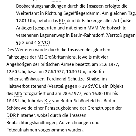
Beobachtungshandlungen durch die Insassen erfolgte die
Weiterfahrt in Richtung Segelfliegerdamm. Am gleichen Tag
12.01 Uhr, befuhr das
Kfz
den für Fahrzeuge aller Art (außer
Anlieger) gesperrten und mit einem
MVM
-Verbotsschild
versehenen Lagunenweg in Berlin-Rahnsdorf. (Verstoß gegen
§§ 3 und 4
StVO
)
Des Weiteren wurde durch die Insassen des gleichen
Fahrzeuges der
MI
Großbritanniens, jeweils mit vier
Angehörigen der britischen Armee besetzt, am 21.6.1977,
12.50 Uhr, bzw. am 27.6.1977, 10.30 Uhr, in Berlin-
Hohenschönhausen, Ferdinand-Schultze-Straße, im
Halteverbot stehend (Verstoß gegen § 19
StVO
), ein Objekt
des
MfS
fotografiert und am 28.6.1977, von 16.30 Uhr bis
16.45 Uhr, fuhr das
Kfz
von Berlin-Schönefeld bis Berlin-
Schöneweide einer Fahrzeugkolonne der Grenztruppen der
DDR
hinterher, wobei durch die Insassen
Beobachtungshandlungen, Aufzeichnungen und
Fotoaufnahmen vorgenommen wurden.