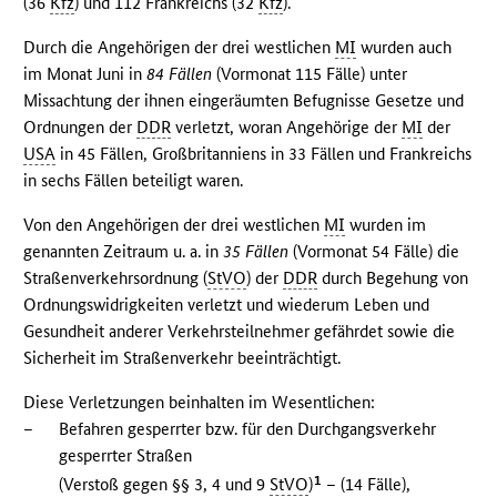
(36
Kfz
) und 112 Frankreichs (32
Kfz
).
Durch die Angehörigen der drei westlichen
MI
wurden auch
im Monat Juni in
84 Fällen
(Vormonat 115 Fälle) unter
Missachtung der ihnen eingeräumten Befugnisse Gesetze und
Ordnungen der
DDR
verletzt, woran Angehörige der
MI
der
USA
in 45 Fällen, Großbritanniens in 33 Fällen und Frankreichs
in sechs Fällen beteiligt waren.
Von den Angehörigen der drei westlichen
MI
wurden im
genannten Zeitraum u. a. in
35 Fällen
(Vormonat 54 Fälle) die
Straßenverkehrsordnung (
StVO
) der
DDR
durch Begehung von
Ordnungswidrigkeiten verletzt und wiederum Leben und
Gesundheit anderer Verkehrsteilnehmer gefährdet sowie die
Sicherheit im Straßenverkehr beeinträchtigt.
Diese Verletzungen beinhalten im Wesentlichen:
–
Befahren gesperrter bzw. für den Durchgangsverkehr
gesperrter Straßen
1
(Verstoß gegen §§ 3, 4 und 9
StVO
)
– (14 Fälle),