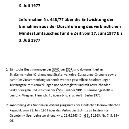
5. Juli 1977
Information Nr. 448/77 über die Entwicklung der
Einnahmen aus der Durchführung des verbindlichen
Mindestumtausches für die Zeit vom 27. Juni 1977 bis
3. Juli 1977
Sämtliche Bestimmungen der
StVO
der
DDR
sind dokumentiert in:
Straßenverkehrs-Ordnung und Straßenverkehrs-Zulassungs-Ordnung sowie
damit im Zusammenhang stehende weitere gesetzliche Bestimmungen.
Textausgabe mit Anmerkungen und Sachregister und mit abweichenden
Verkehrsregeln und -zeichen der
ČSSR
und der
VRP
. Zusammengestellt u.
bearb. v. Wegner, Heinrich. 4., überarb. u. erw. Aufl., Berlin 1973.
»Anordnung des Nationalen Verteidigungsrates der Deutschen Demokratischen
Republik vom 21. Juni 1963 über das Verbot des Zutritts zu bestimmten
Gebieten – Sperrgebietsordnung –« v. 21.6.1963. In:
GBl.
I 1963, Nr. 7, S. 93–
96.