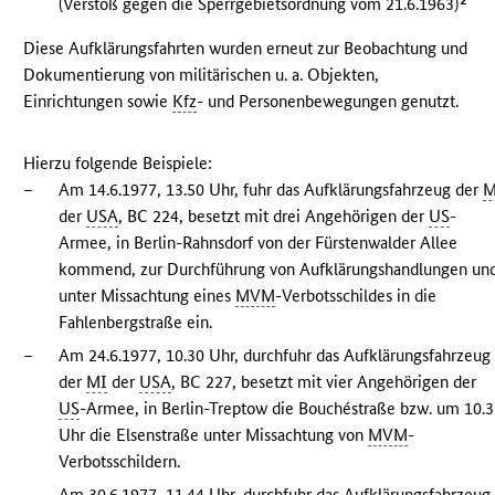
(Verstoß gegen die Sperrgebietsordnung vom 21.6.1963)
Diese Aufklärungsfahrten wurden erneut zur Beobachtung und
Dokumentierung von militärischen u. a. Objekten,
Einrichtungen sowie
Kfz
- und Personenbewegungen genutzt.
Hierzu folgende Beispiele:
–
Am 14.6.1977, 13.50 Uhr, fuhr das Aufklärungsfahrzeug der
M
der
USA
, BC 224, besetzt mit drei Angehörigen der
US
-
Armee, in Berlin-Rahnsdorf von der Fürstenwalder Allee
kommend, zur Durchführung von Aufklärungshandlungen un
unter Missachtung eines
MVM
-Verbotsschildes in die
Fahlenbergstraße ein.
–
Am 24.6.1977, 10.30 Uhr, durchfuhr das Aufklärungsfahrzeug
der
MI
der
USA
, BC 227, besetzt mit vier Angehörigen der
US
-Armee, in Berlin-Treptow die Bouchéstraße bzw. um 10.
Uhr die Elsenstraße unter Missachtung von
MVM
-
Verbotsschildern.
–
Am 30.6.1977, 11.44 Uhr, durchfuhr das Aufklärungsfahrzeug