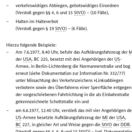
–
verkehrswidriges Abbiegen, gebotswidriges Einordnen
(Verstoß gegen §§ 4, 6 und 15
StVO
) – (10 Fälle),
–
Halten im Halteverbot
(Verstoß gegen § 19
StVO
) – (6 Fälle).
Hierzu folgende Beispiele:
–
Am 7.6.1977, 8.40 Uhr, befuhr das Aufklärungsfahrzeug der
M
der
USA
, BC 225, besetzt mit drei Angehörigen der
US
-
Armee, in Berlin-Lichtenberg die Normannenstraße und bog
erneut (siehe Dokumentation zur Information Nr. 332/77)
unter Missachtung des Verkehrszeichens »Linksabbiegen
verboten« sowie des Überfahrens einer Sperrfläche entgegen
der vorgeschriebenen Fahrtrichtung in die als Einbahnstraße
gekennzeichnete Schottstraße ein und
–
am 6.6.1977, 12.40 Uhr, verstieß das mit vier Angehörigen de
US
-Armee besetzte Aufklärungsfahrzeug der
MI
der
USA
,
BC
227, in gleicher Art und Weise gegen die
StVO
der
DDR
.
(Verstoß gegen §§ 4, 6, 9 und 15
StVO
) – (vgl. Dokumentatio