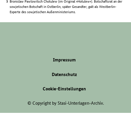
Bronislaw Pawlowitsch Chotulew (im Original »Hotulew«). Botschaftsrat an der
sowjetischen Botschaft in Ostberlin, später Gesandter, galt als Westberlin-
Experte des sowjetischen Außenministeriums.
Impressum
Datenschutz
Cookie-Einstellungen
© Copyright by Stasi-Unterlagen-Archiv.