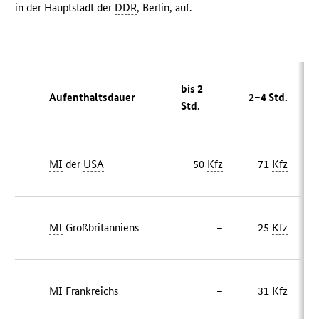
in der Hauptstadt der
DDR
, Berlin, auf.
bis 2
ü
Aufenthaltsdauer
2–4 Std.
Std.
S
MI
der
USA
50
Kfz
71
Kfz
MI
Großbritanniens
–
25
Kfz
MI
Frankreichs
–
31
Kfz