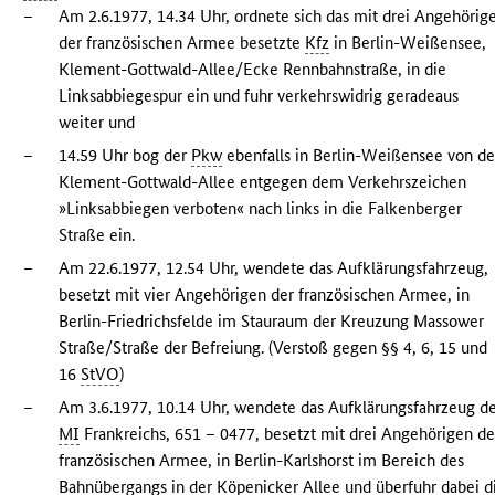
–
Am 2.6.1977, 14.34 Uhr, ordnete sich das mit drei Angehörig
der französischen Armee besetzte
Kfz
in Berlin-Weißensee,
Klement-Gottwald-Allee/Ecke Rennbahnstraße, in die
Linksabbiegespur ein und fuhr verkehrswidrig geradeaus
weiter und
–
14.59 Uhr bog der
Pkw
ebenfalls in Berlin-Weißensee von de
Klement-Gottwald-Allee entgegen dem Verkehrszeichen
»Linksabbiegen verboten« nach links in die Falkenberger
Straße ein.
–
Am 22.6.1977, 12.54 Uhr, wendete das Aufklärungsfahrzeug,
besetzt mit vier Angehörigen der französischen Armee, in
Berlin-Friedrichsfelde im Stauraum der Kreuzung Massower
Straße/Straße der Befreiung. (Verstoß gegen §§ 4, 6, 15 und
16
StVO
)
–
Am 3.6.1977, 10.14 Uhr, wendete das Aufklärungsfahrzeug d
MI
Frankreichs, 651 – 0477, besetzt mit drei Angehörigen de
französischen Armee, in Berlin-Karlshorst im Bereich des
Bahnübergangs in der Köpenicker Allee und überfuhr dabei d