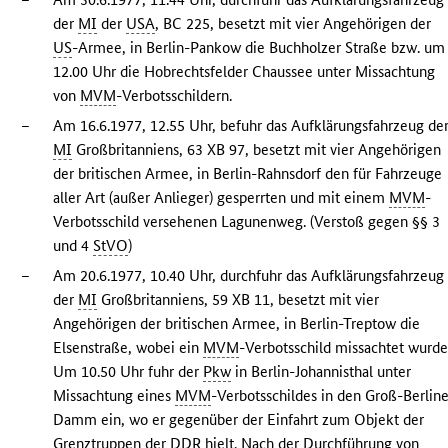
der
MI
der
USA
, BC 225, besetzt mit vier Angehörigen der
US
-Armee, in Berlin-Pankow die Buchholzer Straße bzw. um
12.00 Uhr die Hobrechtsfelder Chaussee unter Missachtung
von
MVM
-Verbotsschildern.
–
Am 16.6.1977, 12.55 Uhr, befuhr das Aufklärungsfahrzeug de
MI
Großbritanniens, 63 XB 97, besetzt mit vier Angehörigen
der britischen Armee, in Berlin-Rahnsdorf den für Fahrzeuge
aller Art (außer Anlieger) gesperrten und mit einem
MVM
-
Verbotsschild versehenen Lagunenweg. (Verstoß gegen §§ 3
und 4
StVO
)
–
Am 20.6.1977, 10.40 Uhr, durchfuhr das Aufklärungsfahrzeug
der
MI
Großbritanniens, 59 XB 11, besetzt mit vier
Angehörigen der britischen Armee, in Berlin-Treptow die
Elsenstraße, wobei ein
MVM
-Verbotsschild missachtet wurde
Um 10.50 Uhr fuhr der
Pkw
in Berlin-Johannisthal unter
Missachtung eines
MVM
-Verbotsschildes in den Groß-Berline
Damm ein, wo er gegenüber der Einfahrt zum Objekt der
Grenztruppen der
DDR
hielt. Nach der Durchführung von