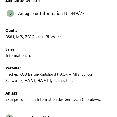
Zum Inhalt springen
Anlage zur Information Nr. 449/77
Quelle
BStU
,
MfS
,
ZAIG
2781, Bl. 29–38.
Serie
Informationen.
Verteiler
Fischer,
KGB
Berlin-Karlshorst (»
AG
«) –
MfS
: Scholz,
Schwanitz,
HA VI
,
HA VIII
, Rechtsstelle.
Anlage
»Zur persönlichen Information des Genossen Chotulew«.