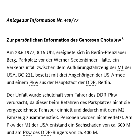
Anlage zur Information Nr. 449/77
3
Zur persönlichen Information des Genossen Chotulew
Am 28.6.1977, 8.15 Uhr, ereignete sich in Berlin-Prenzlauer
Berg, Parkplatz vor der Werner-Seelenbinder-Halle, ein
Verkehrsunfall zwischen dem Aufklärungsfahrzeug der
MI
der
USA
, BC 221, besetzt mit drei Angehörigen der
US
-Armee
und einem
Pkw
aus der Hauptstadt der
DDR
, Berlin.
Der Unfall wurde schuldhaft vom Fahrer des
DDR
-
Pkw
verursacht, da dieser beim Befahren des Parkplatzes nicht die
vorgezeichnete Fahrspur einhielt und dadurch mit dem
MI
-
Fahrzeug zusammenstieß. Personen wurden nicht verletzt. Am
Pkw
der
MI
der
USA
entstand ein Sachschaden von ca. 600 M
und am
Pkw
des
DDR
-Bürgers von ca. 400 M.