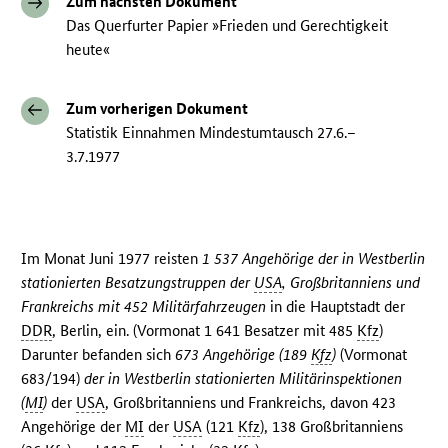
Zum nächsten Dokument
Das Querfurter Papier »Frieden und Gerechtigkeit
heute«
Zum vorherigen Dokument
Statistik Einnahmen Mindestumtausch 27.6.–
3.7.1977
Im Monat Juni 1977 reisten
1 537 Angehörige der in Westberlin
stationierten Besatzungstruppen der
USA
, Großbritanniens und
Frankreichs mit 452 Militärfahrzeugen
in die Hauptstadt der
DDR
, Berlin, ein. (Vormonat 1 641 Besatzer mit 485
Kfz
)
Darunter befanden sich
673 Angehörige (189
Kfz
)
(Vormonat
683/194)
der in Westberlin
stationierten Militärinspektionen
(
MI
)
der
USA
, Großbritanniens und Frankreichs, davon 423
Angehörige der
MI
der
USA
(121
Kfz
), 138 Großbritanniens