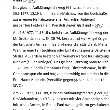
6 und 15
StVO
)
–
Das gleiche Aufklärungsfahrzeug (4 Insassen) fuhr am
30.6.1977, 12.19 Uhr, in Berlin-Malchow von der Dorfstraße
aus in einen für Fahrzeuge aller Art (außer Anlieger)
gesperrten Feldweg ein. (Verstoß gegen §§ 3 und 4
StVO
)
–
Am 1.6.1977, 11.13 Uhr, befuhr das Aufklärungsfahrzeug der
MI
Großbritanniens, 54 XB 76, besetzt mit vier Angehörigen
der britischen Armee, in Berlin-Friedrichsfelde die ab Merler
Weg für eine Fahrtrichtung oder Einfahrt gesperrte Beilsteine
Straße. Außerdem besteht hier Verkehrsverbot für Fahrzeuge
aller Art (außer Anlieger). Das gleiche Fahrzeug ordnete sich
11.28 Uhr in Berlin-Prenzlauer Berg, Dimitroffstraße, in die
Geradeausspur ein und bog verkehrswidrig nach rechts in die
Prenzlauer Allee ein. (Verstöße gegen §§ 3, 4, 6, 9 und 15
StVO
)
–
Am 2.6.1977, 9.41 Uhr, fuhr das Aufklärungsfahrzeug der
MI
Großbritanniens, 53 XB 97, besetzt mit vier Angehörigen der
britischen Armee, in Berlin-Pankow bei gelb-rot geschalteter