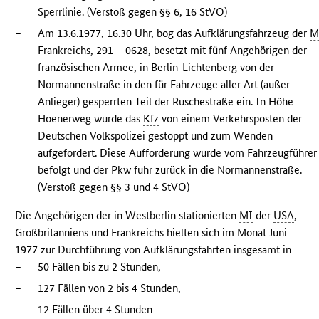
Sperrlinie. (Verstoß gegen §§ 6, 16
StVO
)
–
Am 13.6.1977, 16.30 Uhr, bog das Aufklärungsfahrzeug der
M
Frankreichs, 291 – 0628, besetzt mit fünf Angehörigen der
französischen Armee, in Berlin-Lichtenberg von der
Normannenstraße in den für Fahrzeuge aller Art (außer
Anlieger) gesperrten Teil der Ruschestraße ein. In Höhe
Hoenerweg wurde das
Kfz
von einem Verkehrsposten der
Deutschen Volkspolizei gestoppt und zum Wenden
aufgefordert. Diese Aufforderung wurde vom Fahrzeugführer
befolgt und der
Pkw
fuhr zurück in die Normannenstraße.
(Verstoß gegen §§ 3 und 4
StVO
)
Die Angehörigen der in Westberlin stationierten
MI
der
USA
,
Großbritanniens und Frankreichs hielten sich im Monat Juni
1977 zur Durchführung von Aufklärungsfahrten insgesamt in
–
50 Fällen bis zu 2 Stunden,
–
127 Fällen von 2 bis 4 Stunden,
–
12 Fällen über 4 Stunden