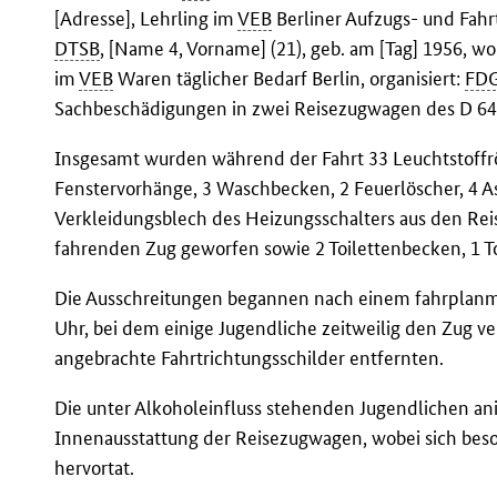
[Adresse], Lehrling im
VEB
Berliner Aufzugs- und Fahr
DTSB
, [Name 4, Vorname] (21), geb. am [Tag] 1956, w
im
VEB
Waren täglicher Bedarf Berlin, organisiert:
FD
Sachbeschädigungen in zwei Reisezugwagen des D 648
Insgesamt wurden während der Fahrt 33 Leuchtstoffr
Fenstervorhänge, 3 Waschbecken, 2 Feuerlöscher, 4 As
Verkleidungsblech des Heizungsschalters aus den Re
fahrenden Zug geworfen sowie 2 Toilettenbecken, 1 Toi
Die Ausschreitungen begannen nach einem fahrplanm
Uhr, bei dem einige Jugendliche zeitweilig den Zug 
angebrachte Fahrtrichtungsschilder entfernten.
Die unter Alkoholeinfluss stehenden Jugendlichen ani
Innenausstattung der Reisezugwagen, wobei sich bes
hervortat.