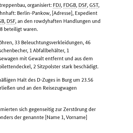
treppenbau, organisiert:
FDJ
,
FDGB
,
DSF
,
GST
,
ohnhaft: Berlin-Pankow, [Adresse], Expedient
GB
,
DSF
, an den rowdyhaften Handlungen und
 beteiligt waren.
öhren, 33 Beleuchtungsverkleidungen, 46
chenbecher, 1 Abfallbehälter, 1
isewagen mit Gewalt entfernt und aus dem
lettendeckel, 2 Sitzpolster stark beschädigt.
äßigen Halt des D-Zuges in Burg um 23.56
verließen und an den Reisezugwagen
mierten sich gegenseitig zur Zerstörung der
onders der genannte [Name 1, Vorname]