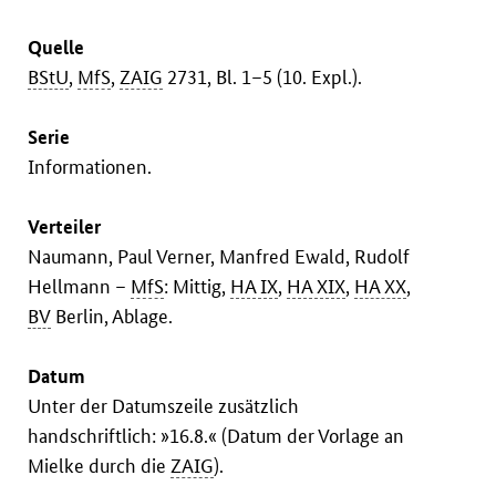
Quelle
BStU
,
MfS
,
ZAIG
2731, Bl. 1–5 (10. Expl.).
Serie
Informationen.
Verteiler
Naumann, Paul Verner, Manfred Ewald, Rudolf
Hellmann –
MfS
: Mittig,
HA IX
,
HA XIX
,
HA XX
,
BV
Berlin, Ablage.
Datum
Unter der Datumszeile zusätzlich
handschriftlich: »16.8.« (Datum der Vorlage an
Mielke durch die
ZAIG
).