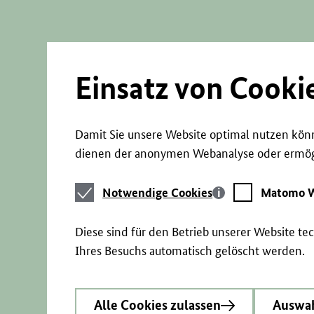
Direkt
zum
Seiteninhalt
springen
Einsatz von Cooki
Damit Sie unsere Website optimal nutzen könn
dienen der anonymen Webanalyse oder ermögl
Notwendige
Matomo
Notwendige Cookies
Matomo W
Cookies
Webstatistik
Diese sind für den Betrieb unserer Website t
Ihres Besuchs automatisch gelöscht werden.
Alle Cookies zulassen
Auswah