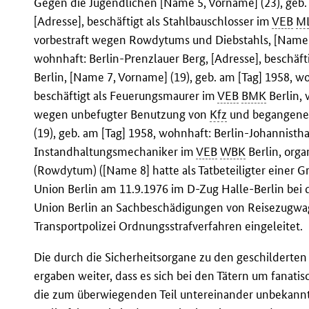
Gegen die Jugendlichen [Name 5, Vorname] (23), geb. 
[Adresse], beschäftigt als Stahlbauschlosser im
VEB
M
vorbestraft wegen Rowdytums und Diebstahls, [Name 6
wohnhaft: Berlin-Prenzlauer Berg, [Adresse], beschäfti
Berlin, [Name 7, Vorname] (19), geb. am [Tag] 1958, wo
beschäftigt als Feuerungsmaurer im
VEB
BMK
Berlin, 
wegen unbefugter Benutzung von
Kfz
und begangener
(19), geb. am [Tag] 1958, wohnhaft: Berlin-Johannisthal
Instandhaltungsmechaniker im
VEB
WBK
Berlin, orga
(Rowdytum) ([Name 8] hatte als Tatbeteiligter einer
Union Berlin am 11.9.1976 im D-Zug Halle-Berlin bei 
Union Berlin an Sachbeschädigungen von Reisezugwa
Transportpolizei Ordnungsstrafverfahren eingeleitet.
Die durch die Sicherheitsorgane zu den geschildert
ergaben weiter, dass es sich bei den Tätern um fanati
die zum überwiegenden Teil untereinander unbekannt 