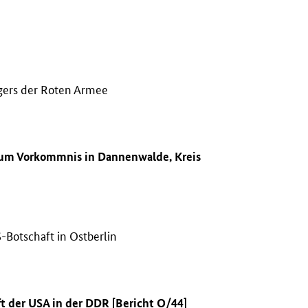
agers der Roten Armee
zum Vorkommnis in Dannenwalde, Kreis
Botschaft in Ostberlin
ft der
USA
in der
DDR
[Bericht O/44]