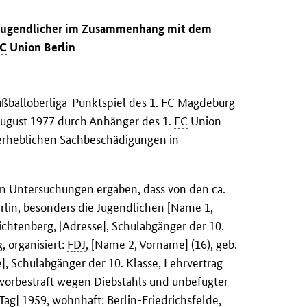
n Jugendlicher im Zusammenhang mit dem
FC
Union Berlin
balloberliga-Punktspiel des 1.
FC
Magdeburg
August 1977 durch Anhänger des 1.
FC
Union
erheblichen Sachbeschädigungen in
en Untersuchungen ergaben, dass von den ca.
lin, besonders die Jugendlichen [Name 1,
ichtenberg, [Adresse], Schulabgänger der 10.
, organisiert:
FDJ
, [Name 2, Vorname] (16), geb.
], Schulabgänger der 10. Klasse, Lehrvertrag
 vorbestraft wegen Diebstahls und unbefugter
Tag] 1959, wohnhaft: Berlin-Friedrichsfelde,