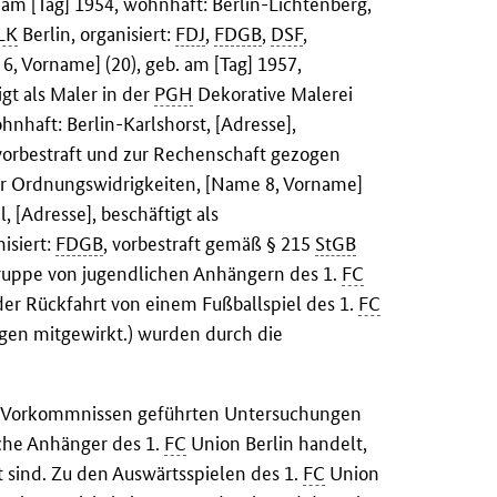
am [Tag] 1954, wohnhaft: Berlin-Lichtenberg,
LK
Berlin, organisiert:
FDJ
,
FDGB
,
DSF
,
, Vorname] (20), geb. am [Tag] 1957,
gt als Maler in der
PGH
Dekorative Malerei
hnhaft: Berlin-Karlshorst, [Adresse],
vorbestraft und zur Rechenschaft gezogen
 Ordnungswidrigkeiten, [Name 8, Vorname]
, [Adresse], beschäftigt als
nisiert:
FDGB
, vorbestraft gemäß § 215
StGB
 Gruppe von jugendlichen Anhängern des 1.
FC
der Rückfahrt von einem Fußballspiel des 1.
FC
gen mitgewirkt.) wurden durch die
en Vorkommnissen geführten Untersuchungen
sche Anhänger des 1.
FC
Union Berlin handelt,
sind. Zu den Auswärtsspielen des 1.
FC
Union