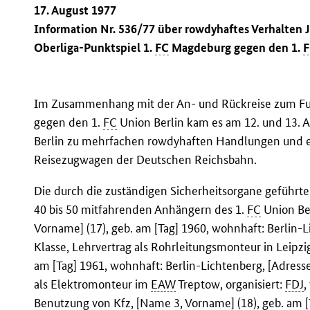
17. August 1977
Information Nr. 536/77 über rowdyhaftes Verhalte
Oberliga-Punktspiel 1.
FC
Magdeburg gegen den 1.
Im Zusammenhang mit der An- und Rückreise zum Fuß
gegen den 1.
FC
Union Berlin kam es am 12. und 13. 
Berlin zu mehrfachen rowdyhaften Handlungen und 
Reisezugwagen der Deutschen Reichsbahn.
Die durch die zuständigen Sicherheitsorgane geführt
40 bis 50 mitfahrenden Anhängern des 1.
FC
Union Ber
Vorname] (17), geb. am [Tag] 1960, wohnhaft: Berlin-L
Klasse, Lehrvertrag als Rohrleitungsmonteur in Leipzig
am [Tag] 1961, wohnhaft: Berlin-Lichtenberg, [Adresse
als Elektromonteur im
EAW
Treptow, organisiert:
FDJ
,
Benutzung von
Kfz
, [Name 3, Vorname] (18), geb. am [