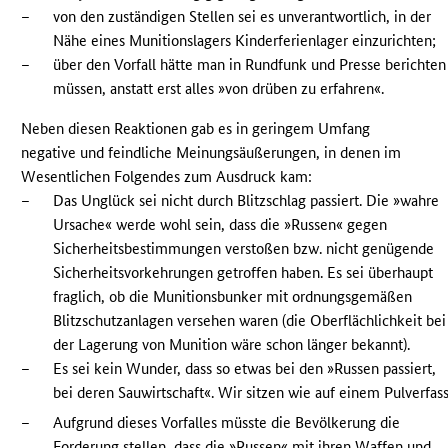
–
von den zuständigen Stellen sei es unverantwortlich, in der
Nähe eines Munitionslagers Kinderferienlager einzurichten;
–
über den Vorfall hätte man in Rundfunk und Presse berichten
müssen, anstatt erst alles »von drüben zu erfahren«.
Neben diesen Reaktionen gab es in geringem Umfang
negative und feindliche Meinungsäußerungen, in denen im
Wesentlichen Folgendes zum Ausdruck kam:
–
Das Unglück sei nicht durch Blitzschlag passiert. Die »wahre
Ursache« werde wohl sein, dass die »Russen« gegen
Sicherheitsbestimmungen verstoßen bzw. nicht genügende
Sicherheitsvorkehrungen getroffen haben. Es sei überhaupt
fraglich, ob die Munitionsbunker mit ordnungsgemäßen
Blitzschutzanlagen versehen waren (die Oberflächlichkeit bei
der Lagerung von Munition wäre schon länger bekannt).
–
Es sei kein Wunder, dass so etwas bei den »Russen passiert,
bei deren Sauwirtschaft«. Wir sitzen wie auf einem Pulverfass
–
Aufgrund dieses Vorfalles müsste die Bevölkerung die
Forderung stellen, dass die »Russen« mit ihren Waffen und