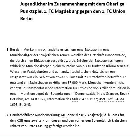
Jugendlicher im Zusammenhang mit dem Oberliga-
Punktspiel 1.
FC
Magdeburg gegen den 1.
FC
Union
Berlin
Bei dem »Vorkommnis« handelte es sich um eine Explosion in einem
Munitionslager der sowjetischen Armee westlich der Ortschaft Dannenwalde,
die durch einen Blitzschlag ausgelöst wurde. Infolge der Explosion schlugen
zahlreiche Munitionskörper in einem Radius von bis zu fünfzehn Kilometern auf
Wiesen, in Waldgebieten und auf landwirtschaftlichen Nutzflächen ein.
Insgesamt war ein Gebiet von etwa 180 km2 mit 23 Ortschaften betroffen. Es
entstand ein Sachschaden in Höhe von 37 000 Mark, Menschen wurden nicht
verletzt. Zusammenfassende Information zur Explosion von Artilleriemunition in
einem Munitionsdepot der Sowjetarmee in Dannenwalde, Kreis Gransee, Bezirk
Potsdam, am 14.8.1977, Information des
MdI
v. 4.11.1977;
BStU
,
MfS
,
AGM
1695, Bl. 2–5.
Handschriftliche Randbemerkung »
AG
ohne diese 2 Abs[ätze]«, d. h., dass für
den
KGB
eine zweite – um diesen und den vorherigen Spiegelstrich kritischen
Inhalts verkürzte Fassung gefertigt worden ist.