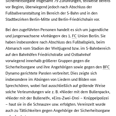
Sicherheitsorgane insgesamt 79 Zuführungen, teilweise bereits
vor Beginn, überwiegend jedoch nach Abschluss der
Fußballveranstaltung im Bereich der S-Bahn und in den
Stadtbezirken Berlin-Mitte und Berlin-Friedrichshain vor.
Bei den zugeführten Personen handelt es sich um jugendliche
und jungerwachsene »Anhänger« des 1
.
FC
Union Berlin. Sie
haben insbesondere nach Abschluss des Fußballspiels, beim
Abmarsch vom Stadion der Weltjugend bzw. im S-Bahnbereich
auf den Bahnhöfen Friedrichstraße und Ostbahnhof
vorwiegend innerhalb größerer Gruppen gegen die
Sicherheitsorgane und ihre Angehörigen sowie gegen den
BFC
Dynamo gerichtete Parolen verbreitet. Dies zeigte sich
insbesondere im Absingen von Liedern und Bilden von
Sprechchören, wobei fast ausschließlich auf grölende Weise
solche Verleumdungen wie z. B. »Nieder mit dem Bullenpack«,
»Nieder mit der Bullenelf«, »Eins-Zwei-Drei – Knüppelpolizei
– haut sie in die Schnauze« usw. erfolgten. Vereinzelt wurde
auch zu Tätlichkeiten gegen Angehörige der Sicherheitsorgane