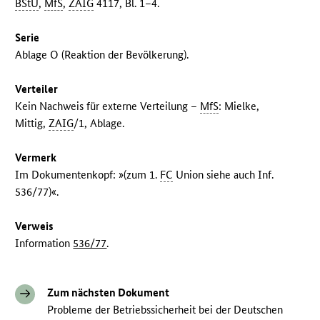
BStU
,
MfS
,
ZAIG
4117, Bl. 1–4.
Serie
Ablage O (Reaktion der Bevölkerung).
Verteiler
Kein Nachweis für externe Verteilung –
MfS
: Mielke,
Mittig,
ZAIG
/1, Ablage.
Vermerk
Im Dokumentenkopf: »(zum 1.
FC
Union siehe auch Inf.
536/77)«.
Verweis
Information
536/77
.
Zum nächsten Dokument
Probleme der Betriebssicherheit bei der Deutschen