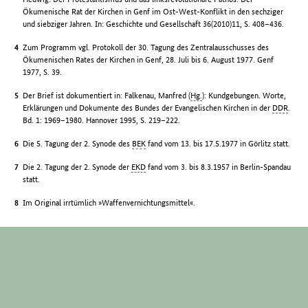
Ökumenische Rat der Kirchen in Genf im Ost-West-Konflikt in den sechziger
und siebziger Jahren. In: Geschichte und Gesellschaft 36(2010)11, S. 408–436.
Zum Programm vgl. Protokoll der 30. Tagung des Zentralausschusses des
Ökumenischen Rates der Kirchen in Genf, 28. Juli bis 6. August 1977. Genf
1977, S. 39.
Der Brief ist dokumentiert in: Falkenau, Manfred (
Hg.
): Kundgebungen. Worte,
Erklärungen und Dokumente des Bundes der Evangelischen Kirchen in der
DDR
.
Bd. 1: 1969–1980. Hannover 1995, S. 219–222.
Die 5. Tagung der 2. Synode des
BEK
fand vom 13. bis 17.5.1977 in Görlitz statt.
Die 2. Tagung der 2. Synode der
EKD
fand vom 3. bis 8.3.1957 in Berlin-Spandau
statt.
Im Original irrtümlich »Waffenvernichtungsmittel«.