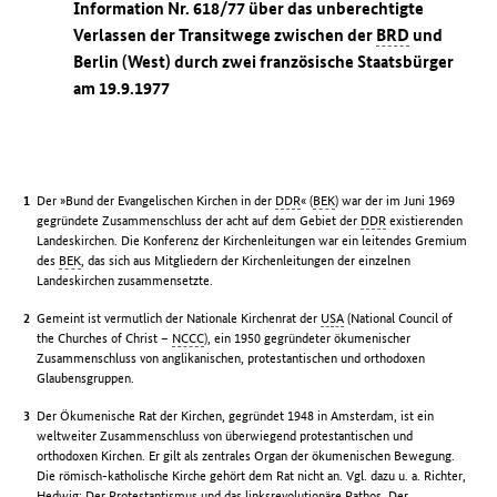
Information Nr. 618/77 über das unberechtigte
Verlassen der Transitwege zwischen der
BRD
und
Berlin (West) durch zwei französische Staatsbürger
am 19.9.1977
Der »Bund der Evangelischen Kirchen in der
DDR
« (
BEK
) war der im Juni 1969
gegründete Zusammenschluss der acht auf dem Gebiet der
DDR
existierenden
Landeskirchen. Die Konferenz der Kirchenleitungen war ein leitendes Gremium
des
BEK
, das sich aus Mitgliedern der Kirchenleitungen der einzelnen
Landeskirchen zusammensetzte.
Gemeint ist vermutlich der Nationale Kirchenrat der
USA
(National Council of
the Churches of Christ –
NCCC
), ein 1950 gegründeter ökumenischer
Zusammenschluss von anglikanischen, protestantischen und orthodoxen
Glaubensgruppen.
Der Ökumenische Rat der Kirchen, gegründet 1948 in Amsterdam, ist ein
weltweiter Zusammenschluss von überwiegend protestantischen und
orthodoxen Kirchen. Er gilt als zentrales Organ der ökumenischen Bewegung.
Die römisch-katholische Kirche gehört dem Rat nicht an. Vgl. dazu u. a. Richter,
Hedwig: Der Protestantismus und das linksrevolutionäre Pathos. Der