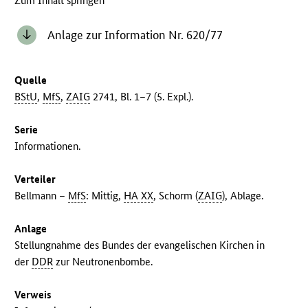
Zum Inhalt springen
Anlage zur Information Nr. 620/77
Quelle
BStU
,
MfS
,
ZAIG
2741, Bl. 1–7 (5. Expl.).
Serie
Informationen.
Verteiler
Bellmann –
MfS
: Mittig,
HA XX
, Schorm (
ZAIG
), Ablage.
Anlage
Stellungnahme des Bundes der evangelischen Kirchen in
der
DDR
zur Neutronenbombe.
Verweis