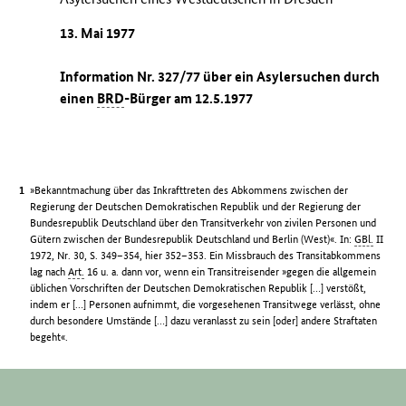
13. Mai 1977
Information Nr. 327/77 über ein Asylersuchen durch
einen
BRD
-Bürger am 12.5.1977
»Bekanntmachung über das Inkrafttreten des Abkommens zwischen der
Regierung der Deutschen Demokratischen Republik und der Regierung der
Bundesrepublik Deutschland über den Transitverkehr von zivilen Personen und
Gütern zwischen der Bundesrepublik Deutschland und Berlin (West)«. In:
GBl.
II
1972, Nr. 30, S. 349–354, hier 352–353. Ein Missbrauch des Transitabkommens
lag nach
Art.
16 u. a. dann vor, wenn ein Transitreisender »gegen die allgemein
üblichen Vorschriften der Deutschen Demokratischen Republik […] verstößt,
indem er […] Personen aufnimmt, die vorgesehenen Transitwege verlässt, ohne
durch besondere Umstände […] dazu veranlasst zu sein [oder] andere Straftaten
begeht«.