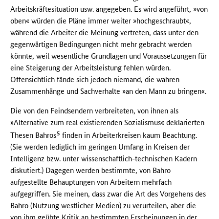
Arbeitskräftesituation usw. angegeben. Es wird angeführt, »von
oben« würden die Pläne immer weiter »hochgeschraubt«,
während die Arbeiter die Meinung vertreten, dass unter den
gegenwärtigen Bedingungen nicht mehr gebracht werden
könnte, weil wesentliche Grundlagen und Voraussetzungen für
eine Steigerung der Arbeitsleistung fehlen würden.
Offensichtlich fände sich jedoch niemand, die wahren
Zusammenhänge und Sachverhalte »an den Mann zu bringen«.
Die von den Feindsendern verbreiteten, von ihnen als
»Alternative zum real existierenden Sozialismus« deklarierten
5
Thesen Bahros
finden in Arbeiterkreisen kaum Beachtung.
(Sie werden lediglich im geringen Umfang in Kreisen der
Intelligenz bzw. unter wissenschaftlich-technischen Kadern
diskutiert.) Dagegen werden bestimmte, von Bahro
aufgestellte Behauptungen von Arbeitern mehrfach
aufgegriffen. Sie meinen, dass zwar die Art des Vorgehens des
Bahro (Nutzung westlicher Medien) zu verurteilen, aber die
von ihm geübte Kritik an bestimmten Erscheinungen in der