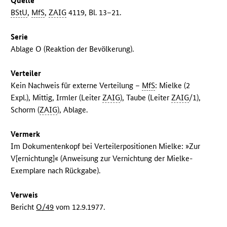
Quelle
BStU
,
MfS
,
ZAIG
4119, Bl. 13–21.
Serie
Ablage O (Reaktion der Bevölkerung).
Verteiler
Kein Nachweis für externe Verteilung –
MfS
: Mielke (2
Expl.), Mittig, Irmler (Leiter
ZAIG
), Taube (Leiter
ZAIG
/1),
Schorm (
ZAIG
), Ablage.
Vermerk
Im Dokumentenkopf bei Verteilerpositionen Mielke: »Zur
V[ernichtung]« (Anweisung zur Vernichtung der Mielke-
Exemplare nach Rückgabe).
Verweis
Bericht
O/49
vom 12.9.1977.