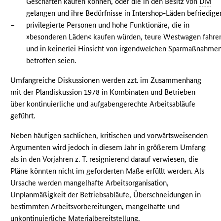
Geschäften kaufen können, oder die in den Besitz von
DM
gelangen und ihre Bedürfnisse in Intershop-Läden befriedige
–
privilegierte Personen und hohe Funktionäre, die in
»besonderen Läden« kaufen würden, teure Westwagen fahre
und in keinerlei Hinsicht von irgendwelchen Sparmaßnahme
betroffen seien.
Umfangreiche Diskussionen werden zzt. im Zusammenhang
mit der Plandiskussion 1978 in Kombinaten und Betrieben
über kontinuierliche und aufgabengerechte Arbeitsabläufe
geführt.
Neben häufigen sachlichen, kritischen und vorwärtsweisenden
Argumenten wird jedoch in diesem Jahr in größerem Umfang
als in den Vorjahren z. T. resignierend darauf verwiesen, die
Pläne könnten nicht im geforderten Maße erfüllt werden. Als
Ursache werden mangelhafte Arbeitsorganisation,
Unplanmäßigkeit der Betriebsabläufe, Überschneidungen in
bestimmten Arbeitsvorbereitungen, mangelhafte und
unkontinuierliche Materialbereitstellung,