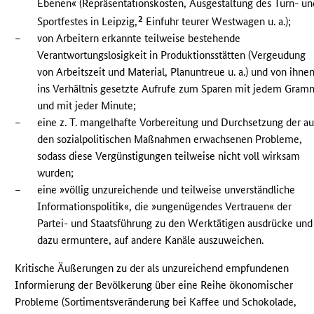
Ebenen« (Repräsentationskosten, Ausgestaltung des Turn- un
2
Sportfestes in Leipzig,
Einfuhr teurer Westwagen u. a.);
–
von Arbeitern erkannte teilweise bestehende
Verantwortungslosigkeit in Produktionsstätten (Vergeudung
von Arbeitszeit und Material, Planuntreue u. a.) und von ihne
ins Verhältnis gesetzte Aufrufe zum Sparen mit jedem Gram
und mit jeder Minute;
–
eine z. T. mangelhafte Vorbereitung und Durchsetzung der au
den sozialpolitischen Maßnahmen erwachsenen Probleme,
sodass diese Vergünstigungen teilweise nicht voll wirksam
wurden;
–
eine »völlig unzureichende und teilweise unverständliche
Informationspolitik«, die »ungenügendes Vertrauen« der
Partei- und Staatsführung zu den Werktätigen ausdrücke und
dazu ermuntere, auf andere Kanäle auszuweichen.
Kritische Äußerungen zu der als unzureichend empfundenen
Informierung der Bevölkerung über eine Reihe ökonomischer
Probleme (Sortimentsveränderung bei Kaffee und Schokolade,