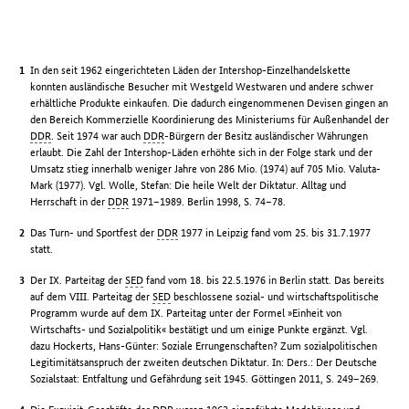
In den seit 1962 eingerichteten Läden der Intershop-Einzelhandelskette
konnten ausländische Besucher mit Westgeld Westwaren und andere schwer
erhältliche Produkte einkaufen. Die dadurch eingenommenen Devisen gingen an
den Bereich Kommerzielle Koordinierung des Ministeriums für Außenhandel der
DDR
. Seit 1974 war auch
DDR
-Bürgern der Besitz ausländischer Währungen
erlaubt. Die Zahl der Intershop-Läden erhöhte sich in der Folge stark und der
Umsatz stieg innerhalb weniger Jahre von 286 Mio. (1974) auf 705 Mio. Valuta-
Mark (1977). Vgl. Wolle, Stefan: Die heile Welt der Diktatur. Alltag und
Herrschaft in der
DDR
1971–1989. Berlin 1998, S. 74–78.
Das Turn- und Sportfest der
DDR
1977 in Leipzig fand vom 25. bis 31.7.1977
statt.
Der IX. Parteitag der
SED
fand vom 18. bis 22.5.1976 in Berlin statt. Das bereits
auf dem VIII. Parteitag der
SED
beschlossene sozial- und wirtschaftspolitische
Programm wurde auf dem IX. Parteitag unter der Formel »Einheit von
Wirtschafts- und Sozialpolitik« bestätigt und um einige Punkte ergänzt. Vgl.
dazu Hockerts, Hans-Günter: Soziale Errungenschaften? Zum sozialpolitischen
Legitimitätsanspruch der zweiten deutschen Diktatur. In: Ders.: Der Deutsche
Sozialstaat: Entfaltung und Gefährdung seit 1945. Göttingen 2011, S. 249–269.