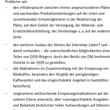
Probleme wie
–
den »Widerspruch« zwischen immer anspruchsvolleren Pläne
und wachsenden Produktionsleistungen auf der einen und
»zunehmenden Schwierigkeiten« in der Realisierung der
Pläne, auf dem Gebiet der Versorgung, der Material- und
Ersatzteilbereitstellung, der Devisenlage u. a. auf der andere
Seite;
–
1
den weiteren Ausbau des Netzes der Intershop-Läden
und 
damit verbunden – die unterschiedlichen Möglichkeiten eine
Teiles von
DDR
-Bürgern, durch den Besitz von
DM
bestimmt
Vorteile in der
DDR
zu genießen;
–
alle Maßnahmen im Zusammenhang mit der Einsparung von
Röstkaffee, besonders den Wegfall der preisgünstigen
Kaffeesorten und das eingeschränkte Angebot in Gaststätten
betreffend;
–
vorgesehene weitreichende Einsparungsmaßnahmen auf der
unteren Ebene einerseits, aber »uneingeschränkte Ausgaben
und Beibehalt bestimmter hoher Aufwendungen auf höheren