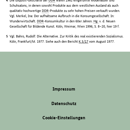
Die Exquisit-Geschäfte der
DDR
waren 1962 eingeführte Modehäuser und
Schuhsalons, in denen sowohl Produkte aus dem westlichen Ausland als auch
qualitativ hochwertige
DDR
-Produkte zu sehr hohen Preisen verkauft wurden.
Vgl. Merkel, Ina: Der aufhaltsame Aufbruch in die Konsumgesellschaft. In:
Wunderwirtschaft.
DDR
-Konsumkultur in den 60er Jahren.
Hg.
v. d. Neuen
Gesellschaft für Bildende Kunst. Köln, Weimar, Wien 1996, S. 8–20, hier 19 f.
Vgl. Bahro, Rudolf: Die Alternative. Zur Kritik des real existierenden Sozialismus.
Köln, Frankfurt/M. 1977. Siehe auch den Bericht
K 3/17
vom August 1977.
Impressum
Datenschutz
Cookie-Einstellungen