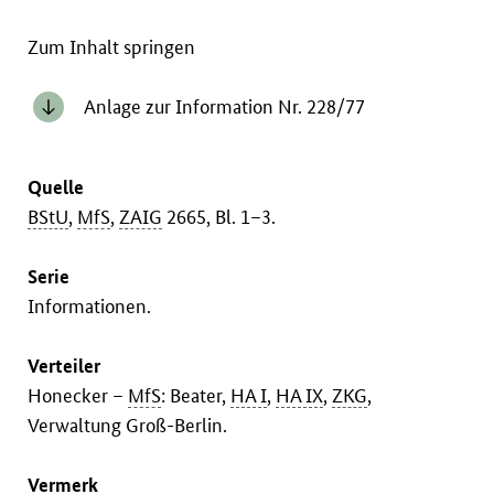
Zum Inhalt springen
Anlage zur Information Nr. 228/77
Quelle
BStU
,
MfS
,
ZAIG
2665, Bl. 1–3.
Serie
Informationen.
Verteiler
Honecker –
MfS
: Beater,
HA I
,
HA IX
,
ZKG
,
Verwaltung Groß-Berlin.
Vermerk