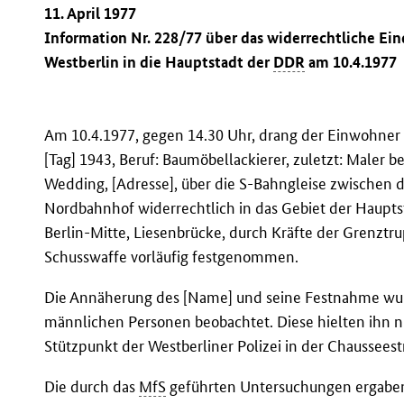
11. April 1977
Information Nr. 228/77 über das widerrechtliche Ei
Westberlin in die Hauptstadt der
DDR
am 10.4.1977
Am 10.4.1977, gegen 14.30 Uhr, drang der Einwohner 
[Tag] 1943, Beruf: Baumöbellackierer, zuletzt: Maler b
Wedding, [Adresse], über die S-Bahngleise zwische
Nordbahnhof widerrechtlich in das Gebiet der Haupts
Berlin-Mitte, Liesenbrücke, durch Kräfte der Grenzt
Schusswaffe vorläufig festgenommen.
Die Annäherung des [Name] und seine Festnahme wurd
männlichen Personen beobachtet. Diese hielten ihn n
Stützpunkt der Westberliner Polizei in der Chausseest
Die durch das
MfS
geführten Untersuchungen ergabe