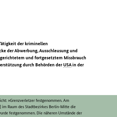
ätigkeit der kriminellen
ke der Abwerbung, Ausschleusung und
lgerichtetem und fortgesetztem Missbrauch
erstützung durch Behörden der
USA
in der
licht: »Grenzverletzer festgenommen. Am
] im Raum des Stadtbezirkes Berlin-Mitte die
 wurde festgenommen. Die näheren Umstände der