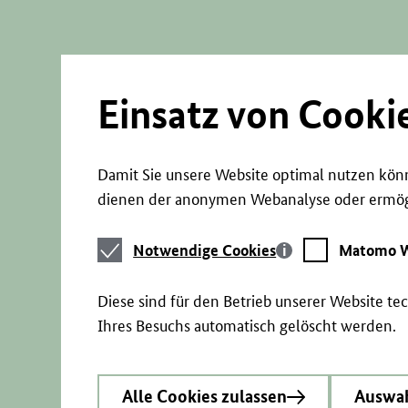
Direkt
zum
Seiteninhalt
springen
Einsatz von Cooki
Damit Sie unsere Website optimal nutzen könn
dienen der anonymen Webanalyse oder ermögl
Notwendige
Matomo
Notwendige Cookies
Matomo W
Cookies
Webstatistik
Diese sind für den Betrieb unserer Website t
Ihres Besuchs automatisch gelöscht werden.
Alle Cookies zulassen
Auswah