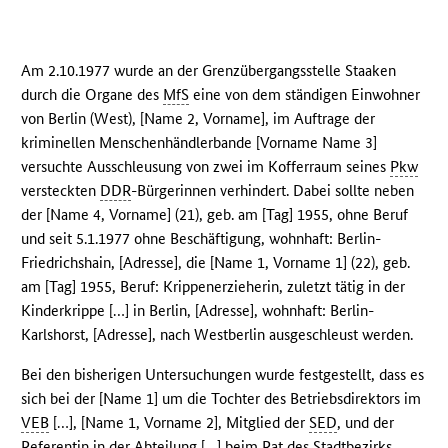
Am 2.10.1977 wurde an der Grenzübergangsstelle Staaken
durch die Organe des
MfS
eine von dem ständigen Einwohner
von Berlin (West), [Name 2, Vorname], im Auftrage der
kriminellen Menschenhändlerbande [Vorname Name 3]
versuchte Ausschleusung von zwei im Kofferraum seines
Pkw
versteckten
DDR
-Bürgerinnen verhindert. Dabei sollte neben
der [Name 4, Vorname] (21), geb. am [Tag] 1955, ohne Beruf
und seit 5.1.1977 ohne Beschäftigung, wohnhaft: Berlin-
Friedrichshain, [Adresse], die [Name 1, Vorname 1] (22), geb.
am [Tag] 1955, Beruf: Krippenerzieherin, zuletzt tätig in der
Kinderkrippe […] in Berlin, [Adresse], wohnhaft: Berlin-
Karlshorst, [Adresse], nach Westberlin ausgeschleust werden.
Bei den bisherigen Untersuchungen wurde festgestellt, dass es
sich bei der [Name 1] um die Tochter des Betriebsdirektors im
VEB
[…], [Name 1, Vorname 2], Mitglied der
SED
, und der
Referentin in der Abteilung […] beim Rat des Stadtbezirks