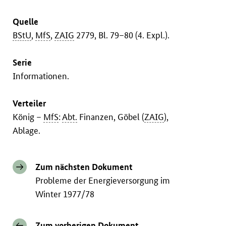
Quelle
BStU
,
MfS
,
ZAIG
2779, Bl. 79–80 (4. Expl.).
Serie
Informationen.
Verteiler
König –
MfS
:
Abt.
Finanzen, Göbel (
ZAIG
),
Ablage.
Zum nächsten Dokument
Probleme der Energieversorgung im
Winter 1977/78
Zum vorherigen Dokument