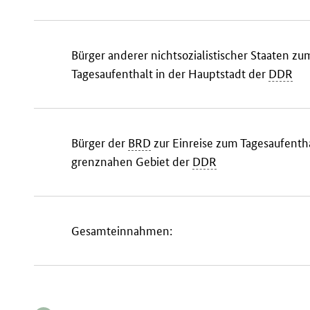
Bürger anderer nichtsozialistischer Staaten zu
Tagesaufenthalt in der Hauptstadt der
DDR
Bürger der
BRD
zur Einreise zum Tagesaufenth
grenznahen Gebiet der
DDR
Gesamteinnahmen: