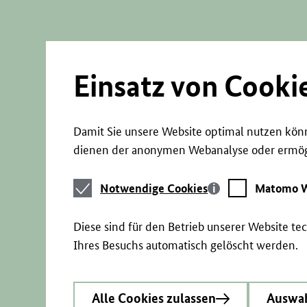
Direkt
zum
Seiteninhalt
springen
Einsatz von Cooki
Damit Sie unsere Website optimal nutzen könn
dienen der anonymen Webanalyse oder ermögl
Notwendige
Matomo
Notwendige Cookies
Matomo W
Cookies
Webstatistik
Diese sind für den Betrieb unserer Website t
Ihres Besuchs automatisch gelöscht werden.
Alle Cookies zulassen
Auswah