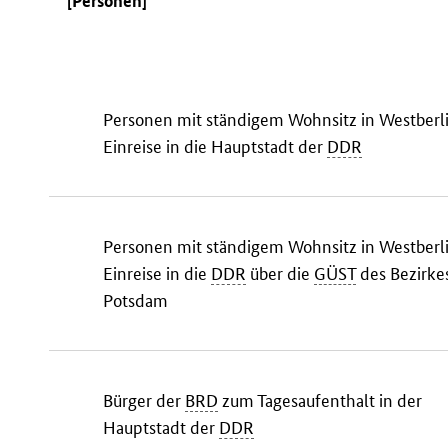
[Personen]
Personen mit ständigem Wohnsitz in Westberli
Einreise in die Hauptstadt der
DDR
Personen mit ständigem Wohnsitz in Westberli
Einreise in die
DDR
über die
GÜST
des Bezirke
Potsdam
Bürger der
BRD
zum Tagesaufenthalt in der
Hauptstadt der
DDR