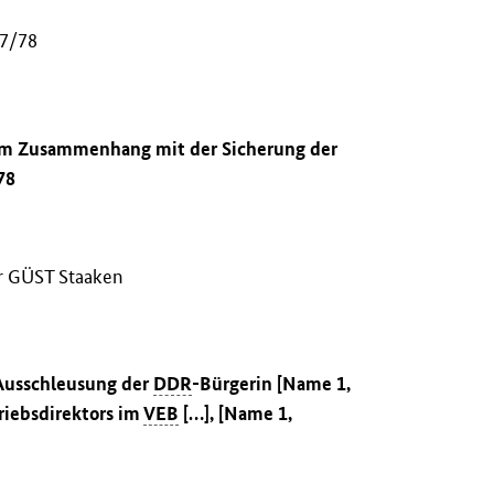
77/78
 im Zusammenhang mit der Sicherung der
78
er GÜST Staaken
 Ausschleusung der
DDR
-Bürgerin [Name 1,
riebsdirektors im
VEB
[…], [Name 1,